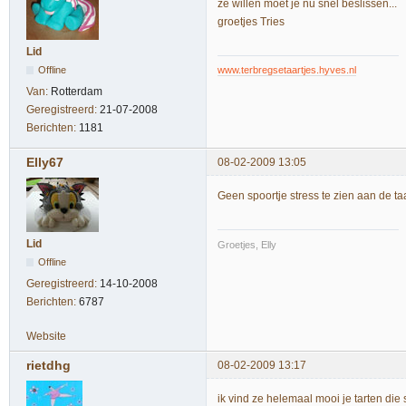
ze willen moet je nu snel beslissen...
groetjes Tries
Lid
Offline
www.terbregsetaartjes.hyves.nl
Van:
Rotterdam
Geregistreerd:
21-07-2008
Berichten:
1181
Elly67
08-02-2009 13:05
Geen spoortje stress te zien aan de taar
Lid
Groetjes, Elly
Offline
Geregistreerd:
14-10-2008
Berichten:
6787
Website
rietdhg
08-02-2009 13:17
ik vind ze helemaal mooi je tarten die s