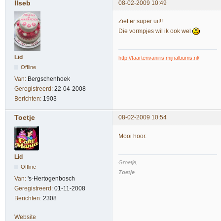
Ilseb
08-02-2009 10:49
Ziet er super uit!!
Die vormpjes wil ik ook wel
Lid
http://taartenvaniris.mijnalbums.nl/
Offline
Van:
Bergschenhoek
Geregistreerd:
22-04-2008
Berichten:
1903
Toetje
08-02-2009 10:54
Mooi hoor.
Lid
Groetje,
Offline
Toetje
Van:
's-Hertogenbosch
Geregistreerd:
01-11-2008
Berichten:
2308
Website