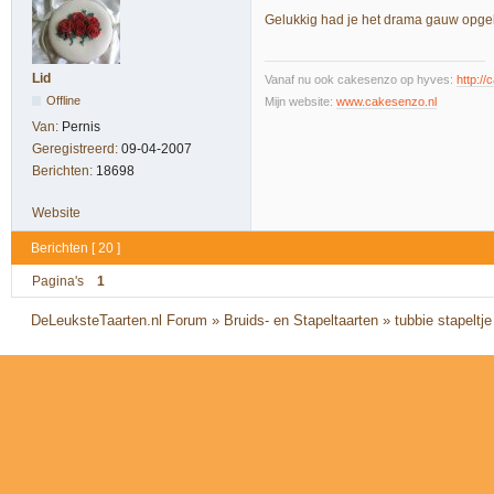
Gelukkig had je het drama gauw opgelo
Lid
Vanaf nu ook cakesenzo op hyves:
http:/
Offline
Mijn website:
www.cakesenzo.nl
Van:
Pernis
Geregistreerd:
09-04-2007
Berichten:
18698
Website
Berichten [ 20 ]
Pagina's
1
DeLeuksteTaarten.nl Forum
»
Bruids- en Stapeltaarten
»
tubbie stapeltje