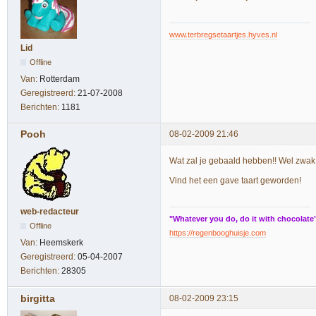
www.terbregsetaartjes.hyves.nl
Lid
Offline
Van:
Rotterdam
Geregistreerd:
21-07-2008
Berichten:
1181
Pooh
08-02-2009 21:46
Wat zal je gebaald hebben!! Wel zwak 
Vind het een gave taart geworden!
web-redacteur
"Whatever you do, do it with chocolate
Offline
https://regenbooghuisje.com
Van:
Heemskerk
Geregistreerd:
05-04-2007
Berichten:
28305
birgitta
08-02-2009 23:15