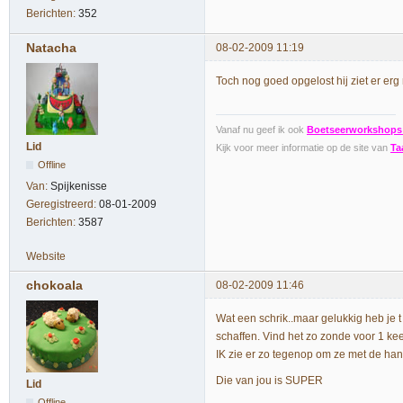
Berichten:
352
Natacha
08-02-2009 11:19
Toch nog goed opgelost hij ziet er erg 
Vanaf nu geef ik ook
Boetseerworkshops
Lid
Kijk voor meer informatie op de site van
Ta
Offline
Van:
Spijkenisse
Geregistreerd:
08-01-2009
Berichten:
3587
Website
chokoala
08-02-2009 11:46
Wat een schrik..maar gelukkig heb je t
schaffen. Vind het zo zonde voor 1 ke
IK zie er zo tegenop om ze met de han
Die van jou is SUPER
Lid
Offline