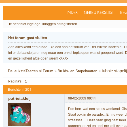
INDEX
GEBRUIKERSLIJST
REG
Je bent niet ingelogd.
Inloggen of registreren.
Het forum gaat sluiten
Aan alles komt een einde... zo ook aan het forum van DeLeuksteTaarten.nl. 
tot er de laatste jaren nog maar een enkel topic open was of geopend werd. Dit l
en gezelligheid afgelopen jaren! -XXX-
»
tubbie stapelt
DeLeuksteTaarten.nl Forum
»
Bruids- en Stapeltaarten
Pagina's
1
Berichten [ 20 ]
patriciakleij
08-02-2009 09:44
Poe hee wat een stress weekend. Gist
Staat ook in de parade... En nu weer d
stresssss..... Deze taart ging best h
aanrecht gezet en snel me zelf even 