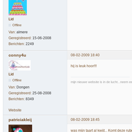
Lid
Offline
Van:
almere
Geregistreerd:
15-06-2008
Berichten:
2249
conny4u
08-02-2009 18:40
hij is leuk hoor!!!
Lid
Offline
mijn nieuwe website is in de lucht...neem e
Van:
Dongen
Geregistreerd:
25-08-2008
Berichten:
8349
Website
patriciakleij
08-02-2009 18:45
was mijn taart al kwijt... Komt deze ru