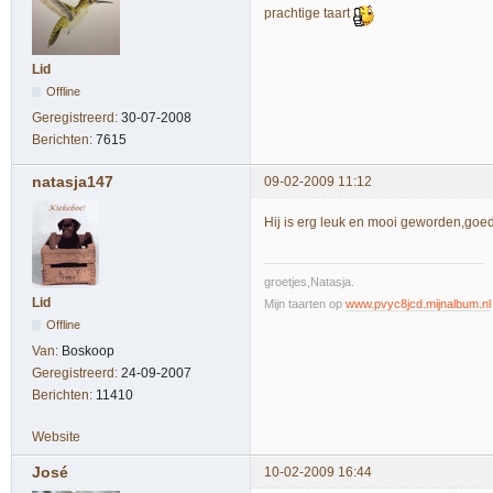
prachtige taart
Lid
Offline
Geregistreerd:
30-07-2008
Berichten:
7615
natasja147
09-02-2009 11:12
Hij is erg leuk en mooi geworden,goe
groetjes,Natasja.
Lid
Mijn taarten op
www.pvyc8jcd.mijnalbum.nl
Offline
Van:
Boskoop
Geregistreerd:
24-09-2007
Berichten:
11410
Website
José
10-02-2009 16:44