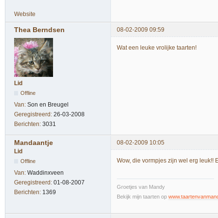
Website
Thea Berndsen
08-02-2009 09:59
Wat een leuke vrolijke taarten!
Lid
Offline
Van:
Son en Breugel
Geregistreerd:
26-03-2008
Berichten:
3031
Mandaantje
08-02-2009 10:05
Lid
Wow, die vormpjes zijn wel erg leuk!! E
Offline
Van:
Waddinxveen
Geregistreerd:
01-08-2007
Groetjes van Mandy
Berichten:
1369
Bekijk mijn taarten op
www.taartenvanmand