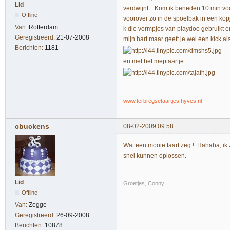
Lid
verdwijnt... Kom ik beneden 10 min voo
Offline
voorover zo in de spoelbak in een kop
Van:
Rotterdam
k die vormpjes van playdoo gebruikt e
Geregistreerd:
21-07-2008
mijn hart maar geeft je wel een kick als
Berichten:
1181
en met het meptaartje...
www.terbregsetaartjes.hyves.nl
cbuckens
08-02-2009 09:58
Wat een mooie taart zeg ! Hahaha, ik 
snel kunnen oplossen.
Lid
Groetjes, Conny
Offline
Van:
Zegge
Geregistreerd:
26-09-2008
Berichten:
10878