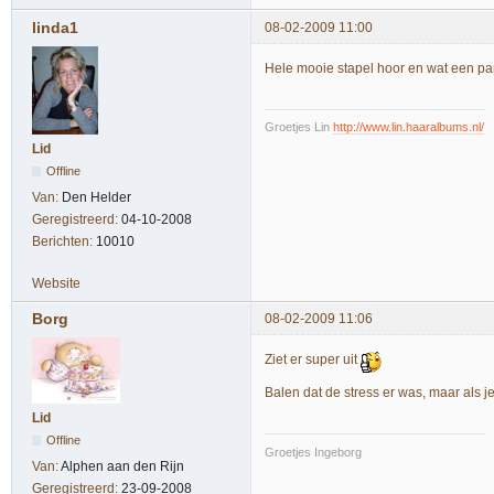
linda1
08-02-2009 11:00
Hele mooie stapel hoor en wat een pa
Groetjes Lin
http://www.lin.haaralbums.nl/
Lid
Offline
Van:
Den Helder
Geregistreerd:
04-10-2008
Berichten:
10010
Website
Borg
08-02-2009 11:06
Ziet er super uit
Balen dat de stress er was, maar als j
Lid
Offline
Groetjes Ingeborg
Van:
Alphen aan den Rijn
Geregistreerd:
23-09-2008