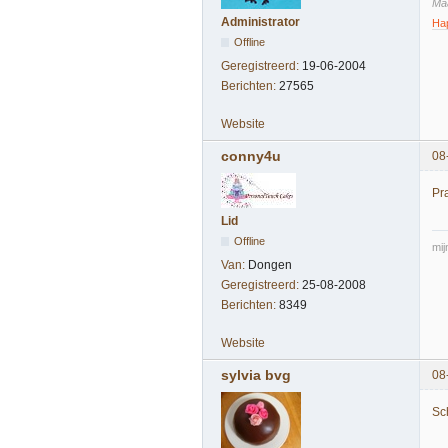
Maa
Administrator
Ha
Offline
Geregistreerd:
19-06-2004
Berichten:
27565
Website
conny4u
08
Pra
Lid
Offline
mij
Van:
Dongen
Geregistreerd:
25-08-2008
Berichten:
8349
Website
sylvia bvg
08
Sc