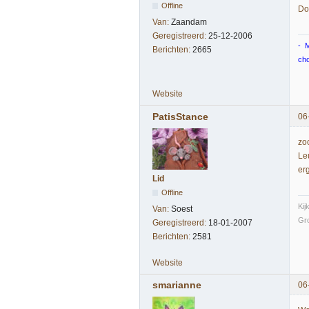
Offline
Do
Van:
Zaandam
Geregistreerd:
25-12-2006
- M
Berichten:
2665
cho
Website
PatisStance
06
zo
Leu
er
Lid
Offline
Kij
Van:
Soest
Gro
Geregistreerd:
18-01-2007
Berichten:
2581
Website
smarianne
06