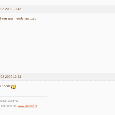
-02-2009 13:42
t een spannende taart zeg
-02-2009 13:43
p hoor!!!
etjes Margriet
k ook eens op:
www.taartjez.nl