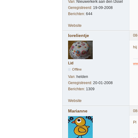
Van:
Nieuwerkerk aan den IJssel
Geregistreerd:
19-09-2008
Berichten:
644
Website
lorelientje
08
hij
Lid
www
Offline
Van:
helden
Geregistreerd:
20-01-2008
Berichten:
1309
Website
Marianne
08
Pl