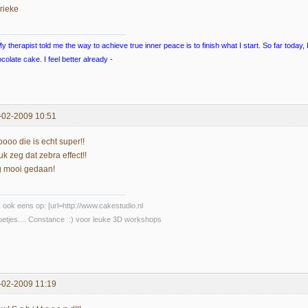
rieke
y therapist told me the way to achieve true inner peace is to finish what I start. So far today
colate cake. I feel better already -
-02-2009 10:51
oooo die is echt super!!
k zeg dat zebra effect!!
g mooi gedaan!
k ook eens op: [url=http://www.cakestudio.nl
etjes.... Constance :) voor leuke 3D workshops
-02-2009 11:19