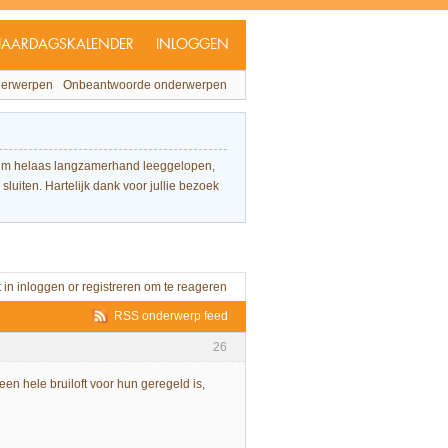
JAARDAGSKALENDER
INLOGGEN
derwerpen
Onbeantwoorde onderwerpen
forum helaas langzamerhand leeggelopen,
sluiten. Hartelijk dank voor jullie bezoek
t in
inloggen
or
registreren
om te reageren
RSS onderwerp feed
26
een hele bruiloft voor hun geregeld is,