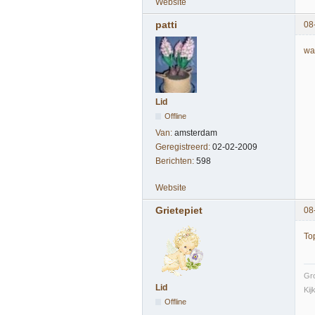
Website
patti
08
wa
Lid
Offline
Van:
amsterdam
Geregistreerd:
02-02-2009
Berichten:
598
Website
Grietepiet
08
To
Gro
Lid
Kij
Offline