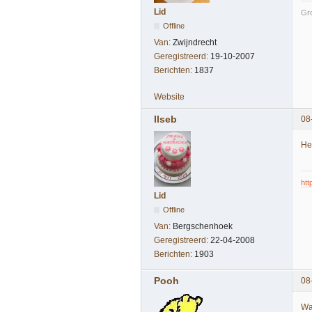
Lid
Gro
Offline
Van:
Zwijndrecht
Geregistreerd:
19-10-2007
Berichten:
1837
Website
Ilseb
08
He
htt
Lid
Offline
Van:
Bergschenhoek
Geregistreerd:
22-04-2008
Berichten:
1903
Pooh
08
Wat