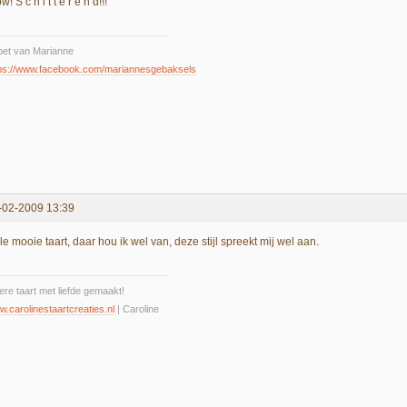
! S c h i t t e r e n d!!!
oet van Marianne
tps://www.facebook.com/mariannesgebaksels
-02-2009 13:39
e mooie taart, daar hou ik wel van, deze stijl spreekt mij wel aan.
ere taart met liefde gemaakt!
.carolinestaartcreaties.nl
| Caroline