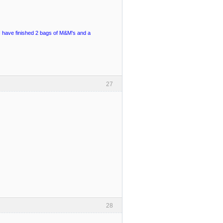
, I have finished 2 bags of M&M's and a
27
28