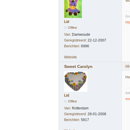
Wow
Gr
Lid
ht
Offline
Van:
Damwoude
Geregistreerd:
22-12-2007
Berichten:
6996
Website
Sweet Carolyn
08
Hel
Ied
Lid
www
Offline
Van:
Rotterdam
Geregistreerd:
28-01-2008
Berichten:
5817