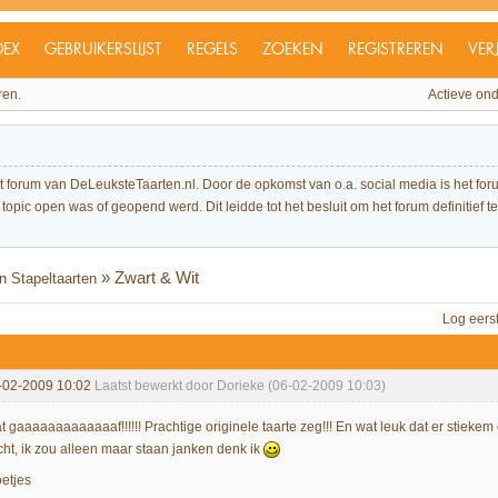
DEX
GEBRUIKERSLIJST
REGELS
ZOEKEN
REGISTREREN
VER
ren.
Actieve on
et forum van DeLeuksteTaarten.nl. Door de opkomst van o.a. social media is het 
topic open was of geopend werd. Dit leidde tot het besluit om het forum definitief te 
»
Zwart & Wit
n Stapeltaarten
Log eers
-02-2009 10:02
Laatst bewerkt door Dorieke (06-02-2009 10:03)
 gaaaaaaaaaaaaaf!!!!!! Prachtige originele taarte zeg!!! En wat leuk dat er stiekem 
cht, ik zou alleen maar staan janken denk ik
oetjes