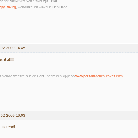
r het zal wel iets van suiker zijn
- Bløf
ppy Baking
, webwinkel en winkel in Den Haag
-02-2009 14:45
chtig!!!!!!!!!
n nieuwe website is in de lucht...neem een kijkje op
www.personaltouch-cakes.com
-02-2009 16:03
hitterend!