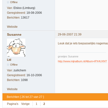
Offline
Van:
Elsloo (Limburg)
Geregistreerd:
18-08-2006
Berichten:
13617
Website
Susanne
29-06-2007 21:39
Leuk dat je iets toepasselijks nagemaa
groetjes Susanne
Lid
http://www.mijnalbum.nl/Album=IPX4UXNT
Offline
Van:
zuilichem
Geregistreerd:
16-10-2006
Berichten:
1098
Website
Berichten [ 26 tot 27 van 27 ]
Pagina's
Vorige
1
2