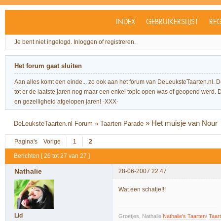
INDEX
GEBRUIKERSLIJST
REG
Je bent niet ingelogd.
Inloggen of registreren.
Het forum gaat sluiten
Aan alles komt een einde... zo ook aan het forum van DeLeuksteTaarten.nl. 
tot er de laatste jaren nog maar een enkel topic open was of geopend werd. Dit l
en gezelligheid afgelopen jaren! -XXX-
»
Het muisje van Nour
DeLeuksteTaarten.nl Forum
»
Taarten Parade
Pagina's
Vorige
1
2
Berichten [ 26 tot 27 van 27 ]
Nathalie
28-06-2007 22:47
Wat een schatje!!!
Lid
Groetjes, Nathalie
Nathalie's Taarten
/
Taar