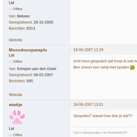
Lid
Offline
Van:
Betuwe
Geregistreerd:
28-10-2005
Berichten:
8313
Website
Moosdoosparaplu
18-06-2007 12:29
Lid
echt mooi gespoten! dat hoop ik ook n
Offline
Ben zoiezo een ramp met spuiten
Van:
Krimpen aan den IJssel
Geregistreerd:
08-03-2007
Berichten:
845
Website
miekje
18-06-2007 13:01
Gespoten? wauw! hoe doe je dat??
Lid
Lieve taartgroetjes van Annemieke!!!
Offline