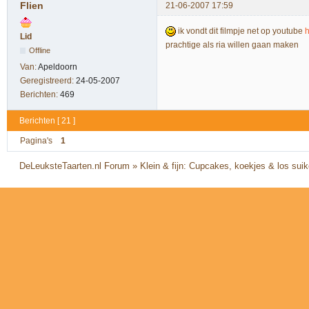
Flien
21-06-2007 17:59
ik vondt dit filmpje net op youtube
Lid
prachtige als ria willen gaan maken
Offline
Van:
Apeldoorn
Geregistreerd:
24-05-2007
Berichten:
469
Berichten [ 21 ]
Pagina's
1
DeLeuksteTaarten.nl Forum
»
Klein & fijn: Cupcakes, koekjes & los sui