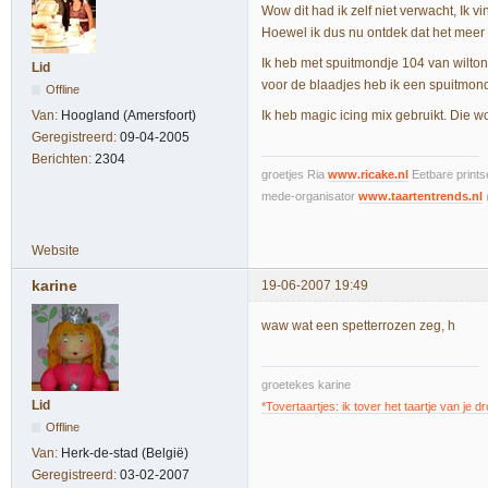
Wow dit had ik zelf niet verwacht, Ik v
Hoewel ik dus nu ontdek dat het meer
Ik heb met spuitmondje 104 van wilton
Lid
voor de blaadjes heb ik een spuitmondj
Offline
Ik heb magic icing mix gebruikt. Die wo
Van:
Hoogland (Amersfoort)
Geregistreerd:
09-04-2005
Berichten:
2304
groetjes Ria
www.ricake.nl
Eetbare prints
mede-organisator
www.taartentrends.nl
Website
karine
19-06-2007 19:49
waw wat een spetterrozen zeg, h
groetekes karine
Lid
*Tovertaartjes: ik tover het taartje van je 
Offline
Van:
Herk-de-stad (België)
Geregistreerd:
03-02-2007