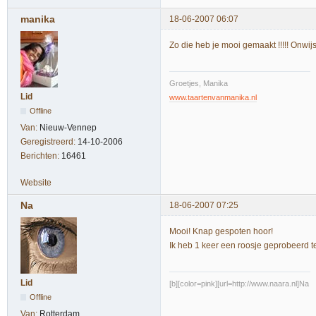
manika
18-06-2007 06:07
Zo die heb je mooi gemaakt !!!!! Onwij
Groetjes, Manika
Lid
www.taartenvanmanika.nl
Offline
Van:
Nieuw-Vennep
Geregistreerd:
14-10-2006
Berichten:
16461
Website
Na
18-06-2007 07:25
Mooi! Knap gespoten hoor!
Ik heb 1 keer een roosje geprobeerd t
Lid
[b][color=pink][url=http://www.naara.nl]Na
Offline
Van:
Rotterdam