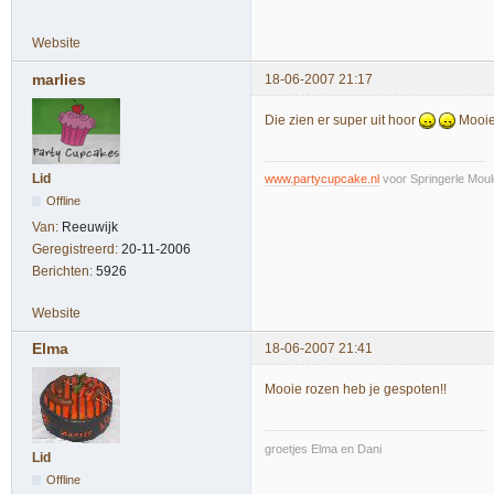
Website
marlies
18-06-2007 21:17
Die zien er super uit hoor
Mooie 
Lid
www.partycupcake.nl
voor Springerle Moul
Offline
Van:
Reeuwijk
Geregistreerd:
20-11-2006
Berichten:
5926
Website
Elma
18-06-2007 21:41
Mooie rozen heb je gespoten!!
groetjes Elma en Dani
Lid
Offline