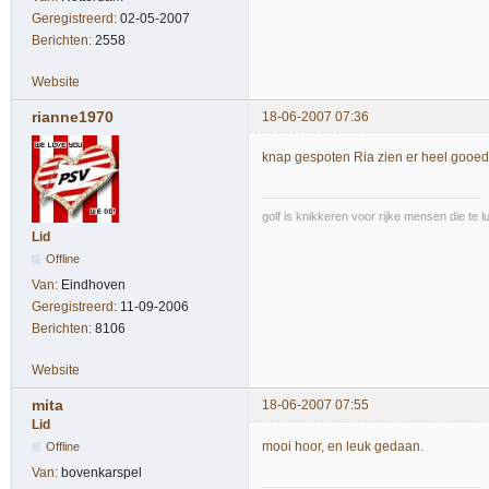
Geregistreerd:
02-05-2007
Berichten:
2558
Website
rianne1970
18-06-2007 07:36
knap gespoten Ria zien er heel gooed u
golf is knikkeren voor rijke mensen die te l
Lid
Offline
Van:
Eindhoven
Geregistreerd:
11-09-2006
Berichten:
8106
Website
mita
18-06-2007 07:55
Lid
mooi hoor, en leuk gedaan.
Offline
Van:
bovenkarspel