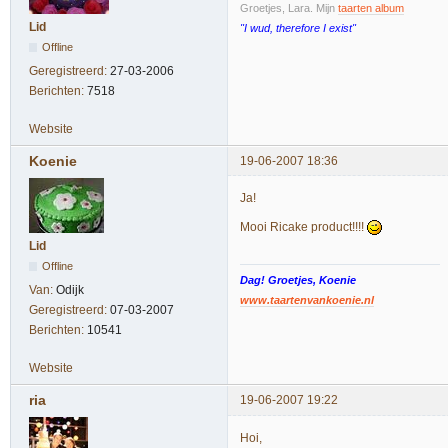
Groetjes, Lara. Mijn
taarten album
Lid
"I wud, therefore I exist"
Offline
Geregistreerd:
27-03-2006
Berichten:
7518
Website
Koenie
19-06-2007 18:36
Ja!
Mooi Ricake product!!!!
Lid
Offline
Dag! Groetjes, Koenie
Van:
Odijk
www.taartenvankoenie.nl
Geregistreerd:
07-03-2007
Berichten:
10541
Website
ria
19-06-2007 19:22
Hoi,