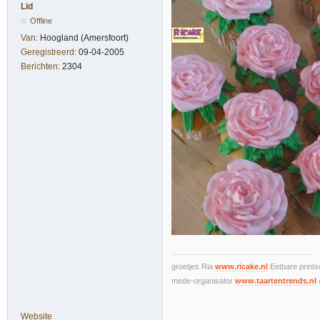
Lid
Offline
Van:
Hoogland (Amersfoort)
Geregistreerd:
09-04-2005
Berichten:
2304
groetjes Ria
www.ricake.nl
Eetbare prints
mede-organisator
www.taartentrends.nl
Website