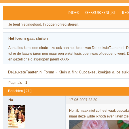
INDEX
GEBRUIKERSLIJST
REG
Je bent niet ingelogd.
Inloggen of registreren.
Het forum gaat sluiten
Aan alles komt een einde... zo ook aan het forum van DeLeuksteTaarten.nl. 
tot er de laatste jaren nog maar een enkel topic open was of geopend werd. Dit l
en gezelligheid afgelopen jaren! -XXX-
DeLeuksteTaarten.nl Forum
»
Klein & fijn: Cupcakes, koekjes & los sui
Pagina's
1
Berichten [ 21 ]
ria
17-06-2007 23:20
Hoi, ik maak niet zo heel vaak cupcak
maar deze wilde ik toch even laten zien