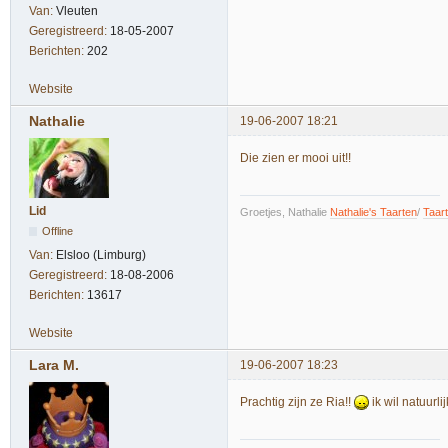
Van:
Vleuten
Geregistreerd:
18-05-2007
Berichten:
202
Website
Nathalie
19-06-2007 18:21
Die zien er mooi uit!!
Lid
Groetjes, Nathalie
Nathalie's Taarten
/
Taar
Offline
Van:
Elsloo (Limburg)
Geregistreerd:
18-08-2006
Berichten:
13617
Website
Lara M.
19-06-2007 18:23
Prachtig zijn ze Ria!!
ik wil natuurl