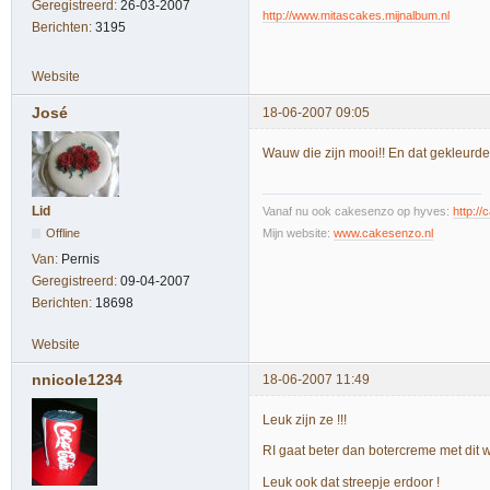
Geregistreerd:
26-03-2007
http://www.mitascakes.mijnalbum.nl
Berichten:
3195
Website
José
18-06-2007 09:05
Wauw die zijn mooi!! En dat gekleurde
Lid
Vanaf nu ook cakesenzo op hyves:
http:/
Offline
Mijn website:
www.cakesenzo.nl
Van:
Pernis
Geregistreerd:
09-04-2007
Berichten:
18698
Website
nnicole1234
18-06-2007 11:49
Leuk zijn ze !!!
RI gaat beter dan botercreme met dit w
Leuk ook dat streepje erdoor !