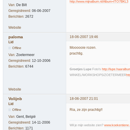
http://www.mijnalbum.nl/Album=ITO7BKL3
Van:
De Bilt
Geregistreerd:
06-06-2007
Berichten:
2672
Website
paloma
18-06-2007 19:46
Lid
Moooooie rozen.
Offline
prachtig.
Van:
Zoetermeer
Geregistreerd:
12-10-2006
Berichten:
6744
Groetjes Lupe
Foto's
http://lupe.haaralbum
WINKEL/WORKSHOPS/ZOETERMEER
ht
Website
Volijnb
18-06-2007 21:01
Lid
Ria, ze zijn prachtig!!
Offline
Van:
Gent, België
Geregistreerd:
14-11-2006
Wil je mijn website zien?
www.koekentiene.
Berichten:
1171