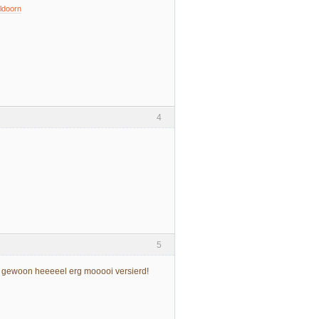
ldoorn
4
5
jn gewoon heeeeel erg mooooi versierd!