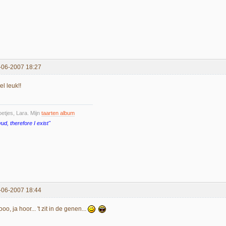
-06-2007 18:27
l leuk!!
etjes, Lara. Mijn
taarten album
wud, therefore I exist"
-06-2007 18:44
oo, ja hoor... 't zit in de genen...