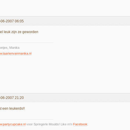
-06-2007 06:05
el leuk zijn ze geworden
etjes, Manika
w.taartenvanmanika.nl
-06-2007 21:20
t een leukerds!!
w.partycupcake.nl
voor Springerle Moulds! Like m'n
Facebook
.