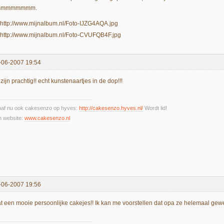
mmmmmmmm.
-06-2007 19:54
zijn prachtig!! echt kunstenaartjes in de dop!!!
naf nu ook cakesenzo op hyves:
http://cakesenzo.hyves.nl/
Wordt lid!
n website:
www.cakesenzo.nl
-06-2007 19:56
t een mooie persoonlijke cakejes!! Ik kan me voorstellen dat opa ze helemaal gewe