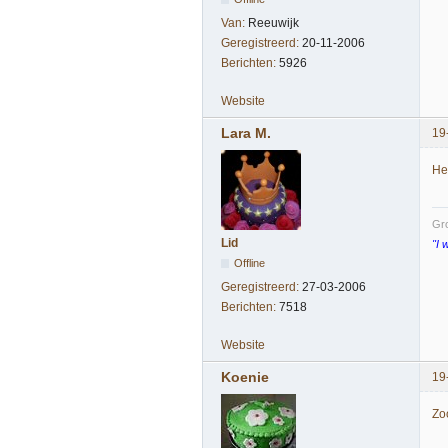
Van:
Reeuwijk
Geregistreerd:
20-11-2006
Berichten:
5926
Website
Lara M.
19
Hee
Gro
Lid
"I 
Offline
Geregistreerd:
27-03-2006
Berichten:
7518
Website
Koenie
19
Zoo