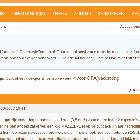
DEX
GEBRUIKERSLIJST
REGELS
ZOEKEN
REGISTREREN
VER
ren.
Actieve on
et forum van DeLeuksteTaarten.nl. Door de opkomst van o.a. social media is het 
topic open was of geopend werd. Dit leidde tot het besluit om het forum definitief te 
»
voor OPA(vader)dag
fijn: Cupcakes, koekjes & los suikerwerk
Log eers
-06-2007 19:41
or opa zijn vaderdag hebben de kinderen (3,5 en 6) vanmorgen ieder 2 cupcake's v
en helpen anders zat er wel een kilo MAZZELPEIN op de cupcake !! Maar het resulta
artier mee bezig geweest en opa was erg blij (had er ook nog voor ieder een 1/5 sta
 had voor het eerst het recept van Nigella geprobeerd, deze zijn inderdaad lekker