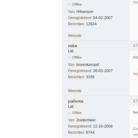
Mij
Offline
Van:
Hilversum
Geregistreerd:
04-02-2007
Berichten:
12824
Website
mita
17
Lid
moo
Offline
Van:
bovenkarspel
Geregistreerd:
26-03-2007
htt
Berichten:
3195
Website
paloma
17
Lid
he
Offline
Van:
Zoetermeer
Geregistreerd:
12-10-2006
Gr
Berichten:
6744
WI