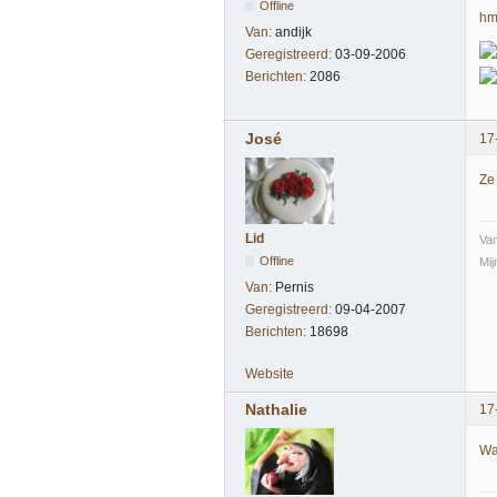
Offline
h
Van:
andijk
Geregistreerd:
03-09-2006
Berichten:
2086
José
17
Ze 
Lid
Va
Offline
Mij
Van:
Pernis
Geregistreerd:
09-04-2007
Berichten:
18698
Website
Nathalie
17
Wa