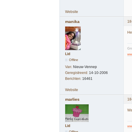
Website
manika
18
He
Gro
Lid
ww
Offline
Van:
Nieuw-Vennep
Geregistreerd:
14-10-2006
Berichten:
16461
Website
marlies
18
Wa
Lid
ww
Offline