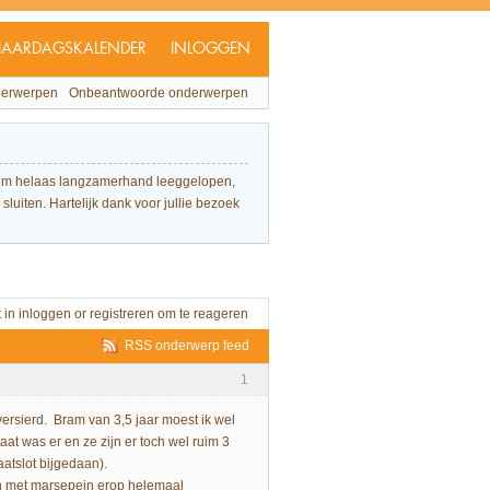
JAARDAGSKALENDER
INLOGGEN
derwerpen
Onbeantwoorde onderwerpen
forum helaas langzamerhand leeggelopen,
sluiten. Hartelijk dank voor jullie bezoek
t in
inloggen
or
registreren
om te reageren
RSS onderwerp feed
1
ersierd. Bram van 3,5 jaar moest ik wel
at was er en ze zijn er toch wel ruim 3
atslot bijgedaan).
 en met marsepein erop helemaal