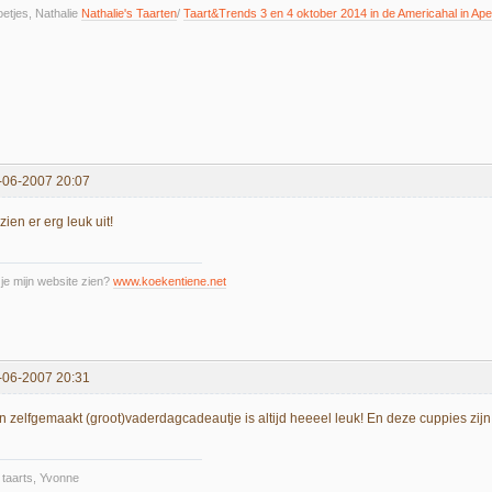
etjes, Nathalie
Nathalie's Taarten
/
Taart&Trends 3 en 4 oktober 2014 in de Americahal in Ape
-06-2007 20:07
zien er erg leuk uit!
 je mijn website zien?
www.koekentiene.net
-06-2007 20:31
n zelfgemaakt (groot)vaderdagcadeautje is altijd heeeel leuk! En deze cuppies zi
 taarts, Yvonne