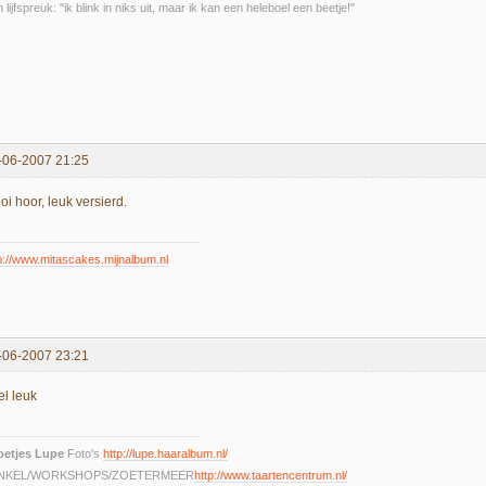
n lijfspreuk: "ik blink in niks uit, maar ik kan een heleboel een beetje!"
-06-2007 21:25
i hoor, leuk versierd.
p://www.mitascakes.mijnalbum.nl
-06-2007 23:21
el leuk
oetjes Lupe
Foto's
http://lupe.haaralbum.nl/
NKEL/WORKSHOPS/ZOETERMEER
http://www.taartencentrum.nl/