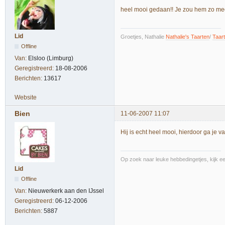
heel mooi gedaan!! Je zou hem zo m
Lid
Groetjes, Nathalie
Nathalie's Taarten
/
Taar
Offline
Van:
Elsloo (Limburg)
Geregistreerd:
18-08-2006
Berichten:
13617
Website
Bien
11-06-2007 11:07
Hij is echt heel mooi, hierdoor ga je v
Op zoek naar leuke hebbedingetjes, kijk een
Lid
Offline
Van:
Nieuwerkerk aan den IJssel
Geregistreerd:
06-12-2006
Berichten:
5887