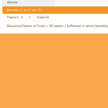
Website
Berichten [ 1 tot 25 van 27 ]
Pagina's
1
2
Volgende
DeLeuksteTaarten.nl Forum
»
3D taarten
»
koffertaart is eerste bestellin