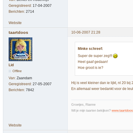
Geregistreerd:
17-04-2007
Berichten:
2714
Website
taartdoos
10-06-2007 21:28
Minke schreef:
Super de super zeg!!!
Heel gaaf gedaan!
Lid
Hoe groot is ie?
Offline
Van:
Zaandam
Hij is veel kleiner dan ie lijkt, nl 20 bij
Geregistreerd:
27-05-2007
En allemaal weer bedankt voor de leuk
Berichten:
7842
Groetjes, Rianne
Wil je mijn taarten bekijken?
www.taartdoos
Website