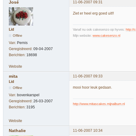
José
11-06-2007 09:31
Ziet er heel erg goed uit!!
Lid
Vanaf nu ook cakesenzo op hyves:
http:/
Offline
Mijn website:
www.cakesenzo.nl
Van:
Pernis
Geregistreerd:
09-04-2007
Berichten:
18698
Website
mita
11-06-2007 09:33
Lid
mooi hoor leuk gedaan.
Offline
Van:
bovenkarspel
Geregistreerd:
26-03-2007
http://www.mitascakes.mijnalbum.nl
Berichten:
3195
Website
Nathalie
11-06-2007 10:34