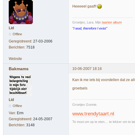
Heeeeel gaaf!!
Groetjes, Lara. Mijn
taarten album
Lid
"I wud, therefore I exist"
Offline
Geregistreerd:
27-03-2006
Berichten:
7518
Website
Bakmams
10-06-2007 18:16
Kan ik me iets bij voorstellen dat ze a
groetsels
Lid
Groetjes Gonnie.
Offline
Van:
Erm
www.trendytaart.nl
Geregistreerd:
24-05-2007
Te mooi om op te eten.... te lekker om te la
Berichten:
3148