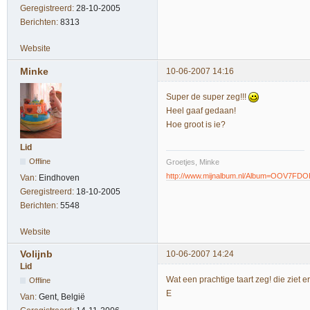
Geregistreerd:
28-10-2005
Berichten:
8313
Website
Minke
10-06-2007 14:16
Super de super zeg!!!
Heel gaaf gedaan!
Hoe groot is ie?
Lid
Offline
Groetjes, Minke
http://www.mijnalbum.nl/Album=OOV7FDO
Van:
Eindhoven
Geregistreerd:
18-10-2005
Berichten:
5548
Website
Volijnb
10-06-2007 14:24
Lid
Wat een prachtige taart zeg! die ziet e
Offline
E
Van:
Gent, België