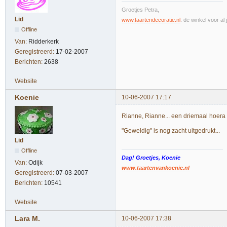
Groetjes Petra,
Lid
www.taartendecoratie.nl
: de winkel voor al 
Offline
Van:
Ridderkerk
Geregistreerd:
17-02-2007
Berichten:
2638
Website
Koenie
10-06-2007 17:17
Rianne, Rianne... een driemaal hoera v
"Geweldig" is nog zacht uitgedrukt...
Lid
Offline
Dag! Groetjes, Koenie
Van:
Odijk
www.taartenvankoenie.nl
Geregistreerd:
07-03-2007
Berichten:
10541
Website
Lara M.
10-06-2007 17:38