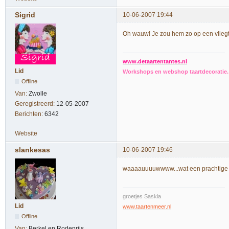
Sigrid
10-06-2007 19:44
Oh wauw! Je zou hem zo op een vliegtu
www.detaartentantes.nl
Lid
Workshops en webshop taartdecoratie. 
Offline
Van:
Zwolle
Geregistreerd:
12-05-2007
Berichten:
6342
Website
slankesas
10-06-2007 19:46
waaaauuuuwwww...wat een prachtige taar
groetjes Saskia
Lid
www.taartenmeer.nl
Offline
Van:
Berkel en Rodenrijs