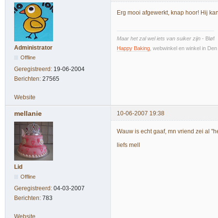
Erg mooi afgewerkt, knap hoor! Hij ka
Maar het zal wel iets van suiker zijn
- Bløf
Administrator
Happy Baking
, webwinkel en winkel in De
Offline
Geregistreerd:
19-06-2004
Berichten:
27565
Website
mellanie
10-06-2007 19:38
Wauw is echt gaaf, mn vriend zei al "he
liefs mell
Lid
Offline
Geregistreerd:
04-03-2007
Berichten:
783
Website