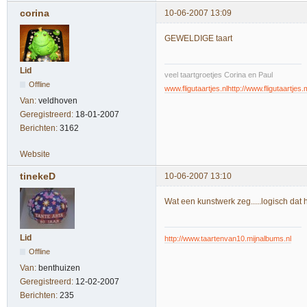
corina
10-06-2007 13:09
GEWELDIGE taart
Lid
veel taartgroetjes Corina en Paul
Offline
www.fligutaartjes.nl
http://www.fligutaartjes.
Van:
veldhoven
Geregistreerd:
18-01-2007
Berichten:
3162
Website
tinekeD
10-06-2007 13:10
Wat een kunstwerk zeg.....logisch dat he
Lid
http://www.taartenvan10.mijnalbums.nl
Offline
Van:
benthuizen
Geregistreerd:
12-02-2007
Berichten:
235