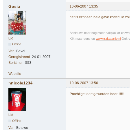
Gosia
10-06-2007 13:35
het is echt een hele gave koffer! Je zo
Benieuwd naar nog meer bakplezier en wor
Lid
Kijk maar eens op
www.traktaartie.nl
Ook v
Offline
Van:
Bavel
Geregistreerd:
24-01-2007
Berichten:
553
Website
nnicole1234
10-06-2007 13:56
Prachtige taart geworden hoor !!!!!!
Lid
Offline
Van:
Betuwe