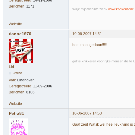
Geregistreerd:
14-11-2006
Berichten:
1171
Wil je mijn website zien?
www.koekentiene.
Website
rianne1970
10-06-2007 14:31
heel mooi gedaan!!!!!
golf is knikkeren voor rijke mensen die te l
Lid
Offline
Van:
Eindhoven
Geregistreerd:
11-09-2006
Berichten:
8106
Website
Petra81
10-06-2007 14:53
Gaaf zeg! Wat ik wel heel leuk vind is