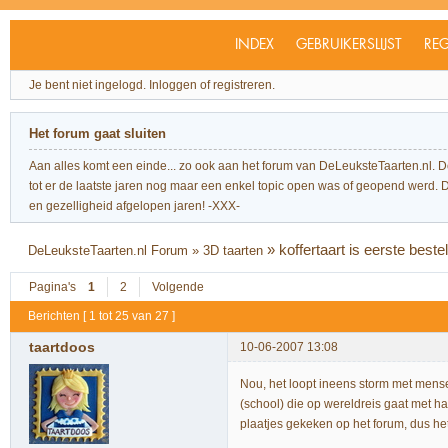
INDEX
GEBRUIKERSLIJST
REG
Je bent niet ingelogd.
Inloggen of registreren.
Het forum gaat sluiten
Aan alles komt een einde... zo ook aan het forum van DeLeuksteTaarten.nl. 
tot er de laatste jaren nog maar een enkel topic open was of geopend werd. Dit l
en gezelligheid afgelopen jaren! -XXX-
»
koffertaart is eerste bestel
DeLeuksteTaarten.nl Forum
»
3D taarten
Pagina's
1
2
Volgende
Berichten [ 1 tot 25 van 27 ]
taartdoos
10-06-2007 13:08
Nou, het loopt ineens storm met mense
(school) die op wereldreis gaat met ha
plaatjes gekeken op het forum, dus het