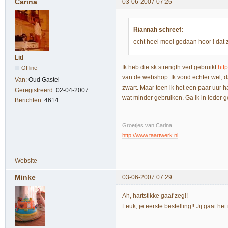
Carina
03-06-2007 07:26
Riannah schreef:
echt heel mooi gedaan hoor ! dat zw
Lid
Ik heb die sk strength verf gebruikt
htt
Offline
van de webshop. Ik vond echter wel, da
Van:
Oud Gastel
zwart. Maar toen ik het een paar uur h
Geregistreerd:
02-04-2007
wat minder gebruiken. Ga ik in ieder 
Berichten:
4614
Groetjes van Carina
http://www.taartwerk.nl
Website
Minke
03-06-2007 07:29
Ah, hartstikke gaaf zeg!!
Leuk; je eerste bestelling!! Jij gaat he