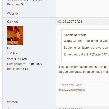
Berichten:
530
Website
Carina
03-06-2007 07:23
Koenie schreef:
Wauw Carina... nou, ga maar vast 
Ze zien er schitterend uit, wat ee
Lid
Offline
Enne... wat zat er in? (Dat je DAT
Van:
Oud Gastel
Geregistreerd:
02-04-2007
Ik lag er gisterenavond nog aan te den
Berichten:
4614
aardbeienmousse in en een laag met
Groetjes van Carina
http://www.taartwerk.nl
Website