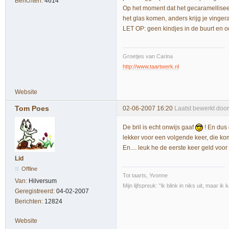
Berichten:
4614
Op het moment dat het gecaramellisee
het glas komen, anders krijg je vinger
LET OP: geen kindjes in de buurt en oo
Groetjes van Carina
http://www.taartwerk.nl
Website
Tom Poes
02-06-2007 16:20
Laatst bewerkt doo
De bril is echt onwijs gaaf
! En dus 
lekker voor een volgende keer, die komt 
En.... leuk he de eerste keer geld voor 
Lid
Offline
Tot taarts, Yvonne
Van:
Hilversum
Mijn lijfspreuk: "ik blink in niks uit, maar i
Geregistreerd:
04-02-2007
Berichten:
12824
Website