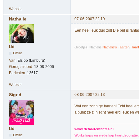
Website
Nathalie
07-06-2007 22:19
Een heel leuk duo zo!! Die bril is fanta
Lid
Groetjes, Nathalie
Nathalie's Taarten
/
Taar
Offline
Van:
Elsloo (Limburg)
Geregistreerd:
18-08-2006
Berichten:
13617
Website
Sigrid
08-06-2007 22:13
Wat een zonnige taarten! Echt heel erg 
album: ze zijn echt heel erg leuk en w
Lid
www.detaartentantes.nl
Offline
Workshops en webshop taartdecoratie. 