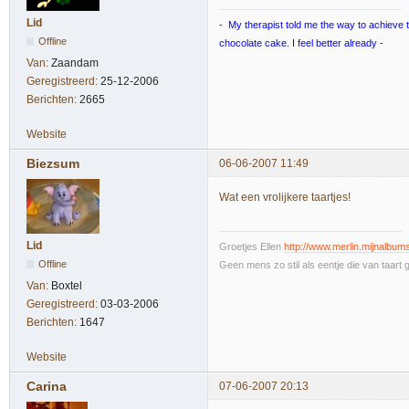
Lid
- My therapist told me the way to achieve tr
Offline
chocolate cake. I feel better already -
Van:
Zaandam
Geregistreerd:
25-12-2006
Berichten:
2665
Website
Biezsum
06-06-2007 11:49
Wat een vrolijkere taartjes!
Lid
Groetjes Ellen
http://www.merlin.mijnalbums
Offline
Geen mens zo stil als eentje die van taart g
Van:
Boxtel
Geregistreerd:
03-03-2006
Berichten:
1647
Website
Carina
07-06-2007 20:13