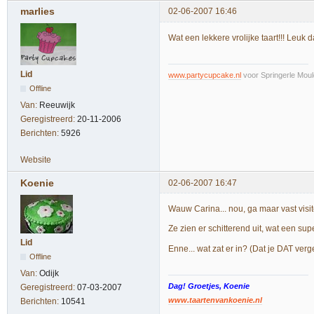
marlies
02-06-2007 16:46
Wat een lekkere vrolijke taart!!! Leuk da
Lid
www.partycupcake.nl
voor Springerle Moul
Offline
Van:
Reeuwijk
Geregistreerd:
20-11-2006
Berichten:
5926
Website
Koenie
02-06-2007 16:47
Wauw Carina... nou, ga maar vast visi
Ze zien er schitterend uit, wat een su
Lid
Enne... wat zat er in? (Dat je DAT ver
Offline
Van:
Odijk
Dag! Groetjes, Koenie
Geregistreerd:
07-03-2007
www.taartenvankoenie.nl
Berichten:
10541