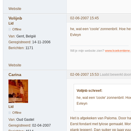
Website
Volijnb
02-06-2007 15:45
Lid
he, wat een 'coole' zonnenbril. Hoe he
Offline
Evleyn
Van:
Gent, België
Geregistreerd:
14-11-2006
Berichten:
1171
Wil je mijn website zien?
www.koekentiene.
Website
Carina
02-06-2007 15:53
Laatst bewerkt doo
Volijnb schreef:
he, wat een 'coole' zonnenbril. Ho
Evleyn
Lid
Offline
Het is afgekeken van Paloma. Door ha
Van:
Oud Gastel
Eerst fondant met tylose gemaakt. Mo
Geregistreerd:
02-04-2007
plank leggen). Dan suiker op laag vuur