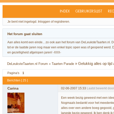
INDEX
GEBRUIKERSLIJST
REG
Je bent niet ingelogd.
Inloggen of registreren.
Het forum gaat sluiten
Aan alles komt een einde... zo ook aan het forum van DeLeuksteTaarten.nl. 
tot er de laatste jaren nog maar een enkel topic open was of geopend werd. Dit l
en gezelligheid afgelopen jaren! -XXX-
»
Gelukkig alles op tijd
DeLeuksteTaarten.nl Forum
»
Taarten Parade
Pagina's
1
Berichten [ 25 ]
Carina
02-06-2007 15:33
Laatst bewerkt doo
Een week bezig geweest met een idee, w
Nogmaals bedankt voor het meedenken.
alles over een andere boeg gegooid, g
langste bezig geweest. Ik ben denk ik t