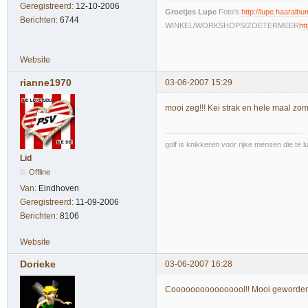
Geregistreerd:
12-10-2006
Groetjes Lupe
Foto's
http://lupe.haaralbum
Berichten:
6744
WINKEL/WORKSHOPS/ZOETERMEER
ht
Website
rianne1970
03-06-2007 15:29
mooi zeg!!! Kei strak en hele maal zom
golf is knikkeren voor rijke mensen die te l
Lid
Offline
Van:
Eindhoven
Geregistreerd:
11-09-2006
Berichten:
8106
Website
Dorieke
03-06-2007 16:28
Coooooooooooooool!! Mooi geworden d