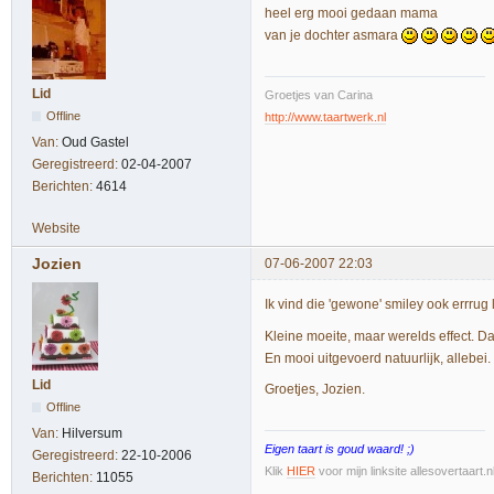
heel erg mooi gedaan mama
van je dochter asmara
Lid
Groetjes van Carina
Offline
http://www.taartwerk.nl
Van:
Oud Gastel
Geregistreerd:
02-04-2007
Berichten:
4614
Website
Jozien
07-06-2007 22:03
Ik vind die 'gewone' smiley ook errrug 
Kleine moeite, maar werelds effect. D
En mooi uitgevoerd natuurlijk, allebei.
Lid
Groetjes, Jozien.
Offline
Van:
Hilversum
Eigen taart is goud waard! ;)
Geregistreerd:
22-10-2006
Klik
HIER
voor mijn linksite allesovertaart.
Berichten:
11055