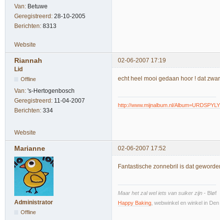
Van:
Betuwe
Geregistreerd:
28-10-2005
Berichten:
8313
Website
Riannah
02-06-2007 17:19
Lid
echt heel mooi gedaan hoor ! dat zwart 
Offline
Van:
's-Hertogenbosch
Geregistreerd:
11-04-2007
http://www.mijnalbum.nl/Album=URDSPYLY
Berichten:
334
Website
Marianne
02-06-2007 17:52
Fantastische zonnebril is dat geworden
Maar het zal wel iets van suiker zijn
- Bløf
Administrator
Happy Baking
, webwinkel en winkel in De
Offline