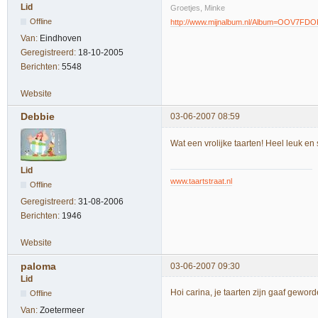
Lid
Groetjes, Minke
Offline
http://www.mijnalbum.nl/Album=OOV7FDO
Van:
Eindhoven
Geregistreerd:
18-10-2005
Berichten:
5548
Website
Debbie
03-06-2007 08:59
Wat een vrolijke taarten! Heel leuk en
Lid
www.taartstraat.nl
Offline
Geregistreerd:
31-08-2006
Berichten:
1946
Website
paloma
03-06-2007 09:30
Lid
Hoi carina, je taarten zijn gaaf gewor
Offline
Van:
Zoetermeer