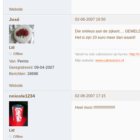
Website
José
02-06-2007 16:50
Die smileys aan de zijkant..... GEWELD
Het is zijn 20 euro meer dan waard!
Lid
Offline
Vanaf nu ook cakesenzo op hyves:
http:/
Mijn website:
www.cakesenzo.nl
Van:
Pernis
Geregistreerd:
09-04-2007
Berichten:
18698
Website
nnicole1234
02-06-2007 17:15
Heel mooi !!!!!!!!!!!!!!!!!!!!!!!
Lid
Offline