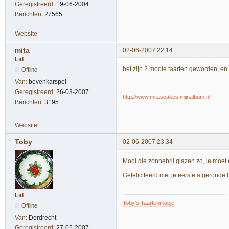
Geregistreerd:
19-06-2004
Berichten:
27565
Website
mita
02-06-2007 22:14
Lid
het zijn 2 mooie taarten geworden, en 
Offline
Van:
bovenkarspel
Geregistreerd:
26-03-2007
http://www.mitascakes.mijnalbum.nl
Berichten:
3195
Website
Toby
02-06-2007 23:34
Mooi die zonnebril glazen zo, je moe
Gefeliciteerd met je eerste afgeronde b
Lid
Toby's Taartenmapje
Offline
Van:
Dordrecht
Geregistreerd:
27-05-2007