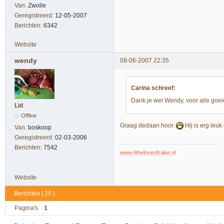
Van:
Zwolle
Geregistreerd:
12-05-2007
Berichten:
6342
Website
wendy
08-06-2007 22:35
Carina schreef:
Dank je wel Wendy, voor alle goeie
Lid
Offline
Graag dedaan hoor.
Hij is erg leuk
Van:
boskoop
Geregistreerd:
02-03-2006
Berichten:
7542
www.4theloveofcake.nl
Website
Berichten [ 25 ]
Pagina's
1