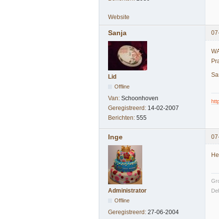
Website
Sanja
07
WAU
Pr
San
Lid
Offline
Van:
Schoonhoven
ht
Geregistreerd:
14-02-2007
Berichten:
555
Inge
07
He
Gro
Administrator
Del
Offline
Geregistreerd:
27-06-2004