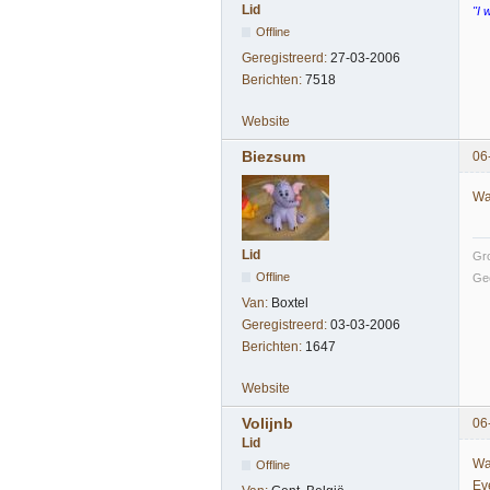
Lid
"I 
Offline
Geregistreerd:
27-03-2006
Berichten:
7518
Website
Biezsum
06
Wat
Lid
Gro
Offline
Gee
Van:
Boxtel
Geregistreerd:
03-03-2006
Berichten:
1647
Website
Volijnb
06
Lid
Wa
Offline
Ev