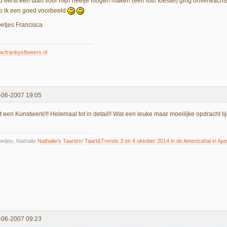
u eerst een taart voor mijn neefje mogen maken (een foto toestel) ging onverwachts
b ik een goed voorbeeld
oetjes Francisca
.frankysflowers.nl
-06-2007 19:05
 een Kunstwerk!!! Helemaal tot in detail!! Wat een leuke maar moeilijke opdracht lij
etjes, Nathalie
Nathalie's Taarten
/
Taart&Trends 3 en 4 oktober 2014 in de Americahal in Ape
-06-2007 09:23