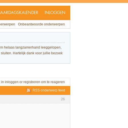
JAARDAGSKALENDER
INLOGGEN
derwerpen
Onbeantwoorde onderwerpen
forum helaas langzamerhand leeggelopen,
sluiten. Hartelijk dank voor jullie bezoek
t in
inloggen
or
registreren
om te reageren
RSS onderwerp feed
26