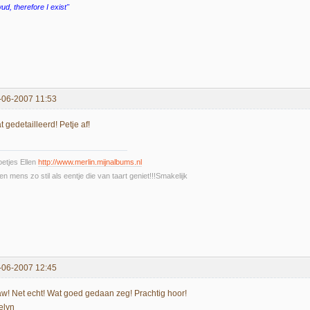
wud, therefore I exist"
-06-2007 11:53
 gedetailleerd! Petje af!
etjes Ellen
http://www.merlin.mijnalbums.nl
n mens zo stil als eentje die van taart geniet!!!Smakelijk
-06-2007 12:45
w! Net echt! Wat goed gedaan zeg! Prachtig hoor!
elyn