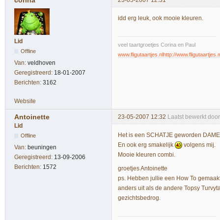
idd erg leuk, ook mooie kleuren.
Lid
veel taartgroetjes Corina en Paul
Offline
www.fligutaartjes.nl
http://www.fligutaartjes.
Van:
veldhoven
Geregistreerd:
18-01-2007
Berichten:
3162
Website
Antoinette
23-05-2007 12:32
Laatst bewerkt door
Lid
Het is een SCHATJE geworden DAMES!!
Offline
En ook erg smakelijk
volgens mij.
Van:
beuningen
Mooie kleuren combi.
Geregistreerd:
13-09-2006
Berichten:
1572
groetjes Antoinette
ps. Hebben jullie een How To gemaakt?
anders uit als de andere Topsy Turvyta
gezichtsbedrog.