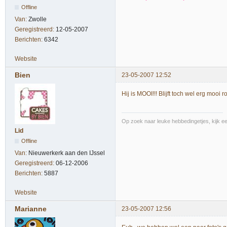
Offline
Van:
Zwolle
Geregistreerd:
12-05-2007
Berichten:
6342
Website
Bien
23-05-2007 12:52
Hij is MOOI!!! Blijft toch wel erg mooi r
Op zoek naar leuke hebbedingetjes, kijk een
Lid
Offline
Van:
Nieuwerkerk aan den IJssel
Geregistreerd:
06-12-2006
Berichten:
5887
Website
Marianne
23-05-2007 12:56