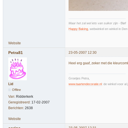
Maar het zal wel iets van suiker zijn
- Bløf
Happy Baking
, webwinkel en winkel in De
Website
Petra81
23-05-2007 12:30
Heel erg gaaf, zeker met die kleurcomb
Groetjes Petra,
Lid
www.taartendecoratie.nl
: de winkel voor al 
Offline
Van:
Ridderkerk
Geregistreerd:
17-02-2007
Berichten:
2638
Website
corina
23-05-2007 12:31