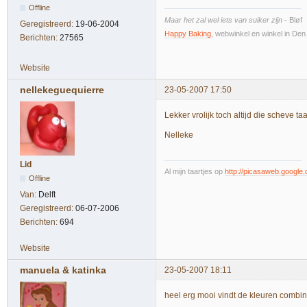
Offline
Maar het zal wel iets van suiker zijn
- Bløf
Geregistreerd:
19-06-2004
Happy Baking
, webwinkel en winkel in De
Berichten:
27565
Website
nellekeguequierre
23-05-2007 17:50
Lekker vrolijk toch altijd die scheve t
Nelleke
Lid
Al mijn taartjes op
http://picasaweb.google.
Offline
Van:
Delft
Geregistreerd:
06-07-2006
Berichten:
694
Website
manuela & katinka
23-05-2007 18:11
heel erg mooi vindt de kleuren combin