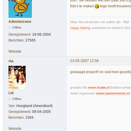
Euh.. we hebben wel een paar foto's
foto's te maken
Inge heeft trouwens
Administrator
Maar het zal wel iets van suiker zijn
- Bløf
Offline
Happy Baking
, webwinkel en winkel in De
Geregistreerd:
19-06-2004
Berichten:
27565
Website
ria
23-05-2007 12:56
geslaagd project!! en vast heel gezell
groetjes Ria
www.ricake.nl
Eetbare prints
Lid
mede-organisator
www.taartentrends.nl
Offline
Van:
Hoogland (Amersfoort)
Geregistreerd:
09-04-2005
Berichten:
2304
Website