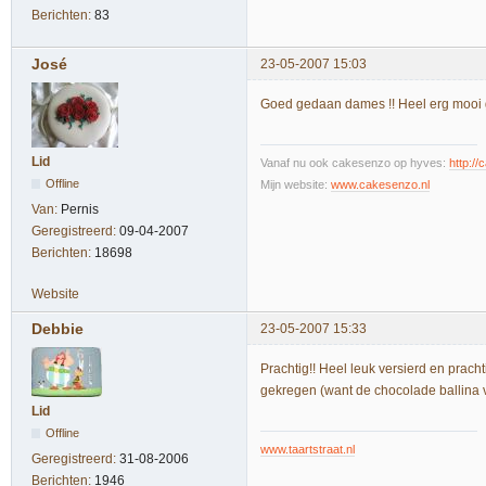
Berichten:
83
José
23-05-2007 15:03
Goed gedaan dames !! Heel erg mooi
Lid
Vanaf nu ook cakesenzo op hyves:
http:/
Offline
Mijn website:
www.cakesenzo.nl
Van:
Pernis
Geregistreerd:
09-04-2007
Berichten:
18698
Website
Debbie
23-05-2007 15:33
Prachtig!! Heel leuk versierd en prach
gekregen (want de chocolade ballina v
Lid
Offline
www.taartstraat.nl
Geregistreerd:
31-08-2006
Berichten:
1946