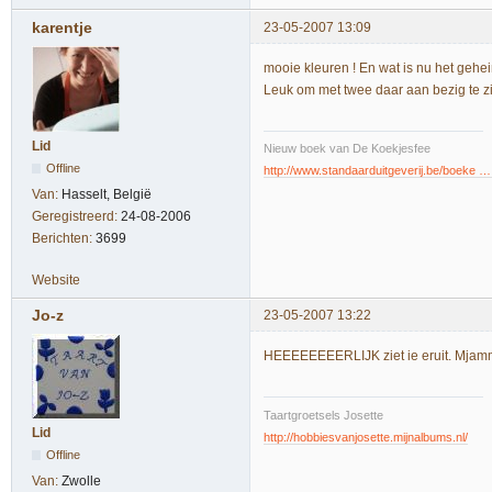
karentje
23-05-2007 13:09
mooie kleuren ! En wat is nu het gehei
Leuk om met twee daar aan bezig te zi
Lid
Nieuw boek van De Koekjesfee
Offline
http://www.standaarduitgeverij.be/boeke 
Van:
Hasselt, België
Geregistreerd:
24-08-2006
Berichten:
3699
Website
Jo-z
23-05-2007 13:22
HEEEEEEEERLIJK ziet ie eruit. Mjamm
Taartgroetsels Josette
Lid
http://hobbiesvanjosette.mijnalbums.nl/
Offline
Van:
Zwolle