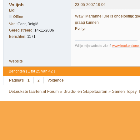
Volijnb
23-05-2007 19:06
Lid
Waw! Marianne! Die is ongelooflijk goe
Offline
graag kunnen
Van:
Gent, België
Evelyn
Geregistreerd:
14-11-2006
Berichten:
1171
Wil je mijn website zien?
www.koekentiene.
Website
Berichten [ 1 tot 25 van 42 ]
Pagina's
1
2
Volgende
DeLeuksteTaarten.nl Forum
»
Bruids- en Stapeltaarten
»
Samen Topsy T