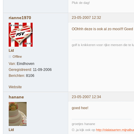
Pluk de dag!
rianne1970
23-05-2007 12:32
OOhhh deze is ook al zo mooi!!! Goe
golf is knikkeren voor rijke mensen die te l
Lid
Offline
Van:
Eindhoven
Geregistreerd:
11-09-2006
Berichten:
8106
Website
hanane
23-05-2007 12:34
goed hee!
groetjes hanane
Lid
O..ja kijk ook op
http://olalataarten.mijnalb