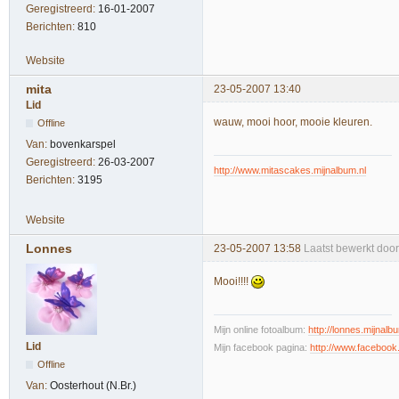
Geregistreerd:
16-01-2007
Berichten:
810
Website
mita
23-05-2007 13:40
Lid
wauw, mooi hoor, mooie kleuren.
Offline
Van:
bovenkarspel
Geregistreerd:
26-03-2007
http://www.mitascakes.mijnalbum.nl
Berichten:
3195
Website
Lonnes
23-05-2007 13:58
Laatst bewerkt doo
Mooi!!!!
Mijn online fotoalbum:
http://lonnes.mijnalb
Lid
Mijn facebook pagina:
http://www.faceboo
Offline
Van:
Oosterhout (N.Br.)