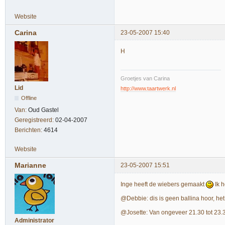
Website
Carina
23-05-2007 15:40
H
Groetjes van Carina
Lid
http://www.taartwerk.nl
Offline
Van:
Oud Gastel
Geregistreerd:
02-04-2007
Berichten:
4614
Website
Marianne
23-05-2007 15:51
Inge heeft de wiebers gemaakt
Ik h
@Debbie: dis is geen ballina hoor, het
@Josette: Van ongeveer 21.30 tot 23.30
Administrator