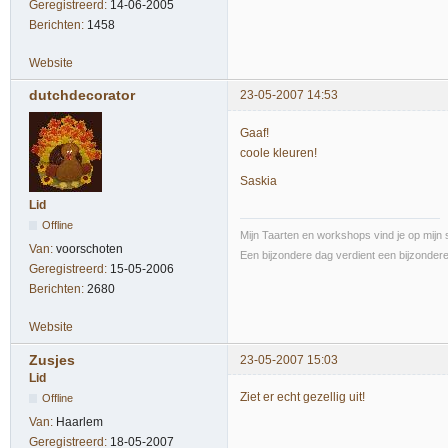
Geregistreerd:
14-06-2005
Berichten:
1458
Website
dutchdecorator
23-05-2007 14:53
Gaaf!
coole kleuren!
Saskia
Lid
Offline
Mijn Taarten en workshops vind je op mijn s
Van:
voorschoten
Een bijzondere dag verdient een bijzondere 
Geregistreerd:
15-05-2006
Berichten:
2680
Website
Zusjes
23-05-2007 15:03
Lid
Ziet er echt gezellig uit!
Offline
Van:
Haarlem
Geregistreerd:
18-05-2007