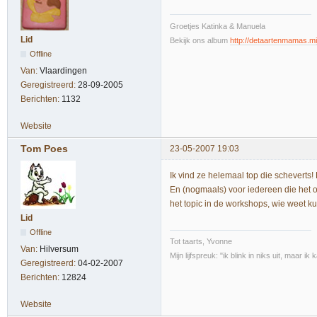
Groetjes Katinka & Manuela
Lid
Bekijk ons album
http://detaartenmamas.mi
Offline
Van:
Vlaardingen
Geregistreerd:
28-09-2005
Berichten:
1132
Website
Tom Poes
23-05-2007 19:03
Ik vind ze helemaal top die scheverts
En (nogmaals) voor iedereen die het o
het topic in de workshops, wie weet 
Lid
Offline
Tot taarts, Yvonne
Van:
Hilversum
Mijn lijfspreuk: "ik blink in niks uit, maar i
Geregistreerd:
04-02-2007
Berichten:
12824
Website