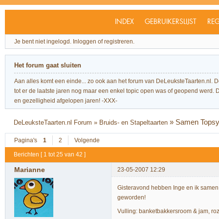
INDEX
GEBRUIKERSLIJST
REG
Je bent niet ingelogd.
Inloggen of registreren.
Het forum gaat sluiten
Aan alles komt een einde... zo ook aan het forum van DeLeuksteTaarten.nl. 
tot er de laatste jaren nog maar een enkel topic open was of geopend werd. Dit l
en gezelligheid afgelopen jaren! -XXX-
»
Samen Topsy
DeLeuksteTaarten.nl Forum
»
Bruids- en Stapeltaarten
Pagina's
1
2
Volgende
Berichten [ 1 tot 25 van 42 ]
Marianne
23-05-2007 12:29
Gisteravond hebben Inge en ik samen e
geworden!
Vulling: banketbakkersroom & jam, roz