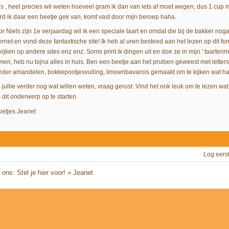
es , heel precies wil weten hoeveel gram ik dan van iets af moet wegen, dus 1 cu
rd ik daar een beetje gek van, komt vast door mijn beroep haha.
r Niels zijn 1e verjaardag wil ik een speciale taart en omdat die bij de bakker nogal
ernet en vond deze fantastische site! Ik heb al uren besteed aan het lezen op dit for
kijken op andere sites enz enz. Soms print ik dingen uit en doe ze in mijn ' taarten
men, heb nu bijna alles in huis. Ben een beetje aan het prutsen geweest met letter
nder amandelen, bokkepootjesvulling, limoenbavarois gemaakt om te kijken wat han
s jullie verder nog wat willen weten, vraag gerust. Vind het ook leuk om te lezen 
 dit onderwerp op te starten.
oetjes Jeanet
Log eers
ons: Stel je hier voor!
»
Jeanet