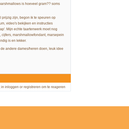
p marshmallows is hoeveel gram?? soms
 prijzig zijn, begon ik te speuren op
um, video's bekijken en instructies
map'. Mijn echte taartenwerk moet nog
s, cijfers, marshmallowfondant, marsepein
dig is en lekker.
wat de andere dames/heren doen, leuk idee
t in
inloggen
or
registreren
om te reageren