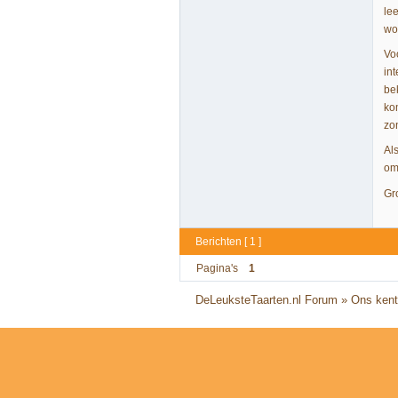
le
wo
Voo
int
be
ko
zo
Al
om
Gr
Berichten [ 1 ]
Pagina's
1
DeLeuksteTaarten.nl Forum
»
Ons kent 