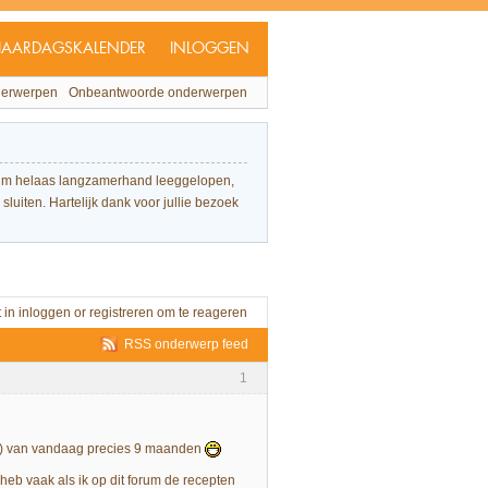
JAARDAGSKALENDER
INLOGGEN
derwerpen
Onbeantwoorde onderwerpen
forum helaas langzamerhand leeggelopen,
sluiten. Hartelijk dank voor jullie bezoek
t in
inloggen
or
registreren
om te reageren
RSS onderwerp feed
1
els) van vandaag precies 9 maanden
 heb vaak als ik op dit forum de recepten