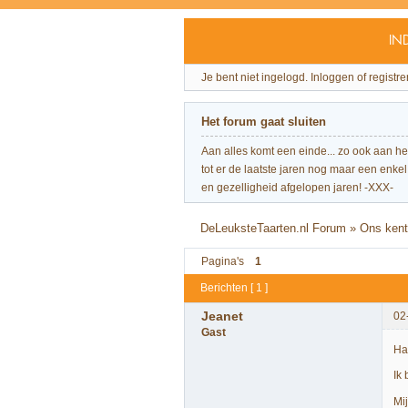
IN
Je bent niet ingelogd.
Inloggen of registre
Het forum gaat sluiten
Aan alles komt een einde... zo ook aan h
tot er de laatste jaren nog maar een enkel 
en gezelligheid afgelopen jaren! -XXX-
DeLeuksteTaarten.nl Forum
»
Ons kent 
Pagina's
1
Berichten [ 1 ]
Jeanet
02
Gast
Ha
Ik
Mij