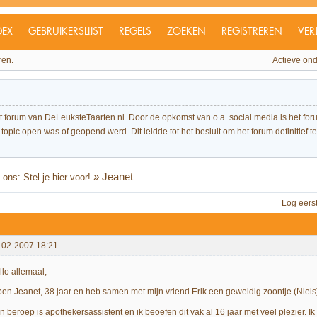
DEX
GEBRUIKERSLIJST
REGELS
ZOEKEN
REGISTREREN
VER
ren.
Actieve on
et forum van DeLeuksteTaarten.nl. Door de opkomst van o.a. social media is het 
topic open was of geopend werd. Dit leidde tot het besluit om het forum definitief te 
»
Jeanet
ons: Stel je hier voor!
Log eers
-02-2007 18:21
llo allemaal,
 ben Jeanet, 38 jaar en heb samen met mijn vriend Erik een geweldig zoontje (Ni
n beroep is apothekersassistent en ik beoefen dit vak al 16 jaar met veel plezier. Ik