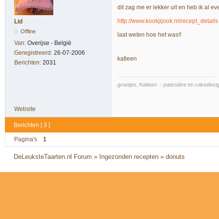
dit zag me er lekker uit en heb ik al ev
http://www.kookjijook.nl/recept_details
Lid
Offline
laat weten hoe het was!!
Van:
Overijse - België
Geregistreerd:
26-07-2006
katleen
Berichten:
2031
groetjes, Katleen - patissière en cakedes
Website
Berichten [ 3 ]
Pagina's
1
DeLeuksteTaarten.nl Forum
»
Ingezonden recepten
»
donuts