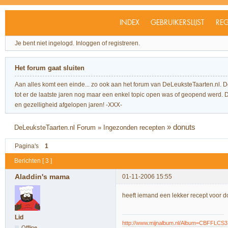
INDEX
GEBRUIKERSLIJST
REG
Je bent niet ingelogd.
Inloggen of registreren.
Het forum gaat sluiten
Aan alles komt een einde... zo ook aan het forum van DeLeuksteTaarten.nl. 
tot er de laatste jaren nog maar een enkel topic open was of geopend werd. Dit l
en gezelligheid afgelopen jaren! -XXX-
»
donuts
DeLeuksteTaarten.nl Forum
»
Ingezonden recepten
Pagina's
1
Berichten [ 3 ]
Aladdin's mama
01-11-2006 15:55
heeft iemand een lekker recept voor d
Lid
http://www.mijnalbum.nl/Album=CBFFLCS3
Offline