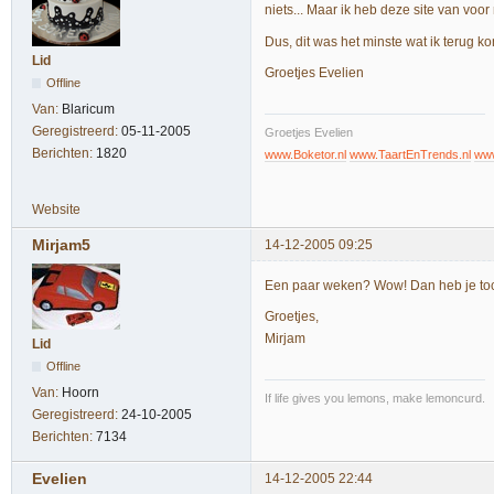
niets... Maar ik heb deze site van voo
Dus, dit was het minste wat ik terug k
Lid
Groetjes Evelien
Offline
Van:
Blaricum
Geregistreerd:
05-11-2005
Groetjes Evelien
Berichten:
1820
www.Boketor.nl
www.TaartEnTrends.nl
www
Website
Mirjam5
14-12-2005 09:25
Een paar weken? Wow! Dan heb je toch 
Groetjes,
Mirjam
Lid
Offline
Van:
Hoorn
If life gives you lemons, make lemoncurd.
Geregistreerd:
24-10-2005
Berichten:
7134
Evelien
14-12-2005 22:44