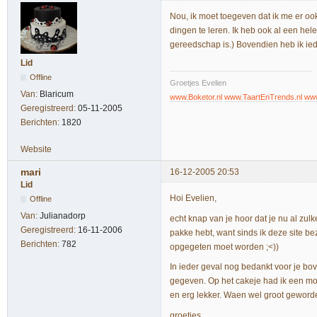
Nou, ik moet toegeven dat ik me er ook
dingen te leren. Ik heb ook al een hel
gereedschap is.) Bovendien heb ik ie
Lid
Offline
Groetjes Evelien
Van:
Blaricum
www.Boketor.nl
www.TaartEnTrends.nl
www
Geregistreerd:
05-11-2005
Berichten:
1820
Website
mari
16-12-2005 20:53
Lid
Hoi Evelien,
Offline
Van:
Julianadorp
echt knap van je hoor dat je nu al zul
Geregistreerd:
16-11-2006
pakke hebt, want sinds ik deze site be
Berichten:
782
opgegeten moet worden ;<))
In ieder geval nog bedankt voor je bov
gegeven. Op het cakeje had ik een mo
en erg lekker. Waen wel groot geworde
groetjes