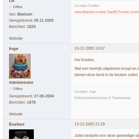
Lid
Groetjes Evelien
Offline
www.Boketor.nl
www.TaartEnTrends.nl
www
Van:
Blaricum
Geregistreerd:
05-11-2005
Berichten:
1820
Website
Inge
13-12-2005 13:07
Hoi Evelien,
Wat een heerlijk uitgebreid recept en 
dames deze kerst in de keuken zullen
Administrator
Offline
Groetjes, Inge
Geregistreerd:
27-06-2004
Deleukstetaartenshop & Taartopmaat
Berichten:
1878
Website
Evelien
13-12-2005 21:29
Jullie bedankt voor deze geweldige si