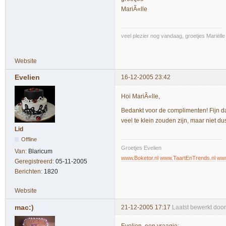
MariÃ«lle
veel plezier nog vandaag, groetjes Mariëlle
Website
Evelien
16-12-2005 23:42
Hoi MariÃ«lle,
Bedankt voor de complimenten! Fijn dat
veel te klein zouden zijn, maar niet du
Lid
Offline
Groetjes Evelien
Van:
Blaricum
www.Boketor.nl
www.TaartEnTrends.nl
www
Geregistreerd:
05-11-2005
Berichten:
1820
Website
mac:)
21-12-2005 17:17
Laatst bewerkt doo
Evelien, een vraagje: