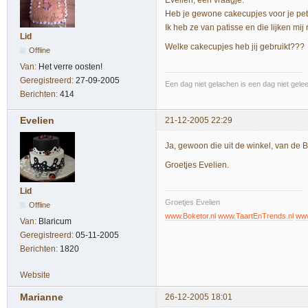
Heb je gewone cakecupjes voor je peti
Ik heb ze van patisse en die lijken mij n
Lid
Welke cakecupjes heb jij gebruikt???
Offline
Van:
Het verre oosten!
Geregistreerd:
27-09-2005
Een dag niet gelachen is een dag niet gelee
Berichten:
414
Evelien
21-12-2005 22:29
Ja, gewoon die uit de winkel, van de B
Groetjes Evelien.
Lid
Groetjes Evelien
Offline
www.Boketor.nl
www.TaartEnTrends.nl
www
Van:
Blaricum
Geregistreerd:
05-11-2005
Berichten:
1820
Website
Marianne
26-12-2005 18:01