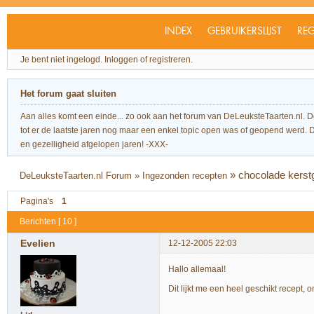
INDEX
GEBRUIKERSLIJST
REG
Je bent niet ingelogd.
Inloggen of registreren.
Het forum gaat sluiten
Aan alles komt een einde... zo ook aan het forum van DeLeuksteTaarten.nl. 
tot er de laatste jaren nog maar een enkel topic open was of geopend werd. Dit l
en gezelligheid afgelopen jaren! -XXX-
»
chocolade kerst
DeLeuksteTaarten.nl Forum
»
Ingezonden recepten
Pagina's
1
Berichten [ 10 ]
Evelien
12-12-2005 22:03
Hallo allemaal!
Dit lijkt me een heel geschikt recept,