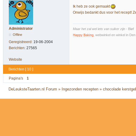
Ik heb ze ook gemaakt
Onwijs bedankt dus voor het recept! Z
Administrator
Maar het zal wel iets van suiker zijn
- Bløf
Offline
Happy Baking
, webwinkel en winkel in De
Geregistreerd:
19-06-2004
Berichten:
27565
Website
Berichten [ 10 ]
Pagina's
1
DeLeuksteTaarten.nl Forum
»
Ingezonden recepten
»
chocolade kerstge