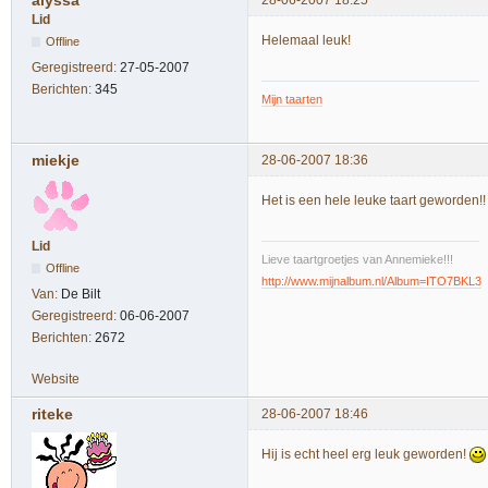
Lid
Helemaal leuk!
Offline
Geregistreerd:
27-05-2007
Berichten:
345
Mijn taarten
miekje
28-06-2007 18:36
Het is een hele leuke taart geworden!
Lid
Lieve taartgroetjes van Annemieke!!!
Offline
http://www.mijnalbum.nl/Album=ITO7BKL3
Van:
De Bilt
Geregistreerd:
06-06-2007
Berichten:
2672
Website
riteke
28-06-2007 18:46
Hij is echt heel erg leuk geworden!