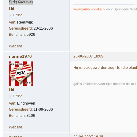
Lid
www.partycupcake.nl
voor Springerle Moul
Offline
Van:
Reeuwijk
Geregistreerd:
20-11-2006
Berichten:
5926
Website
rianne1970
28-06-2007 18:09
Hij is leuk geworden zeg!! En die plank
golf is knikkeren voor rijke mensen die te l
Lid
Offline
Van:
Eindhoven
Geregistreerd:
11-09-2006
Berichten:
8106
Website
alyssa
28-06-2007 18:25