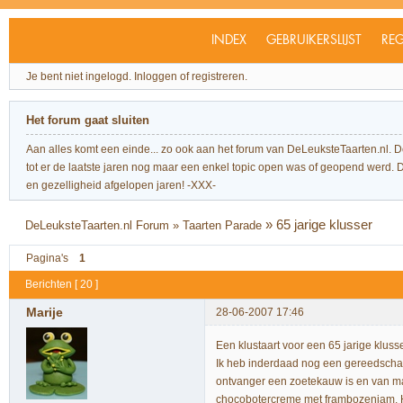
INDEX
GEBRUIKERSLIJST
REG
Je bent niet ingelogd.
Inloggen of registreren.
Het forum gaat sluiten
Aan alles komt een einde... zo ook aan het forum van DeLeuksteTaarten.nl. 
tot er de laatste jaren nog maar een enkel topic open was of geopend werd. Dit l
en gezelligheid afgelopen jaren! -XXX-
»
65 jarige klusser
DeLeuksteTaarten.nl Forum
»
Taarten Parade
Pagina's
1
Berichten [ 20 ]
Marije
28-06-2007 17:46
Een klustaart voor een 65 jarige kluss
Ik heb inderdaad nog een gereedschap
ontvanger een zoetekauw is en van mars
chocobotercreme met frambozenjam. Hi