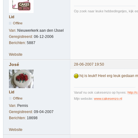
Op zoek naar leuke hebbedingetjes, kijk een
Lid
Offline
Van:
Nieuwerkerk aan den IJssel
Geregistreerd:
06-12-2006
Berichten:
5887
Website
José
28-06-2007 19:50
hij is leuk!! Heel erg leuk gedaan me
Lid
Vanaf nu ook cakesenzo op hyves:
http:/
Offline
Mijn website:
www.cakesenzo.nl
Van:
Pernis
Geregistreerd:
09-04-2007
Berichten:
18698
Website