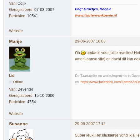
Van:
Odijk
Dag! Groetjes, Koenie
Geregistreerd:
07-03-2007
www.taartenvankoenie.nl
Berichten:
10541
Website
Marije
29-06-2007 16:03
Oh
bedankt voor jullie reacties! He
amerikaanse site) en dacht dit kan ook 
Lid
De Taartatelier en workshopruimte in Deven
Offline
en
https://www.facebook.com/ZoetenZoD
Van:
Deventer
Geregistreerd:
15-10-2006
Berichten:
4554
Website
Susanne
29-06-2007 17:12
Super leuk! Het klussertje vond ik al le