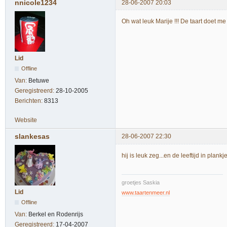
nnicole1234
28-06-2007 20:03
Oh wat leuk Marije !!! De taart doet
Lid
Offline
Van:
Betuwe
Geregistreerd:
28-10-2005
Berichten:
8313
Website
slankesas
28-06-2007 22:30
hij is leuk zeg...en de leeftijd in plank
groetjes Saskia
Lid
www.taartenmeer.nl
Offline
Van:
Berkel en Rodenrijs
Geregistreerd:
17-04-2007