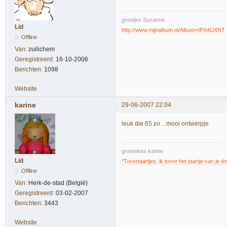
groetjes Susanne
Lid
http://www.mijnalbum.nl/Album=IPX4UXNT
Offline
Van:
zuilichem
Geregistreerd:
16-10-2006
Berichten:
1098
Website
karine
29-06-2007 22:04
leuk die 65 zo ...mooi ontwerpje
groetekes karine
Lid
*Tovertaartjes: ik tover het taartje van je 
Offline
Van:
Herk-de-stad (België)
Geregistreerd:
03-02-2007
Berichten:
3443
Website