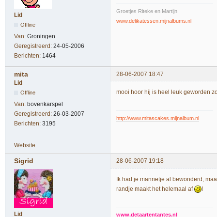
Groetjes Riteke en Martijn
Lid
www.delikatessen.mijnalbums.nl
Offline
Van:
Groningen
Geregistreerd:
24-05-2006
Berichten:
1464
mita
28-06-2007 18:47
Lid
mooi hoor hij is heel leuk geworden zo
Offline
Van:
bovenkarspel
Geregistreerd:
26-03-2007
http://www.mitascakes.mijnalbum.nl
Berichten:
3195
Website
Sigrid
28-06-2007 19:18
Ik had je mannetje al bewonderd, maar
randje maakt het helemaal af
!
Lid
www.detaartentantes.nl