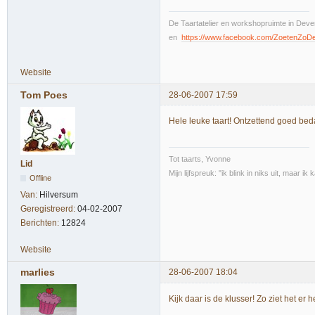
De Taartatelier en workshopruimte in Deven
en
https://www.facebook.com/ZoetenZoD
Website
Tom Poes
28-06-2007 17:59
Hele leuke taart! Ontzettend goed beda
Tot taarts, Yvonne
Lid
Mijn lijfspreuk: "ik blink in niks uit, maar i
Offline
Van:
Hilversum
Geregistreerd:
04-02-2007
Berichten:
12824
Website
marlies
28-06-2007 18:04
Kijk daar is de klusser! Zo ziet het er 