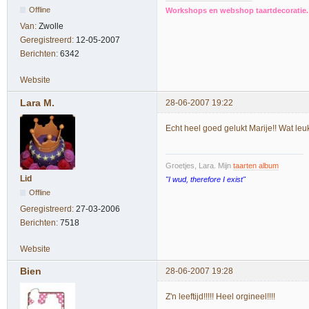
Offline
Workshops en webshop taartdecoratie. 
Van:
Zwolle
Geregistreerd:
12-05-2007
Berichten:
6342
Website
Lara M.
28-06-2007 19:22
Echt heel goed gelukt Marije!! Wat leuk
Groetjes, Lara. Mijn
taarten album
Lid
"I wud, therefore I exist"
Offline
Geregistreerd:
27-03-2006
Berichten:
7518
Website
Bien
28-06-2007 19:28
Z'n leeftijd!!!!! Heel orgineel!!!!