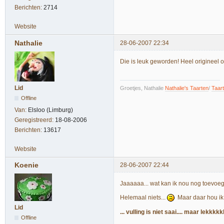
Berichten:
2714
Website
Nathalie
28-06-2007 22:34
Die is leuk geworden! Heel origineel om
Lid
Groetjes, Nathalie
Nathalie's Taarten
/
Taar
Offline
Van:
Elsloo (Limburg)
Geregistreerd:
18-08-2006
Berichten:
13617
Website
Koenie
28-06-2007 22:44
Jaaaaaa... wat kan ik nou nog toevoe
Helemaal niets...
Maar daar hou ik n
Lid
... vulling is niet saai.... maar lekkkkk
Offline