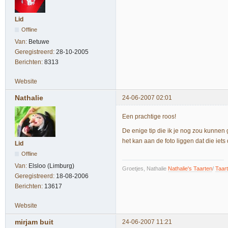
Lid
Offline
Van:
Betuwe
Geregistreerd:
28-10-2005
Berichten:
8313
Website
Nathalie
24-06-2007 02:01
Een prachtige roos!
De enige tip die ik je nog zou kunne
het kan aan de foto liggen dat die iets 
Lid
Offline
Van:
Elsloo (Limburg)
Groetjes, Nathalie
Nathalie's Taarten
/
Taar
Geregistreerd:
18-08-2006
Berichten:
13617
Website
mirjam buit
24-06-2007 11:21