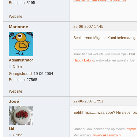
Berichten:
3195
Website
Marianne
22-06-2007 17:45
Schitterend Mirjam!! Komt helemaal go
Maar het zal wel iets van suiker zijn
- Bløf
Administrator
Happy Baking
, webwinkel en winkel in De
Offline
Geregistreerd:
19-06-2004
Berichten:
27565
Website
José
22-06-2007 17:51
Eehhh tips.......waarvoor? Hij ziet er pra
Lid
Vanaf nu ook cakesenzo op hyves:
http:/
Offline
Mijn website:
www.cakesenzo.nl