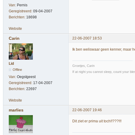
Van:
Pernis
Geregistreerd:
09-04-2007
Berichten:
18698
Website
Carin
22-06-2007 18:53
Ik ben weliswaar geen kenner, maar hoe d
Lid
Groetjes, Carin
Offline
If at night you cannot sleep, count your bl
Van:
Oegstgeest
Geregistreerd:
17-04-2007
Berichten:
22697
Website
marlies
22-06-2007 19:46
Dit ziet er prima uit toch!!???!!!