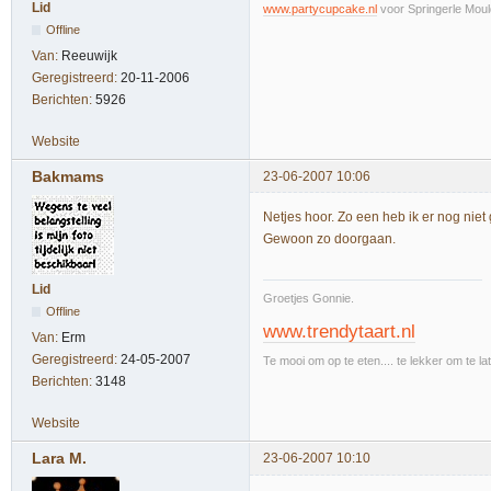
Lid
www.partycupcake.nl
voor Springerle Moul
Offline
Van:
Reeuwijk
Geregistreerd:
20-11-2006
Berichten:
5926
Website
Bakmams
23-06-2007 10:06
Netjes hoor. Zo een heb ik er nog niet
Gewoon zo doorgaan.
Lid
Groetjes Gonnie.
Offline
www.trendytaart.nl
Van:
Erm
Geregistreerd:
24-05-2007
Te mooi om op te eten.... te lekker om te la
Berichten:
3148
Website
Lara M.
23-06-2007 10:10