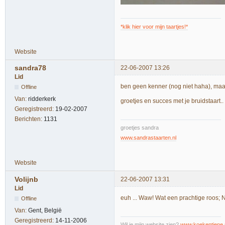
*klik hier voor mijn taartjes!*
Website
sandra78
22-06-2007 13:26
Lid
ben geen kenner (nog niet haha), maa
Offline
Van:
ridderkerk
groetjes en succes met je bruidstaart..
Geregistreerd:
19-02-2007
Berichten:
1131
groetjes sandra
www.sandrastaarten.nl
Website
Volijnb
22-06-2007 13:31
Lid
euh ... Waw! Wat een prachtige roos; N
Offline
Van:
Gent, België
Geregistreerd:
14-11-2006
Wil je mijn website zien?
www.koekentiene.