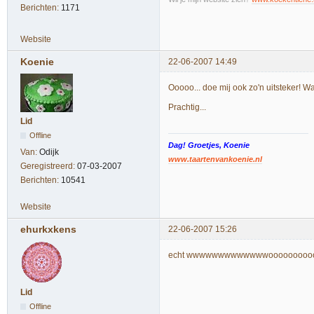
Berichten:
1171
Website
Koenie
22-06-2007 14:49
Ooooo... doe mij ook zo'n uitsteker! 
Prachtig...
Lid
Offline
Dag! Groetjes, Koenie
Van:
Odijk
www.taartenvankoenie.nl
Geregistreerd:
07-03-2007
Berichten:
10541
Website
ehurkxkens
22-06-2007 15:26
echt wwwwwwwwwwwwwooooooo
Lid
Offline