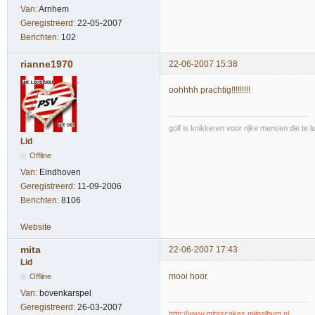
Van:
Arnhem
Geregistreerd:
22-05-2007
Berichten:
102
rianne1970
22-06-2007 15:38
oohhhh prachtig!!!!!!!!!
golf is knikkeren voor rijke mensen die te l
Lid
Offline
Van:
Eindhoven
Geregistreerd:
11-09-2006
Berichten:
8106
Website
mita
22-06-2007 17:43
Lid
mooi hoor.
Offline
Van:
bovenkarspel
Geregistreerd:
26-03-2007
http://www.mitascakes.mijnalbum.nl