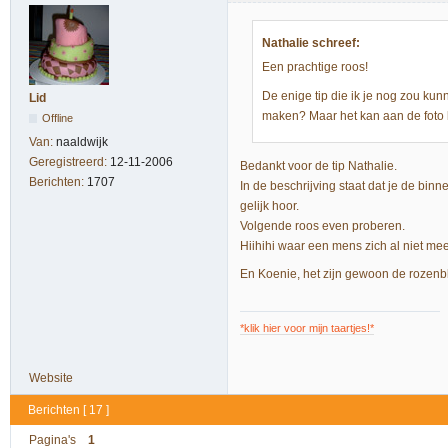
Nathalie schreef:
Een prachtige roos!
De enige tip die ik je nog zou k
Lid
maken? Maar het kan aan de foto li
Offline
Van:
naaldwijk
Geregistreerd:
12-11-2006
Bedankt voor de tip Nathalie.
Berichten:
1707
In de beschrijving staat dat je de binne
gelijk hoor.
Volgende roos even proberen.
Hiihihi waar een mens zich al niet me
En Koenie, het zijn gewoon de rozenbl
*klik hier voor mijn taartjes!*
Website
Berichten [ 17 ]
Pagina's
1