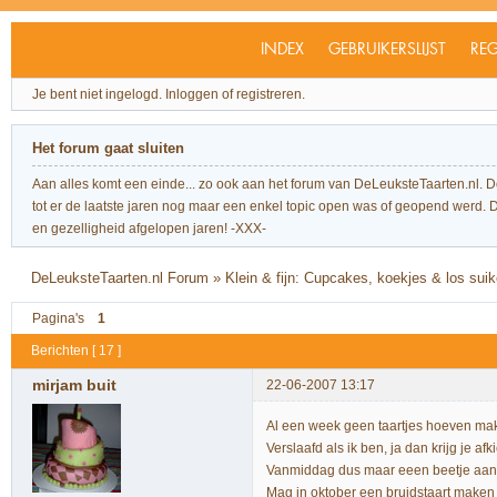
INDEX
GEBRUIKERSLIJST
REG
Je bent niet ingelogd.
Inloggen of registreren.
Het forum gaat sluiten
Aan alles komt een einde... zo ook aan het forum van DeLeuksteTaarten.nl. 
tot er de laatste jaren nog maar een enkel topic open was of geopend werd. Dit l
en gezelligheid afgelopen jaren! -XXX-
DeLeuksteTaarten.nl Forum
»
Klein & fijn: Cupcakes, koekjes & los sui
Pagina's
1
Berichten [ 17 ]
mirjam buit
22-06-2007 13:17
Al een week geen taartjes hoeven m
Verslaafd als ik ben, ja dan krijg je afk
Vanmiddag dus maar eeen beetje aan h
Mag in oktober een bruidstaart maken 