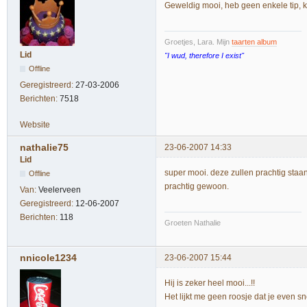
Geweldig mooi, heb geen enkele tip, kan
Groetjes, Lara. Mijn
taarten album
Lid
"I wud, therefore I exist"
Offline
Geregistreerd:
27-03-2006
Berichten:
7518
Website
nathalie75
23-06-2007 14:33
Lid
super mooi. deze zullen prachtig staan 
Offline
prachtig gewoon.
Van:
Veelerveen
Geregistreerd:
12-06-2007
Berichten:
118
Groeten Nathalie
nnicole1234
23-06-2007 15:44
Hij is zeker heel mooi...!!
Het lijkt me geen roosje dat je even sn