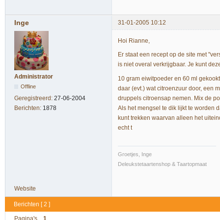
Inge
31-01-2005 10:12
Hoi Rianne,
Er staat een recept op de site met "ver
is niet overal verkrijgbaar. Je kunt d
Administrator
10 gram eiwitpoeder en 60 ml gekookt
Offline
daar (evt.) wat citroenzuur door, een m
druppels citroensap nemen. Mix de po
Geregistreerd:
27-06-2004
Als het mengsel te dik lijkt te worden
Berichten:
1878
kunt trekken waarvan alleen het uitei
echt t
Groetjes, Inge
Deleukstetaartenshop & Taartopmaat
Website
Berichten [ 2 ]
Pagina's
1