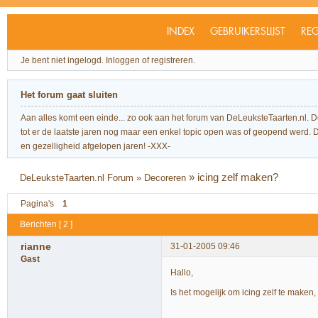
INDEX
GEBRUIKERSLIJST
REG
Je bent niet ingelogd.
Inloggen of registreren.
Het forum gaat sluiten
Aan alles komt een einde... zo ook aan het forum van DeLeuksteTaarten.nl. 
tot er de laatste jaren nog maar een enkel topic open was of geopend werd. Dit l
en gezelligheid afgelopen jaren! -XXX-
»
icing zelf maken?
DeLeuksteTaarten.nl Forum
»
Decoreren
Pagina's
1
Berichten [ 2 ]
rianne
31-01-2005 09:46
Gast
Hallo,
Is het mogelijk om icing zelf te maken