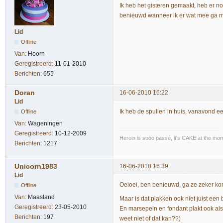
Ik heb het gisteren gemaakt, heb er n
benieuwd wanneer ik er wat mee ga ma
Lid
Offline
Van:
Hoorn
Geregistreerd:
11-01-2010
Berichten:
655
Doran
16-06-2010 16:22
Lid
Ik heb de spullen in huis, vanavond 
Offline
Van:
Wageningen
Geregistreerd:
10-12-2009
Heroin is sooo passé, it's CAKE at the mo
Berichten:
1217
Unicorn1983
16-06-2010 16:39
Lid
Oeioei, ben benieuwd, ga ze zeker 
Offline
Van:
Maasland
Maar is dat plakken ook niet juist een
Geregistreerd:
23-05-2010
En marsepein en fondant plakt ook als 
Berichten:
197
weet niet of dat kan??)