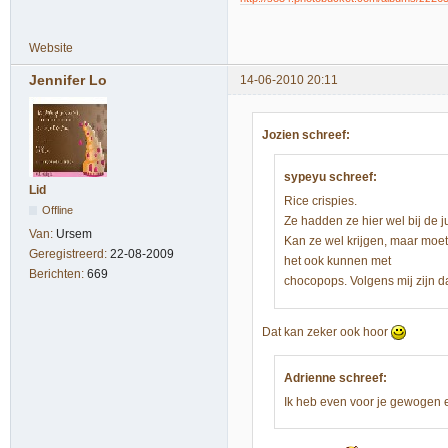
Website
Jennifer Lo
14-06-2010 20:11
Jozien schreef:
sypeyu schreef:
Lid
Rice crispies.
Offline
Ze hadden ze hier wel bij de j
Van:
Ursem
Kan ze wel krijgen, maar moet
Geregistreerd:
22-08-2009
het ook kunnen met
Berichten:
669
chocopops. Volgens mij zijn da
Dat kan zeker ook hoor
Adrienne schreef:
Ik heb even voor je gewogen e