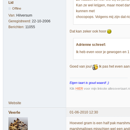
Lid
Kan ze wel krijgen, maar moet dan
Offline
kunnen met
Van:
Hilversum
chocopops. Volgens mij zijn dat ri
Geregistreerd:
22-10-2006
Berichten:
11055
Dat kan zeker ook hoor
Adrienne schreef:
Ik heb even voor je gewogen en 1 
Goed van jou!
Ik pas het even aan
Eigen taart is goud waard! ;)
Klik
HIER
voor mijn linksite allesovertaart.
Website
Veerle
01-06-2010 12:30
Hoeveel gram is een half pak marshmal
marshmallows misschien wel een ande