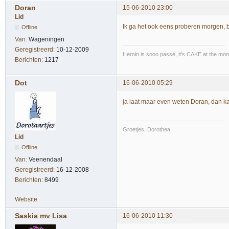
Doran
15-06-2010 23:00
Lid
Ik ga het ook eens proberen morgen,
Offline
Van:
Wageningen
Geregistreerd:
10-12-2009
Heroin is sooo passé, it's CAKE at the mo
Berichten:
1217
Dot
16-06-2010 05:29
ja laat maar even weten Doran, dan ka
Groetjes, Dorothea.
Lid
Offline
Van:
Veenendaal
Geregistreerd:
16-12-2008
Berichten:
8499
Website
Saskia mv Lisa
16-06-2010 11:30