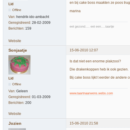
en bij cake boss maakten ze poos tru
Lid
Offline
marina
Van:
hendrik-ido-ambacht
Geregistreerd:
28-02-2009
eet gezond..... eet een.....taartje
Berichten:
159
Website
Sonjaatje
15-06-2010 12:07
Is dat niet een enorme plakzooi?
Die drakenkoppen heb ik ook gezien.
Bij cake boss lijkt t eerder de andere 
Lid
Offline
Van:
Geleen
www.taartnaarwens.webs.com
Geregistreerd:
01-03-2009
Berichten:
200
Website
Jozien
15-06-2010 21:58