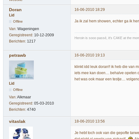
Doran
16-06-2010 18:29
Lid
Ja ik zal hem showen, echter ga ik he
Offline
Van:
Wageningen
Geregistreerd:
10-12-2009
Heroin is sooo passé, it's CAKE at the mo
Berichten:
1217
petrawb
16-06-2010 19:13
klinkt idd leuk doran!! ik heb die van 
iets mee kan doen.... behalve opeten
het was ook maar een testje.... volgen
Lid
Offline
Van:
Alkmaar
Geregistreerd:
05-03-2010
Berichten:
4740
vitaslak
18-06-2010 13:56
Je hebt toch ook van die gepofte tarw