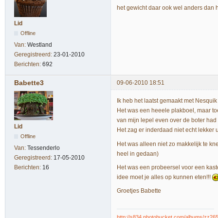
het gewicht daar ook wel anders dan h
Lid
Offline
Van:
Westland
Geregistreerd:
23-01-2010
Berichten:
692
Babette3
09-06-2010 18:51
Ik heb het laatst gemaakt met Nesquik
Het was een heeele plakboel, maar toe
van mijn lepel even over de boter had
Lid
Het zag er inderdaad niet echt lekker 
Offline
Het was alleen niet zo makkelijk te kn
Van:
Tessenderlo
heel in gedaan)
Geregistreerd:
17-05-2010
Het was een probeersel voor een kastel
Berichten:
16
idee moet je alles op kunnen eten!!!
Groetjes Babette
http://s834.photobucket.com/albums/zz265