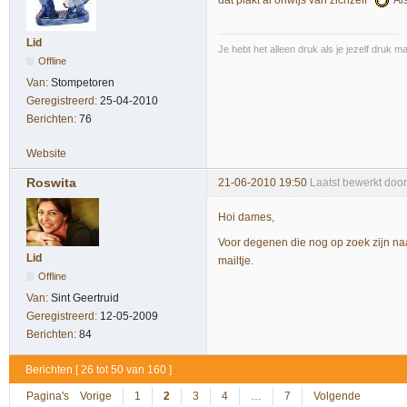
dat plakt al onwijs van zichzelf
Als
Lid
Je hebt het alleen druk als je jezelf druk ma
Offline
Van:
Stompetoren
Geregistreerd:
25-04-2010
Berichten:
76
Website
Roswita
21-06-2010 19:50
Laatst bewerkt doo
Hoi dames,
Voor degenen die nog op zoek zijn naar 
Lid
mailtje.
Offline
Van:
Sint Geertruid
Geregistreerd:
12-05-2009
Berichten:
84
Berichten [ 26 tot 50 van 160 ]
Pagina's
Vorige
1
2
3
4
…
7
Volgende