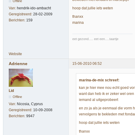
Offline
hoop dat jullie iets weten
Van:
hendrik-ido-ambacht
Geregistreerd:
28-02-2009
thanxx
Berichten:
159
marina
eet gezond..... eet een.....taartje
Website
Adrienne
15-06-2010 06:52
marina-de-mix schreef:
kan je hier mee nou echt goed v
Lid
want dan heb ik er zeker wel oren
Offline
iemand al uitgeprobeert
Van:
Nicosia, Cyprus
en zo ja als je eenmaal die vorm
Geregistreerd:
10-09-2008
vervolgens te bekleden met fondan
Berichten:
9947
hoop dat jullie iets weten
thanxx