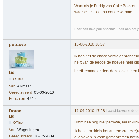
Want als je Buddy van Cake Boss er af 
waarschijnlijk dand oor de warmte..
Fear can hold you prisoner, Faith can set y
petrawb
16-06-2010 16:57
ik heb net de choco versie geprobeerd,
helft van de bedoelde hoeveelheid cris
heeft iemand anders deze ook al een 
Lid
Offline
Van:
Alkmaar
Geregistreerd:
05-03-2010
Berichten:
4740
Doran
16-06-2010 17:58
Laatst bewerkt doo
Lid
Hmm nee nog niet petrawb, maar klink
Offline
Van:
Wageningen
Ik heb inmiddels het andere c(eerste)
Geregistreerd:
10-12-2009
alles even in vorm gemaakt toen het n