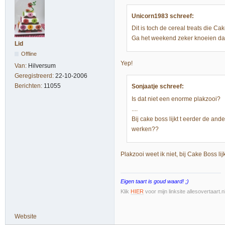
Unicorn1983 schreef:
Dit is toch de cereal treats die 
Ga het weekend zeker knoeien d
Lid
Offline
Yep!
Van:
Hilversum
Geregistreerd:
22-10-2006
Berichten:
11055
Sonjaatje schreef:
Is dat niet een enorme plakzooi?
....
Bij cake boss lijkt t eerder de and
werken??
Plakzooi weet ik niet, bij Cake Boss lij
Eigen taart is goud waard! ;)
Klik
HIER
voor mijn linksite allesovertaart.
Website