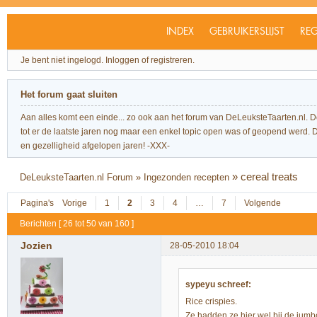
INDEX
GEBRUIKERSLIJST
REG
Je bent niet ingelogd.
Inloggen of registreren.
Het forum gaat sluiten
Aan alles komt een einde... zo ook aan het forum van DeLeuksteTaarten.nl. 
tot er de laatste jaren nog maar een enkel topic open was of geopend werd. Dit l
en gezelligheid afgelopen jaren! -XXX-
»
cereal treats
DeLeuksteTaarten.nl Forum
»
Ingezonden recepten
Pagina's
Vorige
1
2
3
4
…
7
Volgende
Berichten [ 26 tot 50 van 160 ]
Jozien
28-05-2010 18:04
sypeyu schreef:
Rice crispies.
Ze hadden ze hier wel bij de jumbo