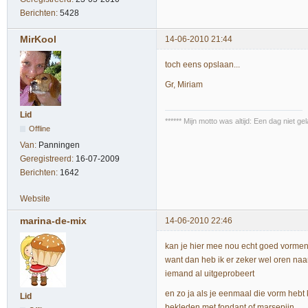
Berichten:
5428
MirKool
14-06-2010 21:44
toch eens opslaan...
Gr, Miriam
Lid
****** Mijn motto was altijd: Een dag niet 
Offline
Van:
Panningen
Geregistreerd:
16-07-2009
Berichten:
1642
Website
marina-de-mix
14-06-2010 22:46
kan je hier mee nou echt goed vorme
want dan heb ik er zeker wel oren naa
iemand al uitgeprobeert
en zo ja als je eenmaal die vorm heb
Lid
bekleden met fondant of marsepijn