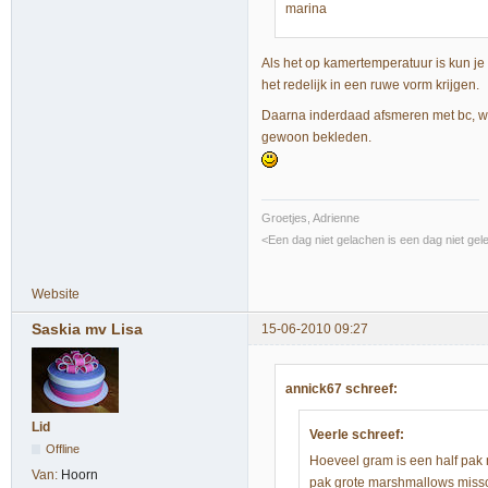
marina
Als het op kamertemperatuur is kun je 
het redelijk in een ruwe vorm krijgen.
Daarna inderdaad afsmeren met bc, wa
gewoon bekleden.
Groetjes, Adrienne
<Een dag niet gelachen is een dag niet gel
Website
Saskia mv Lisa
15-06-2010 09:27
annick67 schreef:
Lid
Veerle schreef:
Offline
Hoeveel gram is een half pak 
Van:
Hoorn
pak grote marshmallows miss