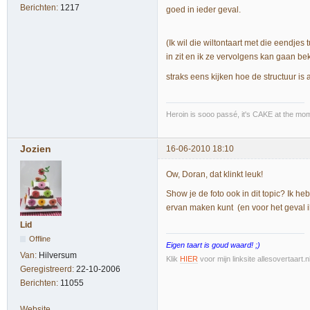
Berichten:
1217
goed in ieder geval.
(Ik wil die wiltontaart met die eendje
in zit en ik ze vervolgens kan gaan be
straks eens kijken hoe de structuur is a
Heroin is sooo passé, it's CAKE at the mo
Jozien
16-06-2010 18:10
Ow, Doran, dat klinkt leuk!
Show je de foto ook in dit topic? Ik he
ervan maken kunt (en voor het geval 
Lid
Offline
Eigen taart is goud waard! ;)
Van:
Hilversum
Klik
HIER
voor mijn linksite allesovertaart.
Geregistreerd:
22-10-2006
Berichten:
11055
Website