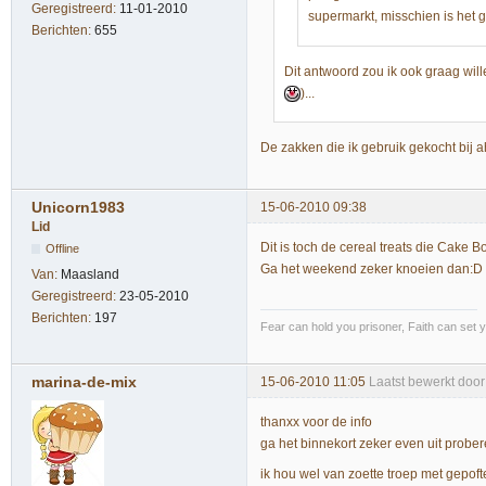
Geregistreerd:
11-01-2010
supermarkt, misschien is het 
Berichten:
655
Dit antwoord zou ik ook graag wil
)...
De zakken die ik gebruik gekocht bij ah 
Unicorn1983
15-06-2010 09:38
Lid
Dit is toch de cereal treats die Cake
Offline
Ga het weekend zeker knoeien dan:D
Van:
Maasland
Geregistreerd:
23-05-2010
Berichten:
197
Fear can hold you prisoner, Faith can set y
marina-de-mix
15-06-2010 11:05
Laatst bewerkt doo
thanxx voor de info
ga het binnekort zeker even uit probe
ik hou wel van zoette troep met gepofte