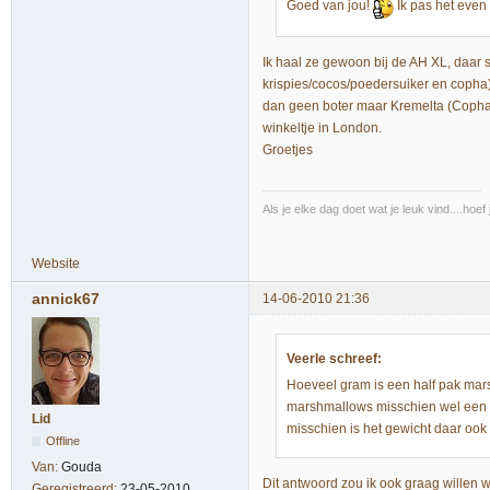
Goed van jou!
Ik pas het even
Ik haal ze gewoon bij de AH XL, daar s
krispies/cocos/poedersuiker en copha)m
dan geen boter maar Kremelta (Copha) o
winkeltje in London.
Groetjes
Als je elke dag doet wat je leuk vind....hoe
Website
annick67
14-06-2010 21:36
Veerle schreef:
Hoeveel gram is een half pak mars
marshmallows misschien wel een 
Lid
misschien is het gewicht daar ook
Offline
Van:
Gouda
Dit antwoord zou ik ook graag willen 
Geregistreerd:
23-05-2010