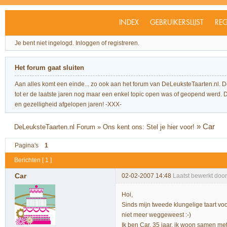
INDEX
GEBRUIKERSLIJST
REG
Je bent niet ingelogd.
Inloggen of registreren.
Het forum gaat sluiten
Aan alles komt een einde... zo ook aan het forum van DeLeuksteTaarten.nl. 
tot er de laatste jaren nog maar een enkel topic open was of geopend werd. Dit l
en gezelligheid afgelopen jaren! -XXX-
»
Car
DeLeuksteTaarten.nl Forum
»
Ons kent ons: Stel je hier voor!
Pagina's
1
Berichten [ 1 ]
Car
02-02-2007 14:48
Laatst bewerkt doo
Hoi,
Sinds mijn tweede klungelige taart vo
niet meer weggeweest :-)
Ik ben Car, 35 jaar, ik woon samen me