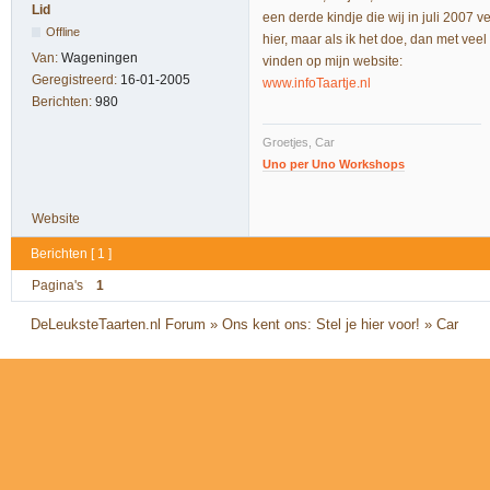
Lid
een derde kindje die wij in juli 2007 
Offline
hier, maar als ik het doe, dan met veel
Van:
Wageningen
vinden op mijn website:
Geregistreerd:
16-01-2005
www.infoTaartje.nl
Berichten:
980
Groetjes, Car
Uno per Uno Workshops
Website
Berichten [ 1 ]
Pagina's
1
DeLeuksteTaarten.nl Forum
»
Ons kent ons: Stel je hier voor!
»
Car