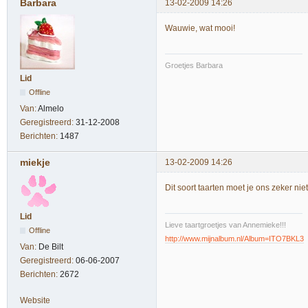
Barbara
13-02-2009 14:26
Wauwie, wat mooi!
Groetjes Barbara
Lid
Offline
Van:
Almelo
Geregistreerd:
31-12-2008
Berichten:
1487
miekje
13-02-2009 14:26
Dit soort taarten moet je ons zeker n
Lid
Lieve taartgroetjes van Annemieke!!!
Offline
http://www.mijnalbum.nl/Album=ITO7BKL3
Van:
De Bilt
Geregistreerd:
06-06-2007
Berichten:
2672
Website