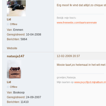
Erg mooi! Ik vind dat altijd zo chique 
Bekijk mijn foto's:
Lid
www.freewebs.com/taartvanrenate
Offline
Van:
Emmen
Geregistreerd:
10-04-2008
Berichten:
5864
Website
natasja147
12-02-2009 20:37
Mooie taart,zo helemaal in het wit met 
groetjes,Natasja.
Lid
Mijn taarten op
www.pvyc8jcd.mijnalbum.nl
Offline
Van:
Boskoop
Geregistreerd:
24-09-2007
Berichten:
11410