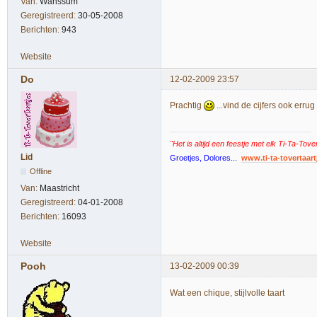
Van:
Wanssum
Geregistreerd:
30-05-2008
Berichten:
943
Website
Do
12-02-2009 23:57
Prachtig
...vind de cijfers ook errug
"Het is altijd een feestje met elk Ti-Ta-Tove
Lid
Groetjes, Dolores...
www.ti-ta-tovertaart
Offline
Van:
Maastricht
Geregistreerd:
04-01-2008
Berichten:
16093
Website
Pooh
13-02-2009 00:39
Wat een chique, stijlvolle taart