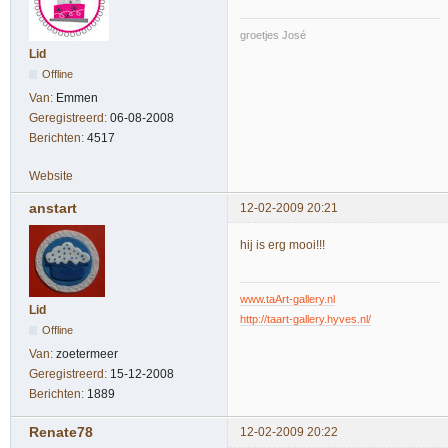
groetjes José
Lid
Offline
Van:
Emmen
Geregistreerd:
06-08-2008
Berichten:
4517
Website
anstart
12-02-2009 20:21
hij is erg mooi!!!
www.taArt-gallery.nl
Lid
http://taart-gallery.hyves.nl/
Offline
Van:
zoetermeer
Geregistreerd:
15-12-2008
Berichten:
1889
Renate78
12-02-2009 20:22