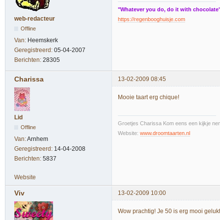
"Whatever you do, do it with chocolate
web-redacteur
https://regenbooghuisje.com
Offline
Van:
Heemskerk
Geregistreerd:
05-04-2007
Berichten:
28305
Charissa
13-02-2009 08:45
Mooie taart erg chique!
Lid
Groetjes Charissa Kom eens een kijkje nem
Offline
Website:
www.droomtaarten.nl
Van:
Arnhem
Geregistreerd:
14-04-2008
Berichten:
5837
Website
Viv
13-02-2009 10:00
Wow prachtig! Je 50 is erg mooi gelukt