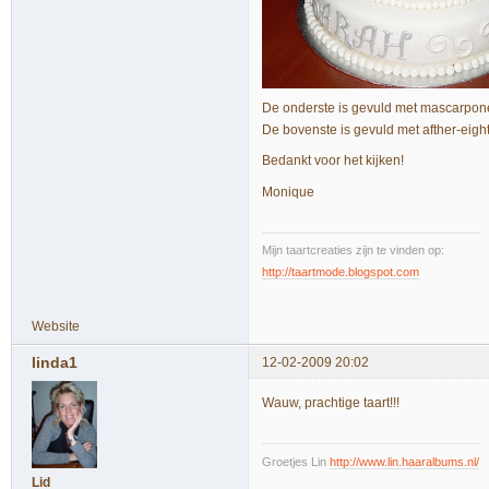
De onderste is gevuld met mascarpon
De bovenste is gevuld met afther-eig
Bedankt voor het kijken!
Monique
Mijn taartcreaties zijn te vinden op:
http://taartmode.blogspot.com
Website
linda1
12-02-2009 20:02
Wauw, prachtige taart!!!
Groetjes Lin
http://www.lin.haaralbums.nl/
Lid