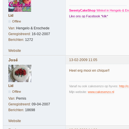
SweetyCakeShop
Winkel in Hengelo & Ens
Lid
Like ons op Facebook *klik*
Offline
Van:
Hengelo & Enschede
Geregistreerd:
16-02-2007
Berichten:
1272
Website
José
13-02-2009 11:05
Heel erg mooi en chique!!
Lid
Vanaf nu ook cakesenzo op hyves:
http:/
Offline
Mijn website:
www.cakesenzo.nl
Van:
Pernis
Geregistreerd:
09-04-2007
Berichten:
18698
Website