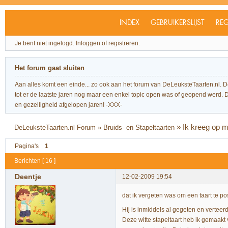
INDEX
GEBRUIKERSLIJST
REG
Je bent niet ingelogd.
Inloggen of registreren.
Het forum gaat sluiten
Aan alles komt een einde... zo ook aan het forum van DeLeuksteTaarten.nl. 
tot er de laatste jaren nog maar een enkel topic open was of geopend werd. Dit l
en gezelligheid afgelopen jaren! -XXX-
»
Ik kreeg op mi
DeLeuksteTaarten.nl Forum
»
Bruids- en Stapeltaarten
Pagina's
1
Berichten [ 16 ]
Deentje
12-02-2009 19:54
dat ik vergeten was om een taart te pos
Hij is inmiddels al gegeten en verteer
Deze witte stapeltaart heb ik gemaakt