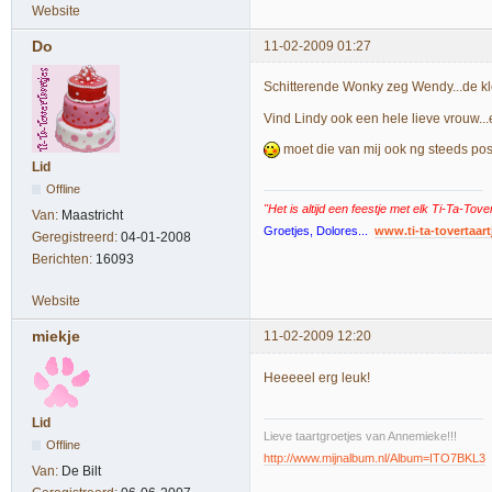
Website
Do
11-02-2009 01:27
Schitterende Wonky zeg Wendy...de kle
Vind Lindy ook een hele lieve vrouw...
moet die van mij ook ng steeds pos
Lid
Offline
"Het is altijd een feestje met elk Ti-Ta-Tove
Van:
Maastricht
Groetjes, Dolores...
www.ti-ta-tovertaart
Geregistreerd:
04-01-2008
Berichten:
16093
Website
miekje
11-02-2009 12:20
Heeeeel erg leuk!
Lid
Lieve taartgroetjes van Annemieke!!!
Offline
http://www.mijnalbum.nl/Album=ITO7BKL3
Van:
De Bilt