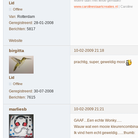
Iedere taart met liefde gemaakt!
Lid
www.carolinestaartcreaties.nl
| Caroline
Offline
Van:
Rotterdam
Geregistreerd:
28-01-2008
Berichten:
5817
Website
birgitta
10-02-2009 21:18
prachtig, super, geweldig mooi
Lid
Offline
Geregistreerd:
30-07-2008
Berichten:
7615
marliesb
10-02-2009 21:21
GAAF....Een echte Wonky......
Wauw wat een mooie kleurencombinatie..
Ik vind hem echt geweldig......:thumb: