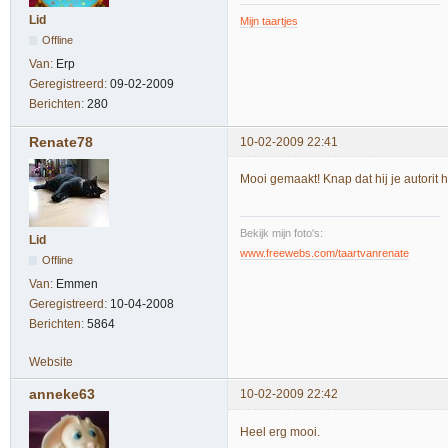
Lid
Mijn taartjes
Offline
Van:
Erp
Geregistreerd:
09-02-2009
Berichten:
280
Renate78
10-02-2009 22:41
Mooi gemaakt! Knap dat hij je autorit 
Bekijk mijn foto's:
Lid
www.freewebs.com/taartvanrenate
Offline
Van:
Emmen
Geregistreerd:
10-04-2008
Berichten:
5864
Website
anneke63
10-02-2009 22:42
Heel erg mooi.