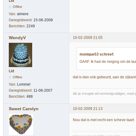
Lid
Offline
Van:
almere
Geregistreerd:
15-06-2008
Berichten:
2249
WendyV
10-02-2009 21:05
monique53 schreef:
GAAF. Ik had de neiging om de taa
Lid
dat is dan ook gebeurd, aan de zijkan
Offline
Van:
Lommel
Geregistreerd:
11-08-2007
Als je vreugde wil vermenigvuldigen, moet 
Berichten:
488
Sweet Carolyn
10-02-2009 21:13
Nou dat is met recht een scheve taart. 