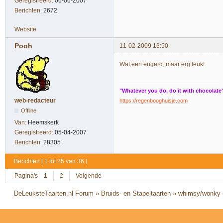
Geregistreerd:
06-06-2007
Berichten:
2672
Website
Pooh
11-02-2009 13:50
Wat een engerd, maar erg leuk!
"Whatever you do, do it with chocolate
web-redacteur
https://regenbooghuisje.com
Offline
Van:
Heemskerk
Geregistreerd:
05-04-2007
Berichten:
28305
Berichten [ 1 tot 25 van 36 ]
Pagina's
1
2
Volgende
DeLeuksteTaarten.nl Forum
»
Bruids- en Stapeltaarten
»
whimsy/wonky 