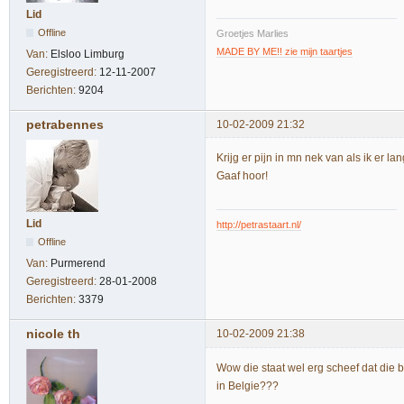
Lid
Offline
Groetjes Marlies
MADE BY ME!! zie mijn taartjes
Van:
Elsloo Limburg
Geregistreerd:
12-11-2007
Berichten:
9204
petrabennes
10-02-2009 21:32
Krijg er pijn in mn nek van als ik er la
Gaaf hoor!
Lid
http://petrastaart.nl/
Offline
Van:
Purmerend
Geregistreerd:
28-01-2008
Berichten:
3379
nicole th
10-02-2009 21:38
Wow die staat wel erg scheef dat die bli
in Belgie???