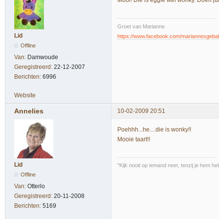
Mooi! Die is eggie wel wonky. Doen jul
Groet van Marianne
Lid
https://www.facebook.com/mariannesgeba
Offline
Van:
Damwoude
Geregistreerd:
22-12-2007
Berichten:
6996
Website
Annelies
10-02-2009 20:51
Poehhh...he....die is wonky!!
Mooie taart!!
Lid
"Kijk nooit op iemand neer, tenzij je hem he
Offline
Van:
Otterlo
Geregistreerd:
20-11-2008
Berichten:
5169