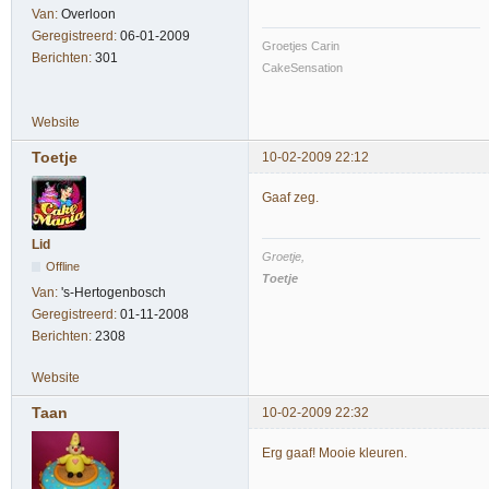
Van:
Overloon
Geregistreerd:
06-01-2009
Groetjes Carin
Berichten:
301
CakeSensation
Website
Toetje
10-02-2009 22:12
Gaaf zeg.
Lid
Groetje,
Offline
Toetje
Van:
's-Hertogenbosch
Geregistreerd:
01-11-2008
Berichten:
2308
Website
Taan
10-02-2009 22:32
Erg gaaf! Mooie kleuren.