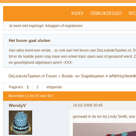
INDEX
GEBRUIKERSLIJST
REG
Je bent niet ingelogd.
Inloggen of registreren.
Het forum gaat sluiten
Aan alles komt een einde... zo ook aan het forum van DeLeuksteTaarten.nl. 
tot er de laatste jaren nog maar een enkel topic open was of geopend werd. Dit l
en gezelligheid afgelopen jaren! -XXX-
»
whimsy/wonk
DeLeuksteTaarten.nl Forum
»
Bruids- en Stapeltaarten
Pagina's
1
2
Volgende
Berichten [ 1 tot 25 van 36 ]
WendyV
10-02-2009 20:45
gemaakt in de les bij Lindy Smith, wat 