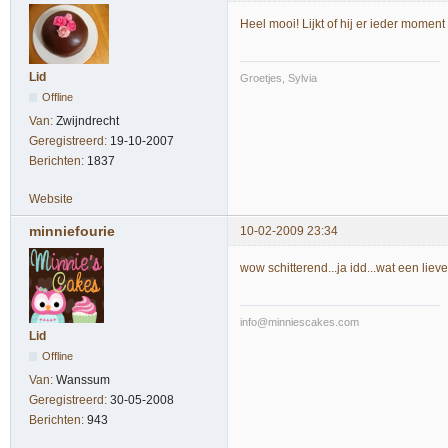
Heel mooi! Lijkt of hij er ieder moment
Lid
Groetjes, Sylvia
Offline
Van:
Zwijndrecht
Geregistreerd:
19-10-2007
Berichten:
1837
Website
minniefourie
10-02-2009 23:34
wow schitterend...ja idd...wat een lie
info@minniescakes.com
Lid
Offline
Van:
Wanssum
Geregistreerd:
30-05-2008
Berichten:
943