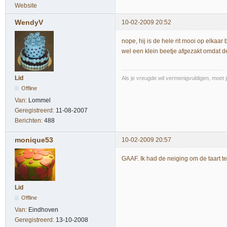
Website
WendyV
10-02-2009 20:52
nope, hij is de hele rit mooi op elkaar
wel een klein beetje afgezakt omdat de
Lid
Als je vreugde wil vermenigvuldigen, moet 
Offline
Van:
Lommel
Geregistreerd:
11-08-2007
Berichten:
488
monique53
10-02-2009 20:57
GAAF. Ik had de neiging om de taart t
Lid
Offline
Van:
Eindhoven
Geregistreerd:
13-10-2008