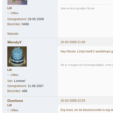
Lid
Vele en lieve groetjes Nicole
Offline
Geregistreerd:
29-05-2008
Berichten:
9486
Website
WendyV
10-02-2009 21:40
Hey Nicole, Lindy heeft 2 workshops 
Als je vreugde wil vermenigvuldigen, moet 
Lid
Offline
Van:
Lommel
Geregistreerd:
11-08-2007
Berichten:
488
Overloon
10-02-2009 22:03
Lid
Erg mooi, en de kleurencombi is erg l
Offline