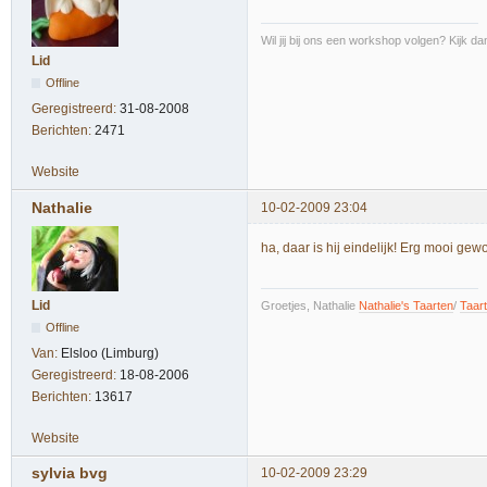
Wil jij bij ons een workshop volgen? Kijk d
Lid
Offline
Geregistreerd:
31-08-2008
Berichten:
2471
Website
Nathalie
10-02-2009 23:04
ha, daar is hij eindelijk! Erg mooi gew
Lid
Groetjes, Nathalie
Nathalie's Taarten
/
Taar
Offline
Van:
Elsloo (Limburg)
Geregistreerd:
18-08-2006
Berichten:
13617
Website
sylvia bvg
10-02-2009 23:29