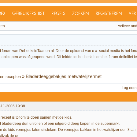
DEX
GEBRUIKERSLIJST
REGELS
ZOEKEN
REGISTREREN
VER
ren.
Actieve on
et forum van DeLeuksteTaarten.nl. Door de opkomst van o.a. social media is het 
topic open was of geopend werd. Dit leidde tot het besluit om het forum definitief te 
»
Bladerdeeggebakjes metwafelijzermet
en recepten
Log eers
-11-2006 19:38
t recept is tof om te doen samen met de kids.
t bladerdeeg dun uitrollen of een uitgerold deeg kopen in de supermarkt.
n de kids vormpjes laten uitsteken. De vormpjes bakken in het wafelijzer een 3 tal
uitzak de cr