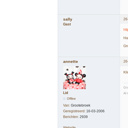
sally
26
Gast
ht
Hal
Gr
annette
26
Kli
Gro
Lid
Al 
Offline
Van:
Grootebroek
Geregistreerd:
16-03-2006
Berichten:
2939
Website