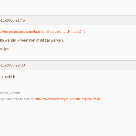
-11-2006 21:45
tp://be.msnusers.com/taarten/shoebox. … ;PhotoID=9
lo wendy ik weet niet of dit zal werken.
oetjes
-11-2006 22:00
nkt echt h
etjes, Annette
mijn foto's zijn te zien op
http://www.felicitaartjes-annette.mijnalbum.nl/