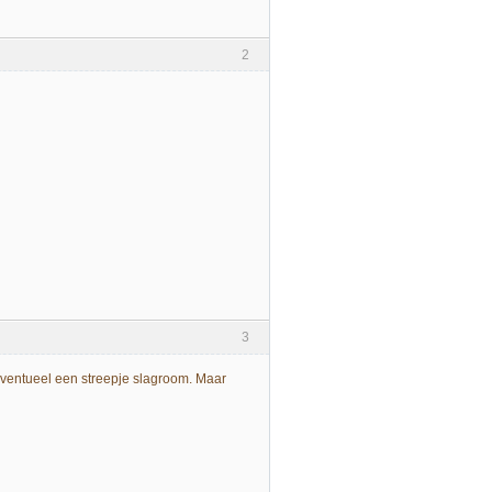
2
3
eventueel een streepje slagroom. Maar