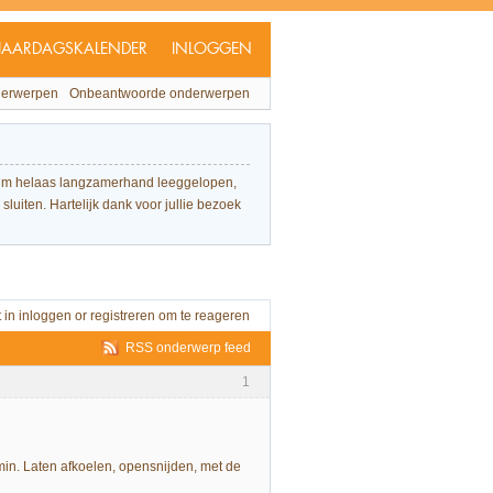
JAARDAGSKALENDER
INLOGGEN
derwerpen
Onbeantwoorde onderwerpen
forum helaas langzamerhand leeggelopen,
sluiten. Hartelijk dank voor jullie bezoek
t in
inloggen
or
registreren
om te reageren
RSS onderwerp feed
1
 min. Laten afkoelen, opensnijden, met de