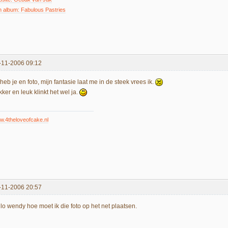
n album: Fabulous Pastries
-11-2006 09:12
 heb je en foto, mijn fantasie laat me in de steek vrees ik.
ker en leuk klinkt het wel ja.
.4theloveofcake.nl
-11-2006 20:57
llo wendy hoe moet ik die foto op het net plaatsen.