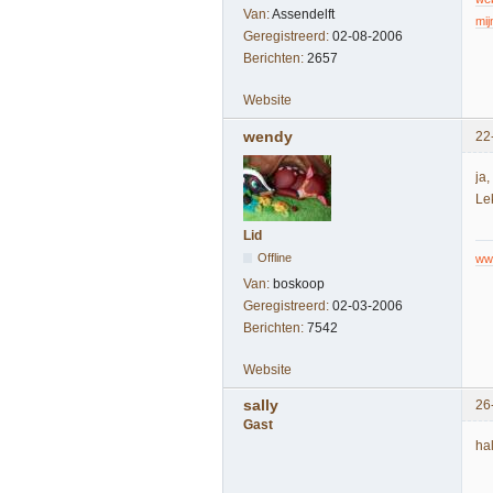
Van:
Assendelft
mij
Geregistreerd:
02-08-2006
Berichten:
2657
Website
wendy
22
ja,
Lek
Lid
Offline
www
Van:
boskoop
Geregistreerd:
02-03-2006
Berichten:
7542
Website
sally
26
Gast
ha