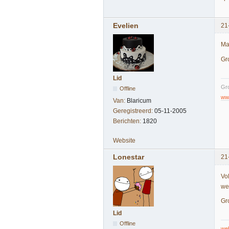
Evelien
21
Mag
Gr
Lid
Gro
Offline
www
Van:
Blaricum
Geregistreerd:
05-11-2005
Berichten:
1820
Website
Lonestar
21
Vo
we
Gr
Lid
Offline
we