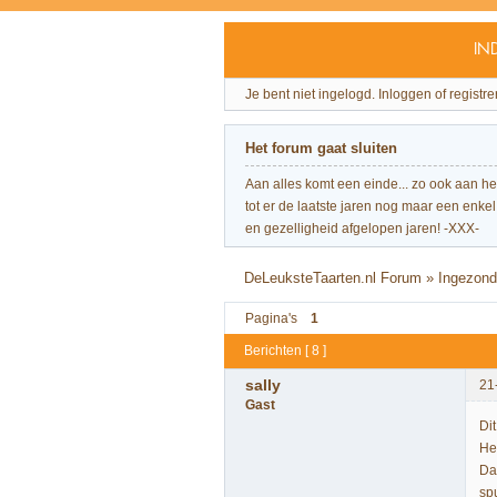
IN
Je bent niet ingelogd.
Inloggen of registre
Het forum gaat sluiten
Aan alles komt een einde... zo ook aan h
tot er de laatste jaren nog maar een enkel 
en gezelligheid afgelopen jaren! -XXX-
DeLeuksteTaarten.nl Forum
»
Ingezond
Pagina's
1
Berichten [ 8 ]
sally
21
Gast
Di
He
Da
sp