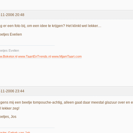
-11-2006 20:48
 er een foto bij, om een idee te krijgen? Het klinkt wel lekker....
oetjes Evelien
etjes Evelien
.Boketor.nl
www.TaartEnTrends.nl
www.MjamTaart.com
-11-2006 23:44
lgens mij een beetje tompouche-achtig, alleen gaat daar meestal glazuur over en 
l lekker zeg!
oetjes, Jos
bsite: Gebak van Jak