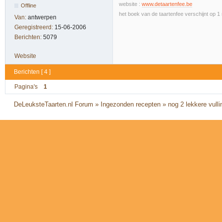
website :
www.detaartenfee.be
Offline
het boek van de taartenfee verschijnt op 
Van:
antwerpen
Geregistreerd:
15-06-2006
Berichten:
5079
Website
Berichten [ 4 ]
Pagina's
1
DeLeuksteTaarten.nl Forum
»
Ingezonden recepten
»
nog 2 lekkere vull