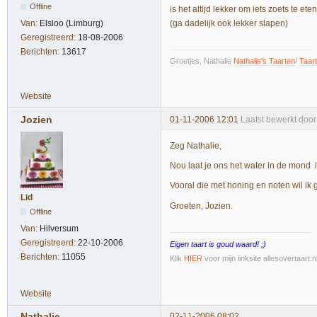
Offline
is het altijd lekker om iets zoets te ete
(ga dadelijk ook lekker slapen)
Van:
Elsloo (Limburg)
Geregistreerd:
18-08-2006
Berichten:
13617
Groetjes, Nathalie
Nathalie's Taarten
/
Taar
Website
Jozien
01-11-2006 12:01
Laatst bewerkt door
Zeg Nathalie,
Nou laat je ons het water in de mon
Vooral die met honing en noten wil ik
Lid
Groeten, Jozien.
Offline
Van:
Hilversum
Geregistreerd:
22-10-2006
Eigen taart is goud waard! ;)
Berichten:
11055
Klik
HIER
voor mijn linksite allesovertaart.
Website
Nathalie
02-11-2006 08:02