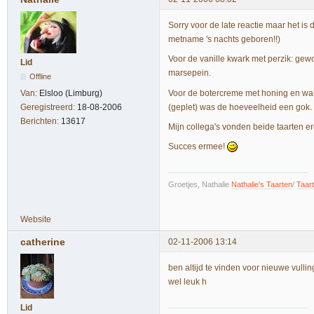
Sorry voor de late reactie maar het i
metname 's nachts geboren!!)
Voor de vanille kwark met perzik: gew
Lid
marsepein.
Offline
Voor de botercreme met honing en wa
Van:
Elsloo (Limburg)
(geplet) was de hoeveelheid een gok.
Geregistreerd:
18-08-2006
Berichten:
13617
Mijn collega's vonden beide taarten er
Succes ermee!
Groetjes, Nathalie
Nathalie's Taarten
/
Taar
Website
catherine
02-11-2006 13:14
ben altijd te vinden voor nieuwe vullin
wel leuk h
Lid