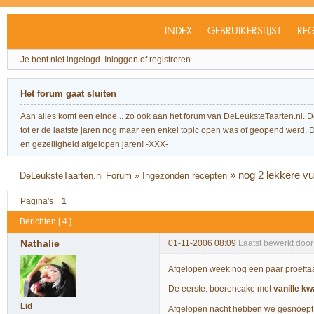
INDEX
GEBRUIKERSLIJST
REG
Je bent niet ingelogd.
Inloggen of registreren.
Het forum gaat sluiten
Aan alles komt een einde... zo ook aan het forum van DeLeuksteTaarten.nl. 
tot er de laatste jaren nog maar een enkel topic open was of geopend werd. Dit l
en gezelligheid afgelopen jaren! -XXX-
»
nog 2 lekkere vu
DeLeuksteTaarten.nl Forum
»
Ingezonden recepten
Pagina's
1
Berichten [ 4 ]
Nathalie
01-11-2006 08:09
Laatst bewerkt door
Afgelopen week nog een paar proeftaa
De eerste: boerencake met
vanille kw
Lid
Afgelopen nacht hebben we gesnoept 