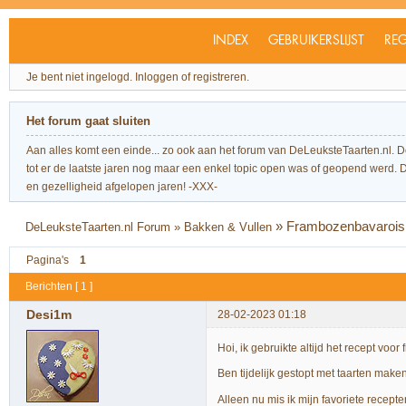
INDEX
GEBRUIKERSLIJST
REG
Je bent niet ingelogd.
Inloggen of registreren.
Het forum gaat sluiten
Aan alles komt een einde... zo ook aan het forum van DeLeuksteTaarten.nl. 
tot er de laatste jaren nog maar een enkel topic open was of geopend werd. Dit l
en gezelligheid afgelopen jaren! -XXX-
»
Frambozenbavarois
DeLeuksteTaarten.nl Forum
»
Bakken & Vullen
Pagina's
1
Berichten [ 1 ]
Desi1m
28-02-2023 01:18
Hoi, ik gebruikte altijd het recept vo
Ben tijdelijk gestopt met taarten mak
Alleen nu mis ik mijn favoriete recepte