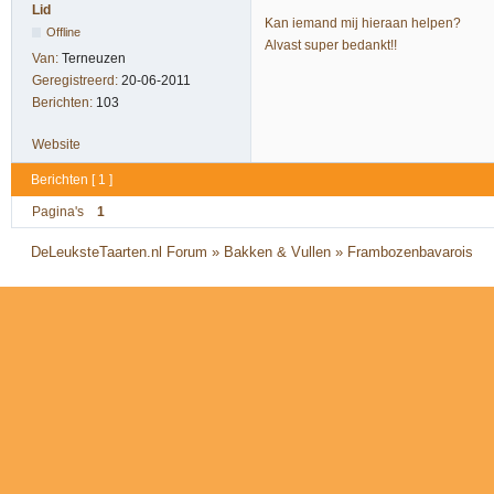
Lid
Kan iemand mij hieraan helpen?
Offline
Alvast super bedankt!!
Van:
Terneuzen
Geregistreerd:
20-06-2011
Berichten:
103
Website
Berichten [ 1 ]
Pagina's
1
DeLeuksteTaarten.nl Forum
»
Bakken & Vullen
»
Frambozenbavarois