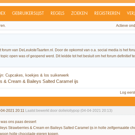
DEX
GEBRUIKERSLIJST
REGELS
ZOEKEN
REGISTREREN
VER
ren.
Actieve on
et forum van DeLeuksteTaarten.nl. Door de opkomst van o.a. social media is het 
topic open was of geopend werd. Dit leidde tot het besluit om het forum definitief te 
fijn: Cupcakes, koekjes & los suikerwerk
es & Cream & Baileys Salted Caramel ijs
Log eers
-04-2021 20:11
Laatst bewerkt door dollelollypop (04-04-2021 20:13)
t was ons paas dessert
ileys Strawberries & Cream en Baileys Salted Caramel ijs in holle zelfgemaakte cho
woon holle chocolade eieren kopen.