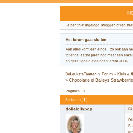
IN
Je bent niet ingelogd.
Inloggen of registre
Het forum gaat sluiten
Aan alles komt een einde... zo ook aan h
tot er de laatste jaren nog maar een enkel 
en gezelligheid afgelopen jaren! -XXX-
DeLeuksteTaarten.nl Forum
»
Klein & 
»
Chocolade ei Baileys Strawberri
Pagina's
1
Berichten [ 1 ]
dollelollypop
04
Di
Ba
ge