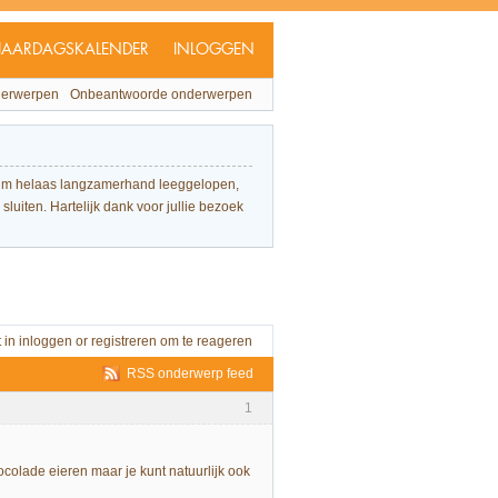
JAARDAGSKALENDER
INLOGGEN
derwerpen
Onbeantwoorde onderwerpen
forum helaas langzamerhand leeggelopen,
sluiten. Hartelijk dank voor jullie bezoek
t in
inloggen
or
registreren
om te reageren
RSS onderwerp feed
1
colade eieren maar je kunt natuurlijk ook