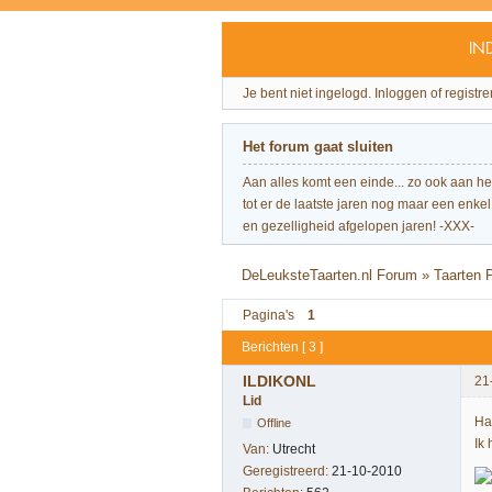
IN
Je bent niet ingelogd.
Inloggen of registre
Het forum gaat sluiten
Aan alles komt een einde... zo ook aan h
tot er de laatste jaren nog maar een enkel 
en gezelligheid afgelopen jaren! -XXX-
DeLeuksteTaarten.nl Forum
»
Taarten 
Pagina's
1
Berichten [ 3 ]
ILDIKONL
21
Lid
Ha
Offline
Ik 
Van:
Utrecht
Geregistreerd:
21-10-2010