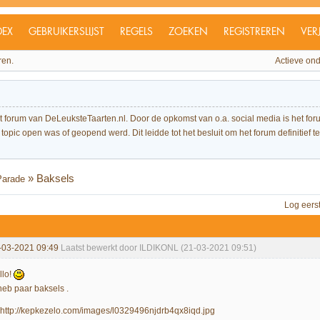
DEX
GEBRUIKERSLIJST
REGELS
ZOEKEN
REGISTREREN
VER
ren.
Actieve on
et forum van DeLeuksteTaarten.nl. Door de opkomst van o.a. social media is het 
topic open was of geopend werd. Dit leidde tot het besluit om het forum definitief te 
»
Baksels
Parade
Log eers
-03-2021 09:49
Laatst bewerkt door ILDIKONL (21-03-2021 09:51)
llo!
heb paar baksels .