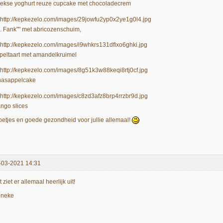
iekse yoghurt reuze cupcake met chocoladecrem
. Fank"" met abricozenschuim,
peltaart met amandelkruimel
nasappelcake
ngo slices
oetjes en goede gezondheid voor jullie allemaal!
-03-2021 14:31
 ziet er allemaal heerlijk uit!
eneke