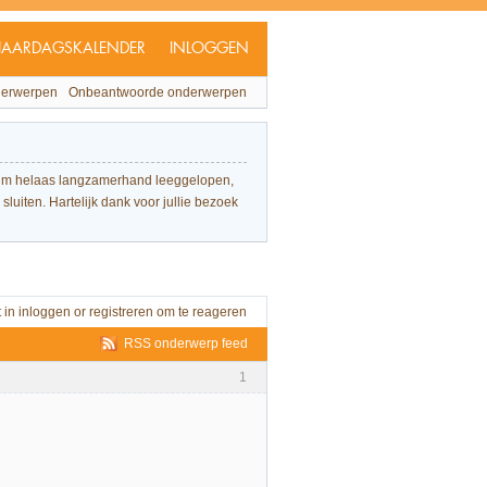
JAARDAGSKALENDER
INLOGGEN
derwerpen
Onbeantwoorde onderwerpen
forum helaas langzamerhand leeggelopen,
sluiten. Hartelijk dank voor jullie bezoek
t in
inloggen
or
registreren
om te reageren
RSS onderwerp feed
1