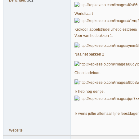
Berichten:
562
Worteltaart
Krokodil appelstrudel /met giestdeeg/
Voor van het bakken 1.
Naa het bakken 2
Chocoladetaart
Ik heb nog eentje.
Ik wens jullie allemaal fijne feestda
Website