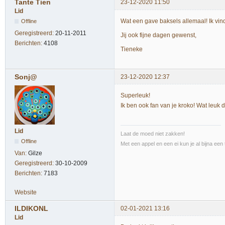
Tante Tien
23-12-2020 11:50
Lid
Wat een gave baksels allemaal! Ik vind
Offline
Geregistreerd:
20-11-2011
Jij ook fijne dagen gewenst,
Berichten:
4108
Tieneke
Sonj@
23-12-2020 12:37
Superleuk!
Ik ben ook fan van je kroko! Wat leuk 
Lid
Laat de moed niet zakken!
Offline
Met een appel en een ei kun je al bijna een 
Van:
Gilze
Geregistreerd:
30-10-2009
Berichten:
7183
Website
ILDIKONL
02-01-2021 13:16
Lid