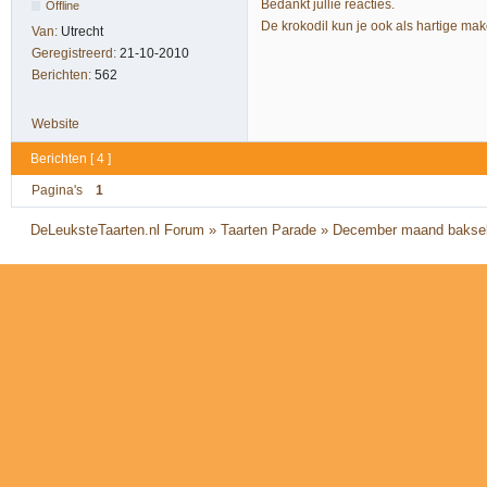
Bedankt jullie reacties.
Offline
De krokodil kun je ook als hartige ma
Van:
Utrecht
Geregistreerd:
21-10-2010
Berichten:
562
Website
Berichten [ 4 ]
Pagina's
1
DeLeuksteTaarten.nl Forum
»
Taarten Parade
»
December maand bakse