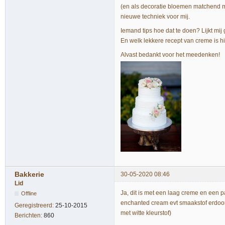
(en als decoratie bloemen matchend me
nieuwe techniek voor mij.
Iemand tips hoe dat te doen? Lijkt mi
En welk lekkere recept van creme is hie
Alvast bedankt voor het meedenken!
Bakkerie
30-05-2020 08:46
Lid
Ja, dit is met een laag creme en een p
Offline
enchanted cream evt smaakstof erdoor. 
Geregistreerd:
25-10-2015
met witte kleurstof)
Berichten:
860