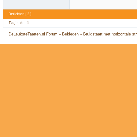
Berichten [ 2 ]
Pagina's
1
DeLeuksteTaarten.nl Forum
»
Bekleden
»
Bruidstaart met horizontale s