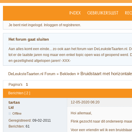
INDEX
GEBRUIKERSLIJST
REG
Je bent niet ingelogd.
Inloggen of registreren.
Het forum gaat sluiten
Aan alles komt een einde... zo ook aan het forum van DeLeuksteTaarten.nl. 
tot er de laatste jaren nog maar een enkel topic open was of geopend werd. Dit l
en gezelligheid afgelopen jaren! -XXX-
»
Bruidstaart met horizontal
DeLeuksteTaarten.nl Forum
»
Bekleden
Pagina's
1
Berichten [ 2 ]
tartas
12-05-2020 06:20
Lid
Hoi allemaal,
Offline
Geregistreerd:
09-02-2011
Flink gezocht naar dit onderwerp maa
Berichten:
61
Voor een vriendin wil ik een bruidsta