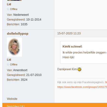
Lid
Offline
Van:
Nederweert
Geregistreerd:
10-11-2014
Berichten:
1035
dollelollypop
15-07-2020 11:23
KimN schreef:
Ik wilde precies hetzelfde zeggen
Heer-lijk!
Lid
Offline
Dankjewel Kim
Van:
Amersfoort
Geregistreerd:
21-07-2010
Berichten:
3524
Kijk ook eens op mijn Facebookpagina's:
h
https://www.facebook.com/groups/143117
Website
Berichten [ 9 ]