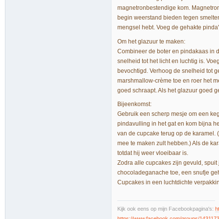
magnetronbestendige kom. Magnetron 
begin weerstand bieden tegen smelten
mengsel hebt. Voeg de gehakte pinda's
Om het glazuur te maken:
Combineer de boter en pindakaas in 
snelheid tot het licht en luchtig is. V
bevochtigd. Verhoog de snelheid tot ge
marshmallow-crème toe en roer het me
goed schraapt. Als het glazuur goed ge
Bijeenkomst:
Gebruik een scherp mesje om een kege
pindavulling in het gat en kom bijna 
van de cupcake terug op de karamel. (
mee te maken zult hebben.) Als de ka
totdat hij weer vloeibaar is.
Zodra alle cupcakes zijn gevuld, spuit
chocoladeganache toe, een snufje geh
Cupcakes in een luchtdichte verpakki
Kijk ook eens op mijn Facebookpagina's:
h
https://www.facebook.com/groups/143117