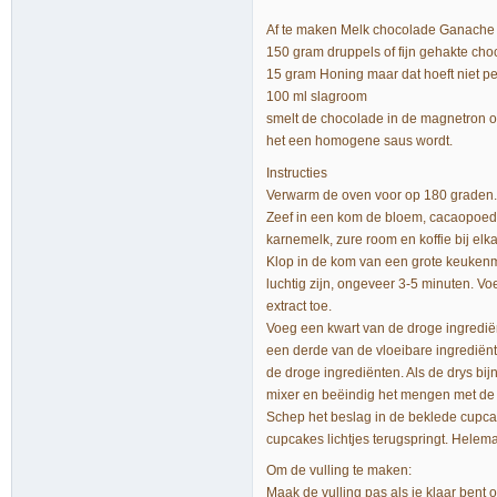
Af te maken Melk chocolade Ganache
150 gram druppels of fijn gehakte ch
15 gram Honing maar dat hoeft niet p
100 ml slagroom
smelt de chocolade in de magnetron of
het een homogene saus wordt.
Instructies
Verwarm de oven voor op 180 graden.
Zeef in een kom de bloem, cacaopoeder
karnemelk, zure room en koffie bij elka
Klop in de kom van een grote keukenmi
luchtig zijn, ongeveer 3-5 minuten. V
extract toe.
Voeg een kwart van de droge ingrediën
een derde van de vloeibare ingrediënt
de droge ingrediënten. Als de drys bi
mixer en beëindig het mengen met de
Schep het beslag in de beklede cupca
cupcakes lichtjes terugspringt. Helema
Om de vulling te maken:
Maak de vulling pas als je klaar bent