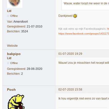
Wauw, water loopt me weer in de
Lid
Dankjewel
Offline
Van:
Amersfoort
Geregistreerd:
21-07-2010
Kijk ook eens op mijn Facebookpagina's:
h
Berichten:
3524
https://www.facebook.com/groups/143117
Website
bakpipo
01-07-2020 19:29
Lid
Wauw! zou je misschien het recept wil
Offline
Geregistreerd:
28-06-2020
Berichten:
2
Pooh
02-07-2020 15:58
Ik hou eigenlijk niet eens zo van taart