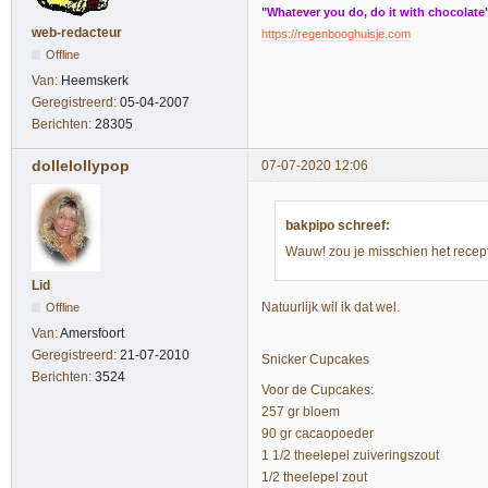
"Whatever you do, do it with chocolate
web-redacteur
https://regenbooghuisje.com
Offline
Van:
Heemskerk
Geregistreerd:
05-04-2007
Berichten:
28305
dollelollypop
07-07-2020 12:06
bakpipo schreef:
Wauw! zou je misschien het recept
Lid
Natuurlijk wil ik dat wel.
Offline
Van:
Amersfoort
Geregistreerd:
21-07-2010
Snicker Cupcakes
Berichten:
3524
Voor de Cupcakes:
257 gr bloem
90 gr cacaopoeder
1 1/2 theelepel zuiveringszout
1/2 theelepel zout