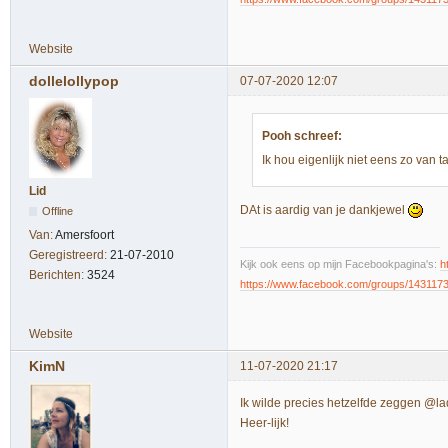
Website
dollelollypop
07-07-2020 12:07
Pooh schreef:
Ik hou eigenlijk niet eens zo van t
Lid
DAt is aardig van je dankjewel
Offline
Van:
Amersfoort
Geregistreerd:
21-07-2010
Kijk ook eens op mijn Facebookpagina's:
h
Berichten:
3524
https://www.facebook.com/groups/143117
Website
KimN
11-07-2020 21:17
Ik wilde precies hetzelfde zeggen @la
Heer-lijk!