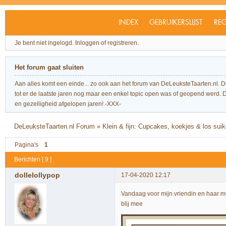
INDEX
GEBRUIKERSLIJST
REG
Je bent niet ingelogd.
Inloggen of registreren.
Het forum gaat sluiten
Aan alles komt een einde... zo ook aan het forum van DeLeuksteTaarten.nl. 
tot er de laatste jaren nog maar een enkel topic open was of geopend werd. Dit l
en gezelligheid afgelopen jaren! -XXX-
DeLeuksteTaarten.nl Forum
»
Klein & fijn: Cupcakes, koekjes & los sui
Pagina's
1
Berichten [ 9 ]
dollelollypop
17-04-2020 12:17
Vandaag voor mijn vriendin en haar m
blij mee