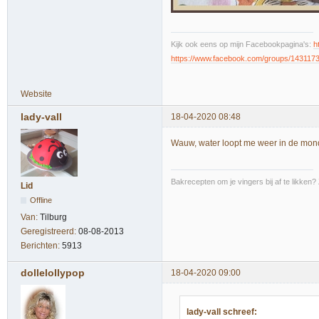
Kijk ook eens op mijn Facebookpagina's:
h
https://www.facebook.com/groups/143117
Website
lady-vall
18-04-2020 08:48
Wauw, water loopt me weer in de mon
Bakrecepten om je vingers bij af te likken?
Lid
Offline
Van:
Tilburg
Geregistreerd:
08-08-2013
Berichten:
5913
dollelollypop
18-04-2020 09:00
lady-vall schreef: