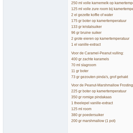
250 ml volle karnemelk op kamertemp
125 ml volle zure room bij kamertemp
2 el gezette koffie of water
175 gr boter op kamertemperatuur
133 gr kristalsuiker
96 gr bruine suiker
2 grote eieren op kamertemperatuur
1 el vanille-extract
Voor de Caramel-Peanut vulling:
400 gr zachte karamels
70 ml slagroom
11 gr boter
73 gr gezouten pinda's, grof gehakt
Voor de Peanut-Marshmallow Frosting
225 gr boter op kamertemperatuur
350 gr romige pindakaas
1 theelepel vanille-extract
125 ml room
380 gr poedersuiker
200 gr marshmallow (1 pot)