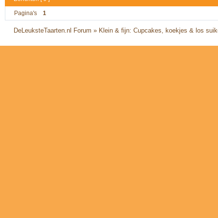
Pagina's
1
DeLeuksteTaarten.nl Forum
»
Klein & fijn: Cupcakes, koekjes & los sui