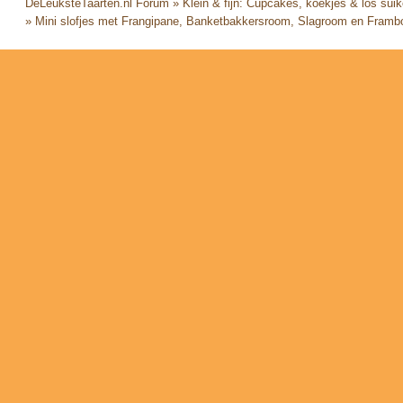
DeLeuksteTaarten.nl Forum
»
Klein & fijn: Cupcakes, koekjes & los sui
»
Mini slofjes met Frangipane, Banketbakkersroom, Slagroom en Fram