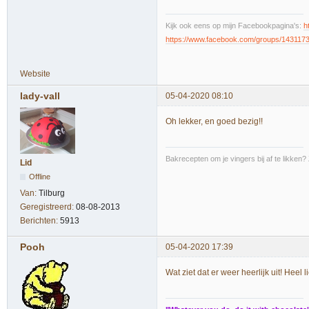
Kijk ook eens op mijn Facebookpagina's:
h
https://www.facebook.com/groups/143117
Website
lady-vall
05-04-2020 08:10
Oh lekker, en goed bezig!!
Bakrecepten om je vingers bij af te likken?
Lid
Offline
Van:
Tilburg
Geregistreerd:
08-08-2013
Berichten:
5913
Pooh
05-04-2020 17:39
Wat ziet dat er weer heerlijk uit! Heel li