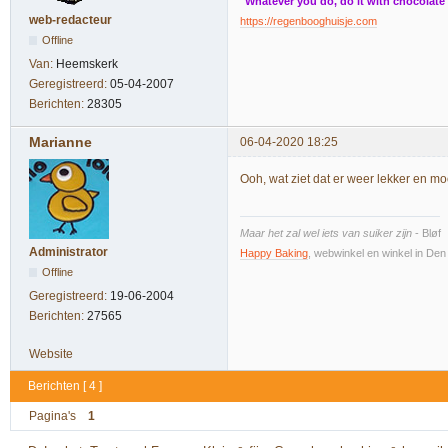
"Whatever you do, do it with chocolate
web-redacteur
https://regenbooghuisje.com
Offline
Van:
Heemskerk
Geregistreerd:
05-04-2007
Berichten:
28305
Marianne
06-04-2020 18:25
Ooh, wat ziet dat er weer lekker en moo
Maar het zal wel iets van suiker zijn
- Bløf
Administrator
Happy Baking
, webwinkel en winkel in De
Offline
Geregistreerd:
19-06-2004
Berichten:
27565
Website
Berichten [ 4 ]
Pagina's
1