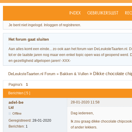
INDEX
GEBRUIKERSLIJST
REG
Je bent niet ingelogd.
Inloggen of registreren.
Het forum gaat sluiten
Aan alles komt een einde... zo ook aan het forum van DeLeuksteTaarten.nl. 
tot er de laatste jaren nog maar een enkel topic open was of geopend werd. Dit l
en gezelligheid afgelopen jaren! -XXX-
»
Dikke chocolate ch
DeLeuksteTaarten.nl Forum
»
Bakken & Vullen
Pagina's
1
Berichten [ 5 ]
adel-be
28-01-2020 11:58
Lid
Dag iedereen,
Offline
Geregistreerd:
28-01-2020
Ik zou graag dikke chocolate chipcook
Berichten:
1
of ander lekkers.