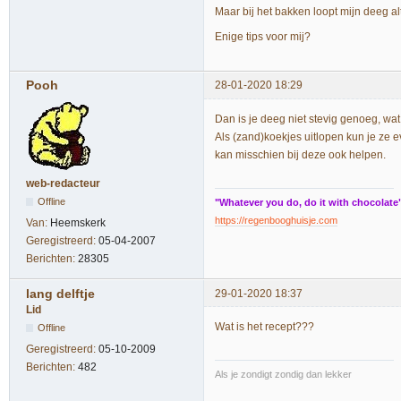
Maar bij het bakken loopt mijn deeg alt
Enige tips voor mij?
Pooh
28-01-2020 18:29
Dan is je deeg niet stevig genoeg, wa
Als (zand)koekjes uitlopen kun je ze e
kan misschien bij deze ook helpen.
web-redacteur
Offline
"Whatever you do, do it with chocolate
https://regenbooghuisje.com
Van:
Heemskerk
Geregistreerd:
05-04-2007
Berichten:
28305
lang delftje
29-01-2020 18:37
Lid
Wat is het recept???
Offline
Geregistreerd:
05-10-2009
Berichten:
482
Als je zondigt zondig dan lekker