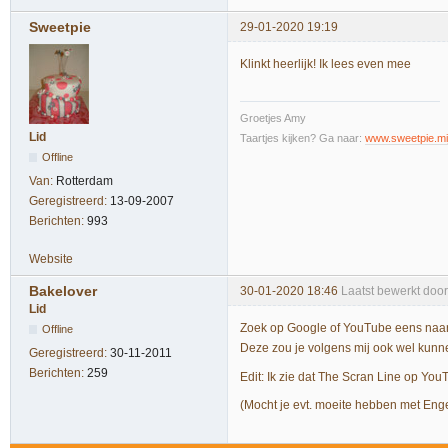
Sweetpie
29-01-2020 19:19
Klinkt heerlijk! Ik lees even mee
Groetjes Amy
Lid
Taartjes kijken? Ga naar:
www.sweetpie.mi
Offline
Van:
Rotterdam
Geregistreerd:
13-09-2007
Berichten:
993
Website
Bakelover
30-01-2020 18:46
Laatst bewerkt doo
Lid
Zoek op Google of YouTube eens naar L
Offline
Deze zou je volgens mij ook wel kunnen
Geregistreerd:
30-11-2011
Berichten:
259
Edit: Ik zie dat The Scran Line op YouT
(Mocht je evt. moeite hebben met Engel