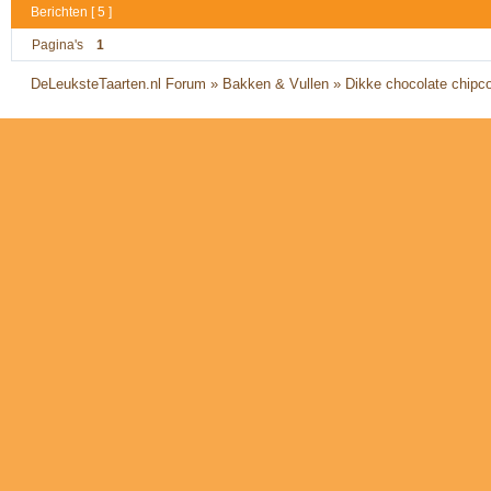
Berichten [ 5 ]
Pagina's
1
DeLeuksteTaarten.nl Forum
»
Bakken & Vullen
»
Dikke chocolate chipc