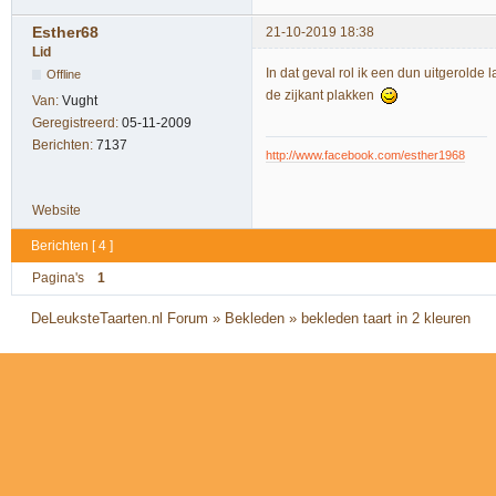
Esther68
21-10-2019 18:38
Lid
In dat geval rol ik een dun uitgerolde
Offline
de zijkant plakken
Van:
Vught
Geregistreerd:
05-11-2009
Berichten:
7137
http://www.facebook.com/esther1968
Website
Berichten [ 4 ]
Pagina's
1
DeLeuksteTaarten.nl Forum
»
Bekleden
»
bekleden taart in 2 kleuren