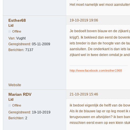
Het moet namelijk wel mooi aansluiten
Esther68
19-10-2019 19:06
Lid
Je bedoelt boven blauw en de zijkan
Offline
krijgt'). Ik bekleed dan eerst de bovenk
Van:
Vught
iets breder is dan de hoogte van de ta
Geregistreerd:
05-11-2009
aansluiten. De onderkant is dan iets la
Berichten:
7137
zijkant wel in twee delen omdat je and
http://www.facebook.com/esther1968
Website
Marian RDV
21-10-2019 15:46
Lid
ik bedoel eigenlijk de helft van de bov
Offline
Als ik de blauwe lap er op leg moet i
Geregistreerd:
19-10-2019
terugvouwen en afsnijden? ik ben bang
Berichten:
2
misschien eerst even op een klein stu