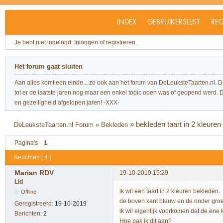
INDEX
GEBRUIKERSLIJST
REG
Je bent niet ingelogd.
Inloggen of registreren.
Het forum gaat sluiten
Aan alles komt een einde... zo ook aan het forum van DeLeuksteTaarten.nl. 
tot er de laatste jaren nog maar een enkel topic open was of geopend werd. Dit l
en gezelligheid afgelopen jaren! -XXX-
»
bekleden taart in 2 kleuren
DeLeuksteTaarten.nl Forum
»
Bekleden
Pagina's
1
Berichten [ 4 ]
Marian RDV
19-10-2019 15:29
Lid
ik wil een taart in 2 kleuren bekleden.
Offline
de boven kant blauw en de onder gro
Geregistreerd:
19-10-2019
ik wil eigenlijk voorkomen dat de ene 
Berichten:
2
Hoe pak ik dit aan?