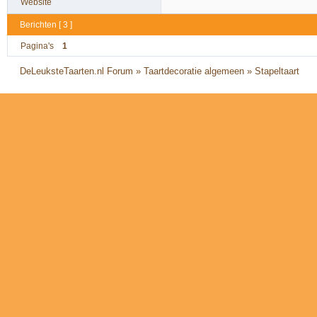
Website
Berichten [ 3 ]
Pagina's
1
DeLeuksteTaarten.nl Forum
»
Taartdecoratie algemeen
»
Stapeltaart