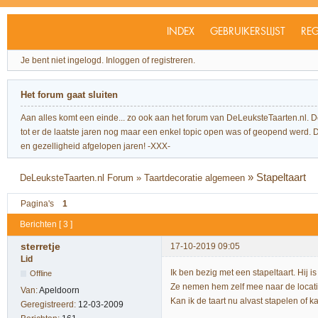
INDEX
GEBRUIKERSLIJST
REG
Je bent niet ingelogd.
Inloggen of registreren.
Het forum gaat sluiten
Aan alles komt een einde... zo ook aan het forum van DeLeuksteTaarten.nl. 
tot er de laatste jaren nog maar een enkel topic open was of geopend werd. Dit l
en gezelligheid afgelopen jaren! -XXX-
»
Stapeltaart
DeLeuksteTaarten.nl Forum
»
Taartdecoratie algemeen
Pagina's
1
Berichten [ 3 ]
sterretje
17-10-2019 09:05
Lid
Ik ben bezig met een stapeltaart. Hij 
Offline
Ze nemen hem zelf mee naar de locati
Van:
Apeldoorn
Kan ik de taart nu alvast stapelen of
Geregistreerd:
12-03-2009