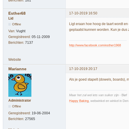
Berichten:
161
Esther68
17-10-2019 16:50
Lid
Ligt eraan hoe hoog de taart wordt en
Offline
geplaatst kunnen worden. Kun je dus z
Van:
Vught
Geregistreerd:
05-11-2009
Berichten:
7137
http://www.facebook.com/esther1968
Website
Marianne
17-10-2019 20:17
Als je goed stapelt (dowels, boards), m
Maar het zal wel iets van suiker zijn
- Bløf
Administrator
Happy Baking
, webwinkel en winkel in De
Offline
Geregistreerd:
19-06-2004
Berichten:
27565