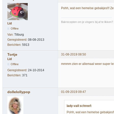
Pohh, wat een hemelse gebakjes!!! Ze 
Bakrecepten om je vingers bij af te likken?
Lid
Offline
Van:
Tilburg
Geregistreerd:
08-08-2013
Berichten:
5913
Tortje
31-08-2019 08:50
Lid
mmmm zien er allemaal weer super lekk
Offline
Geregistreerd:
24-10-2014
Berichten:
371
dollelollypop
01-09-2019 09:47
lady-vall schreef:
Pohh, wat een hemelse gebakjes!!!