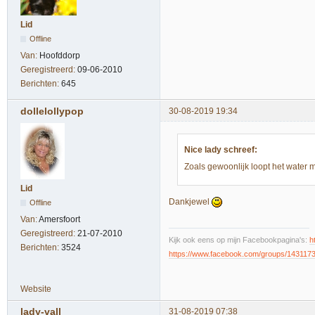
Lid
Offline
Van:
Hoofddorp
Geregistreerd:
09-06-2010
Berichten:
645
dollelollypop
30-08-2019 19:34
Nice lady schreef:
Zoals gewoonlijk loopt het water
Lid
Dankjewel
Offline
Van:
Amersfoort
Geregistreerd:
21-07-2010
Kijk ook eens op mijn Facebookpagina's:
h
Berichten:
3524
https://www.facebook.com/groups/143117
Website
lady-vall
31-08-2019 07:38