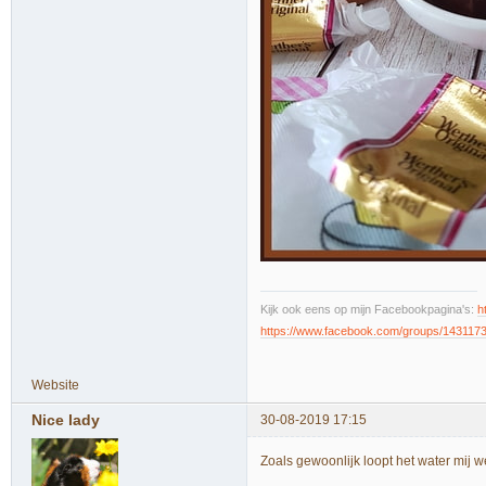
Kijk ook eens op mijn Facebookpagina's:
h
https://www.facebook.com/groups/143117
Website
Nice lady
30-08-2019 17:15
Zoals gewoonlijk loopt het water mij