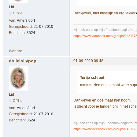
Lid
Dankjewel, niet moeilijk en erg lekker
Offline
Van:
Amersfoort
Geregistreerd:
21-07-2010
Kijk ook eens op mijn Facebookpagina's:
h
Berichten:
3524
https://www.facebook.com/groups/143117
Website
dollelollypop
01-09-2019 09:48
Tortje schreef:
mmmm zien er allemaal weer super 
Lid
Dankjewel en doe maar niet hoor!!
Offline
Is slecht voor je tanden om in het sche
Van:
Amersfoort
Geregistreerd:
21-07-2010
Berichten:
3524
Kijk ook eens op mijn Facebookpagina's:
h
https://www.facebook.com/groups/143117