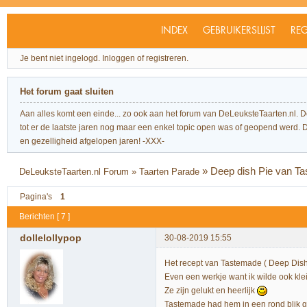
INDEX
GEBRUIKERSLIJST
REG
Je bent niet ingelogd.
Inloggen of registreren.
Het forum gaat sluiten
Aan alles komt een einde... zo ook aan het forum van DeLeuksteTaarten.nl. 
tot er de laatste jaren nog maar een enkel topic open was of geopend werd. Dit l
en gezelligheid afgelopen jaren! -XXX-
»
Deep dish Pie van T
DeLeuksteTaarten.nl Forum
»
Taarten Parade
Pagina's
1
Berichten [ 7 ]
dollelollypop
30-08-2019 15:55
Het recept van Tastemade ( Deep Dish
Even een werkje want ik wilde ook kl
Ze zijn gelukt en heerlijk
Tastemade had hem in een rond blik 