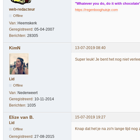
"Whatever you do, do it with chocolate
web-redacteur
https://regenbooghuisje.com
Offline
Van:
Heemskerk
Geregistreerd:
05-04-2007
Berichten:
28305
KimN
13-07-2019 08:40
Super leuk! Je bent het nog niet verle
Lid
Offline
Van:
Nederweert
Geregistreerd:
10-11-2014
Berichten:
1035
Elize van B.
15-07-2019 19:27
Lid
Knap dat het je na zo'n lange tijd nog
Offline
Geregistreerd:
27-08-2015