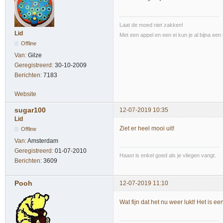
Laat de moed niet zakken!
Lid
Met een appel en een ei kun je al bijna een 
Offline
Van:
Gilze
Geregistreerd:
30-10-2009
Berichten:
7183
Website
sugar100
12-07-2019 10:35
Lid
Ziet er heel mooi uit!
Offline
Van:
Amsterdam
Geregistreerd:
01-07-2010
Haast is enkel goed als je vliegen vangt.
Berichten:
3609
Pooh
12-07-2019 11:10
Wat fijn dat het nu weer lukt! Het is ee