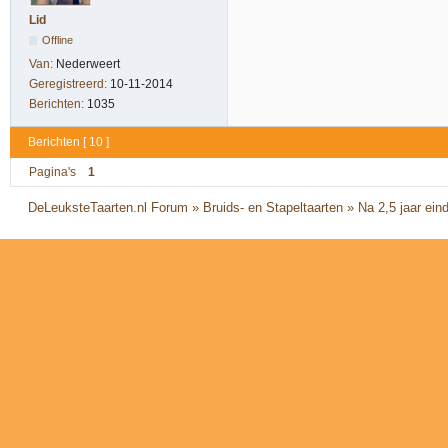
Lid
Offline
Van:
Nederweert
Geregistreerd:
10-11-2014
Berichten:
1035
Berichten [ 10 ]
Pagina's
1
DeLeuksteTaarten.nl Forum
»
Bruids- en Stapeltaarten
»
Na 2,5 jaar ein