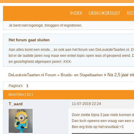
INDEX
GEBRUIKERSLIJST
REG
Je bent niet ingelogd.
Inloggen of registreren.
Het forum gaat sluiten
Aan alles komt een einde... zo ook aan het forum van DeLeuksteTaarten.nl. 
tot er de laatste jaren nog maar een enkel topic open was of geopend werd. Dit l
en gezelligheid afgelopen jaren! -XXX-
»
Na 2,5 jaar e
DeLeuksteTaarten.nl Forum
»
Bruids- en Stapeltaarten
Pagina's
1
Berichten [ 10 ]
T_aard
11-07-2019 22:24
Door ziekte bijna 3 jaar niets kunnen 
Dan toch opeens een vraag van een vr
Ben erg trots op het resultaat <3