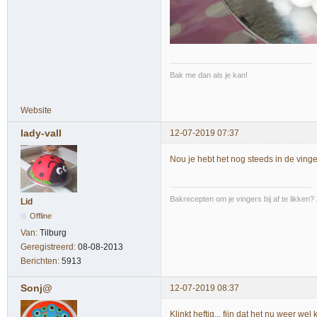
Bak me dan als je kan!
Website
lady-vall
12-07-2019 07:37
Nou je hebt het nog steeds in de ving
Bakrecepten om je vingers bij af te likken?
Lid
Offline
Van:
Tilburg
Geregistreerd:
08-08-2013
Berichten:
5913
Sonj@
12-07-2019 08:37
Klinkt heftig... fijn dat het nu weer wel