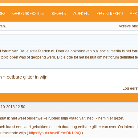
DEX
GEBRUIKERSLIJST
REGELS
ZOEKEN
REGISTREREN
VER
ren.
Actieve on
et forum van DeLeuksteTaarten.nl. Door de opkomst van o.a. social media is het 
topic open was of geopend werd. Dit leidde tot het besluit om het forum definitief te 
»
eetbare glitter in wijn
n
Log eers
-10-2018 12:50
dat ik niet weet onder welke rubriek mijn vraag valt, heb ik hem hier gezet.
heb laatst een taart gebakken en heb daar nog eetbare glitter van over. Op internet 
usserende wijn (
https://youtu.be/cIDYmDK1KsQ
).