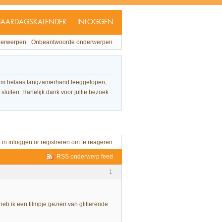
JAARDAGSKALENDER
INLOGGEN
derwerpen
Onbeantwoorde onderwerpen
forum helaas langzamerhand leeggelopen,
sluiten. Hartelijk dank voor jullie bezoek
t in
inloggen
or
registreren
om te reageren
RSS onderwerp feed
1
heb ik een filmpje gezien van glitterende