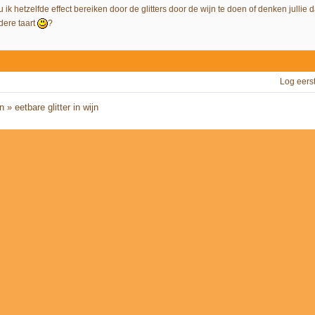
 ik hetzelfde effect bereiken door de glitters door de wijn te doen of denken jullie
dere taart
?
Log eers
n
»
eetbare glitter in wijn