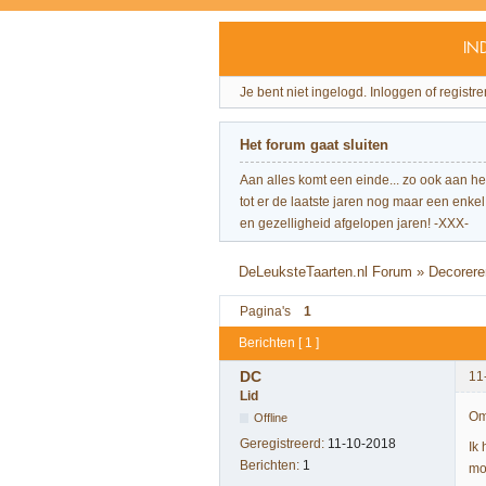
IN
Je bent niet ingelogd.
Inloggen of registre
Het forum gaat sluiten
Aan alles komt een einde... zo ook aan h
tot er de laatste jaren nog maar een enkel 
en gezelligheid afgelopen jaren! -XXX-
DeLeuksteTaarten.nl Forum
»
Decorere
Pagina's
1
Berichten [ 1 ]
DC
11
Lid
Om
Offline
Geregistreerd:
11-10-2018
Ik 
Berichten:
1
mo