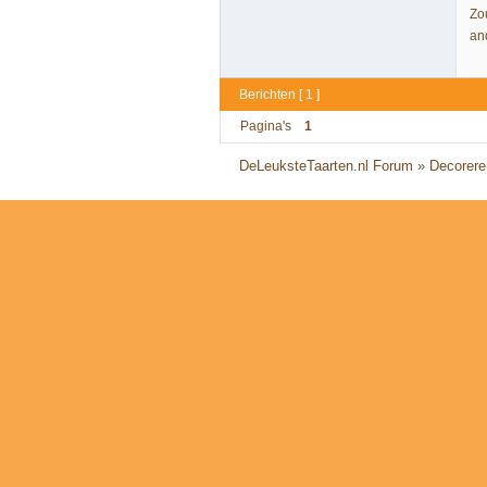
Zou
an
Berichten [ 1 ]
Pagina's
1
DeLeuksteTaarten.nl Forum
»
Decorere