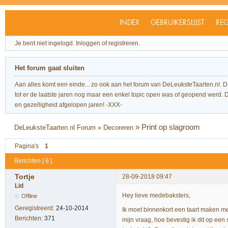
INDEX
GEBRUIKERSLIJST
REG
Je bent niet ingelogd.
Inloggen of registreren.
Het forum gaat sluiten
Aan alles komt een einde... zo ook aan het forum van DeLeuksteTaarten.nl. 
tot er de laatste jaren nog maar een enkel topic open was of geopend werd. Dit l
en gezelligheid afgelopen jaren! -XXX-
»
Print op slagroom
DeLeuksteTaarten.nl Forum
»
Decoreren
Pagina's
1
Berichten [ 6 ]
Tortje
28-09-2018 09:47
Lid
Hey lieve medebaksters,
Offline
Geregistreerd:
24-10-2014
Ik moet binnenkort een taart maken me
Berichten:
371
mijn vraag, hoe bevestig ik dit op een