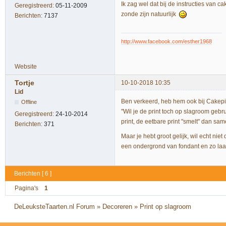
Ik zag wel dat bij de instructies van c
Geregistreerd:
05-11-2009
zonde zijn natuurlijk
Berichten:
7137
http://www.facebook.com/esther1968
Website
Tortje
10-10-2018 10:35
Lid
Ben verkeerd, heb hem ook bij Cakep
Offline
"Wil je de print toch op slagroom geb
Geregistreerd:
24-10-2014
print, de eetbare print "smelt" dan sa
Berichten:
371
Maar je hebt groot gelijk, wil echt nie
een ondergrond van fondant en zo la
Berichten [ 6 ]
Pagina's
1
DeLeuksteTaarten.nl Forum
»
Decoreren
»
Print op slagroom