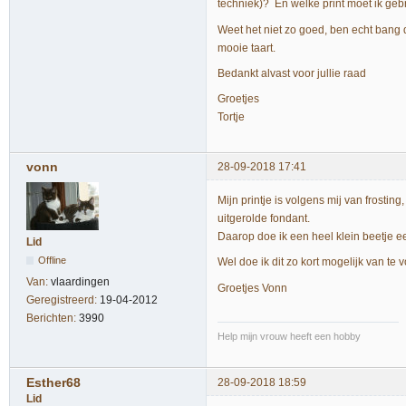
techniek)? En welke print moet ik geb
Weet het niet zo goed, ben echt bang
mooie taart.
Bedankt alvast voor jullie raad
Groetjes
Tortje
vonn
28-09-2018 17:41
Mijn printje is volgens mij van frostin
uitgerolde fondant.
Daarop doe ik een heel klein beetje ee
Lid
Offline
Wel doe ik dit zo kort mogelijk van te v
Van:
vlaardingen
Groetjes Vonn
Geregistreerd:
19-04-2012
Berichten:
3990
Help mijn vrouw heeft een hobby
Esther68
28-09-2018 18:59
Lid