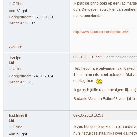
Ik plak de print (ook) op een lap mar
Offline
dun. De toeven spuit ik er dan omheen
Van:
Vught
marsepein/fondant
Geregistreerd:
05-11-2009
Berichten:
7137
http://www.facebook.com/esther1968
Website
Tortje
09-10-2018 15:25
Laatst bewerkt door
Lid
Heb het printje ontvangen van cakepri
Offline
15 minuten iets moet opleggen (dat zie
Geregistreerd:
24-10-2014
de slagroom
Berichten:
371
Ik ga toch jullie raad opvolgen, lijkt 
Bedankt Vonn en Esther68 voor jullie
Esther68
09-10-2018 16:53
Lid
Ik zou het eerlijk gezegd niet aandurve
Offline
hun instructies staat niks over dat he
Van:
Vught