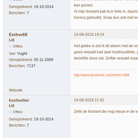
kan gooien.
Geregistreerd:
19-10-2014
Al mijn fondant pak ik in folie in, da
Berichten:
7
horeca gebruikt). Snap dus ook niet wa
Esther68
14-08-2018 19:24
Lid
Het gekke is dat ik dit alleen met de 
Offline
goed verpakt had (wel huishoudfolie, g
Van:
Vught
dezelfde doos zat. Zelfde verpakt maar
Geregistreerd:
05-11-2009
Berichten:
7137
http://www.facebook.com/esther1968
Website
kschutter
14-08-2018 21:42
Lid
Zelfs de fondant die nog nieuw in de v
Offline
Geregistreerd:
19-10-2014
Berichten:
7