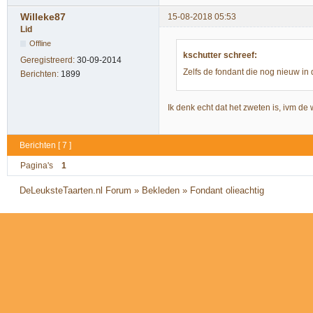
Willeke87
15-08-2018 05:53
Lid
Offline
kschutter schreef:
Geregistreerd:
30-09-2014
Zelfs de fondant die nog nieuw in 
Berichten:
1899
Ik denk echt dat het zweten is, ivm de 
Berichten [ 7 ]
Pagina's
1
DeLeuksteTaarten.nl Forum
»
Bekleden
»
Fondant olieachtig