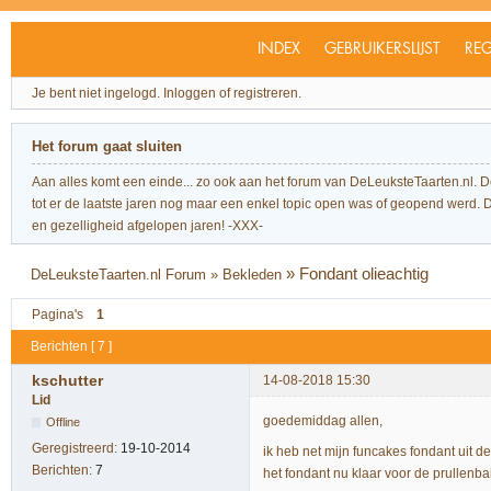
INDEX
GEBRUIKERSLIJST
REG
Je bent niet ingelogd.
Inloggen of registreren.
Het forum gaat sluiten
Aan alles komt een einde... zo ook aan het forum van DeLeuksteTaarten.nl. 
tot er de laatste jaren nog maar een enkel topic open was of geopend werd. Dit l
en gezelligheid afgelopen jaren! -XXX-
»
Fondant olieachtig
DeLeuksteTaarten.nl Forum
»
Bekleden
Pagina's
1
Berichten [ 7 ]
kschutter
14-08-2018 15:30
Lid
goedemiddag allen,
Offline
Geregistreerd:
19-10-2014
ik heb net mijn funcakes fondant uit d
Berichten:
7
het fondant nu klaar voor de prullenb