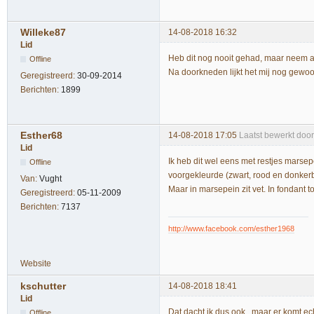
Willeke87
14-08-2018 16:32
Lid
Heb dit nog nooit gehad, maar neem a
Offline
Na doorkneden lijkt het mij nog gewoo
Geregistreerd:
30-09-2014
Berichten:
1899
Esther68
14-08-2018 17:05
Laatst bewerkt doo
Lid
Ik heb dit wel eens met restjes marse
Offline
voorgekleurde (zwart, rood en donker
Van:
Vught
Maar in marsepein zit vet. In fondant 
Geregistreerd:
05-11-2009
Berichten:
7137
http://www.facebook.com/esther1968
Website
kschutter
14-08-2018 18:41
Lid
Dat dacht ik dus ook.. maar er komt ec
Offline