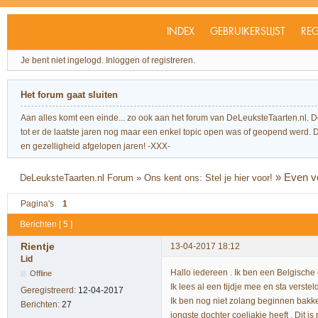
INDEX
GEBRUIKERSLIJST
REG
Je bent niet ingelogd.
Inloggen of registreren.
Het forum gaat sluiten
Aan alles komt een einde... zo ook aan het forum van DeLeuksteTaarten.nl. 
tot er de laatste jaren nog maar een enkel topic open was of geopend werd. Dit l
en gezelligheid afgelopen jaren! -XXX-
»
Even v
DeLeuksteTaarten.nl Forum
»
Ons kent ons: Stel je hier voor!
Pagina's
1
Berichten [ 5 ]
Rientje
13-04-2017 18:12
Lid
Hallo iedereen . Ik ben een Belgische 
Offline
Ik lees al een tijdje mee en sta verste
Geregistreerd:
12-04-2017
Ik ben nog niet zolang beginnen bakke
Berichten:
27
jongste dochter coeliakie heeft . Dit 