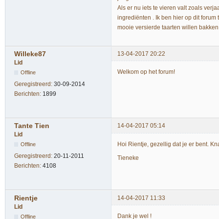
Als er nu iets te vieren valt zoals ver
ingrediënten . Ik ben hier op dit foru
mooie versierde taarten willen bakken 
Willeke87
13-04-2017 20:22
Lid
Welkom op het forum!
Offline
Geregistreerd:
30-09-2014
Berichten:
1899
Tante Tien
14-04-2017 05:14
Lid
Hoi Rientje, gezellig dat je er bent. K
Offline
Geregistreerd:
20-11-2011
Tieneke
Berichten:
4108
Rientje
14-04-2017 11:33
Lid
Dank je wel !
Offline