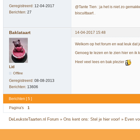
Geregistreerd:
12-04-2017
@Tante Tien : ja het is niet zo gemakke
Berichten:
27
biscuittaart .
Baklataart
14-04-2017 15:48
Welkom op het forum en wat leuk dat 
Genoeg te lezen en te zien hier en ik k
Heel veel lees en bak plezier
Lid
Offline
Geregistreerd:
08-08-2013
Berichten:
13606
Berichten [ 5 ]
Pagina's
1
DeLeuksteTaarten.nl Forum
»
Ons kent ons: Stel je hier voor!
»
Even voo