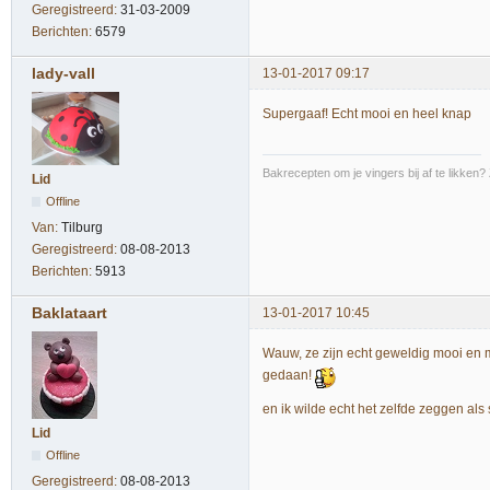
Geregistreerd:
31-03-2009
Berichten:
6579
lady-vall
13-01-2017 09:17
Supergaaf! Echt mooi en heel knap
Bakrecepten om je vingers bij af te likken?
Lid
Offline
Van:
Tilburg
Geregistreerd:
08-08-2013
Berichten:
5913
Baklataart
13-01-2017 10:45
Wauw, ze zijn echt geweldig mooi en m
gedaan!
en ik wilde echt het zelfde zeggen al
Lid
Offline
Geregistreerd:
08-08-2013