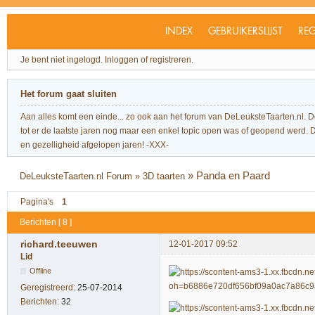
INDEX
GEBRUIKERSLIJST
REG
Je bent niet ingelogd.
Inloggen of registreren.
Het forum gaat sluiten
Aan alles komt een einde... zo ook aan het forum van DeLeuksteTaarten.nl. 
tot er de laatste jaren nog maar een enkel topic open was of geopend werd. Dit l
en gezelligheid afgelopen jaren! -XXX-
»
Panda en Paard
DeLeuksteTaarten.nl Forum
»
3D taarten
Pagina's
1
Berichten [ 8 ]
richard.teeuwen
12-01-2017 09:52
Lid
Offline
Geregistreerd:
25-07-2014
Berichten:
32