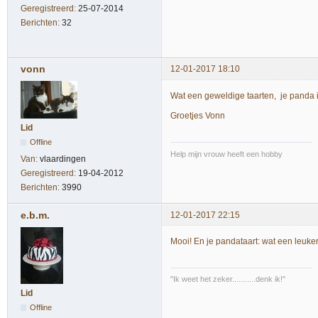
Geregistreerd:
25-07-2014
Berichten:
32
vonn
12-01-2017 18:10
Wat een geweldige taarten, je panda i
Groetjes Vonn
Lid
Offline
Help mijn vrouw heeft een hobby
Van:
vlaardingen
Geregistreerd:
19-04-2012
Berichten:
3990
e.b.m.
12-01-2017 22:15
Mooi! En je pandataart: wat een leuke
"Ik weet het zeker...........denk ik!"
Lid
Offline