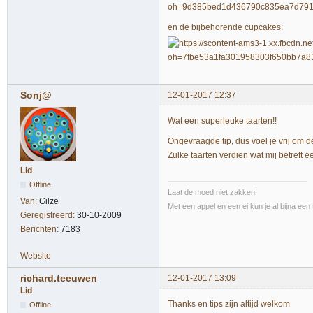
en de bijbehorende cupcakes:
Sonj@
12-01-2017 12:37
Wat een superleuke taarten!!
Ongevraagde tip, dus voel je vrij om 
Zulke taarten verdien wat mij betreft
Lid
Offline
Laat de moed niet zakken!
Van:
Gilze
Met een appel en een ei kun je al bijna een 
Geregistreerd:
30-10-2009
Berichten:
7183
Website
richard.teeuwen
12-01-2017 13:09
Lid
Thanks en tips zijn altijd welkom
Offline