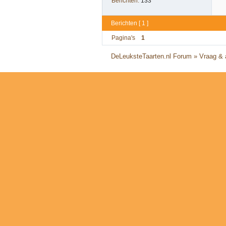
Berichten:
133
Berichten [ 1 ]
Pagina's
1
DeLeuksteTaarten.nl Forum
»
Vraag &