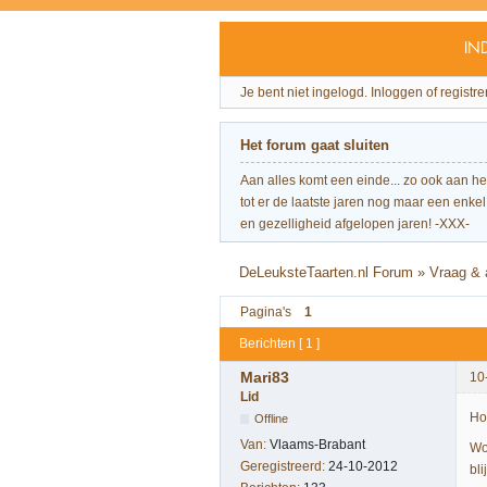
IN
Je bent niet ingelogd.
Inloggen of registre
Het forum gaat sluiten
Aan alles komt een einde... zo ook aan h
tot er de laatste jaren nog maar een enkel 
en gezelligheid afgelopen jaren! -XXX-
DeLeuksteTaarten.nl Forum
»
Vraag &
Pagina's
1
Berichten [ 1 ]
Mari83
10
Lid
Ho
Offline
Van:
Vlaams-Brabant
Wo
Geregistreerd:
24-10-2012
bl