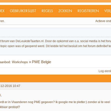
DEX
GEBRUIKERSLIJST
REGELS
ZOEKEN
REGISTREREN
VER
ren.
Actieve on
et forum van DeLeuksteTaarten.nl. Door de opkomst van o.a. social media is het 
topic open was of geopend werd. Dit leidde tot het besluit om het forum definitief te 
»
PME Belgie
 aanbod: Workshops
Log eers
-12-2016 10:47
i,
rdt er in Vlaanderen nog PME gegeven? Ik google me te pletter:) zonder al te veel 
ijkbaar gestopt?