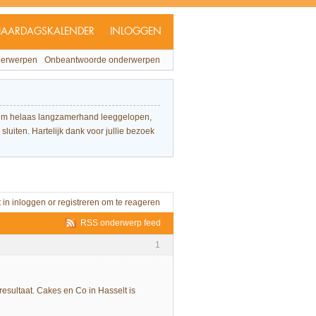
JAARDAGSKALENDER
INLOGGEN
derwerpen
Onbeantwoorde onderwerpen
forum helaas langzamerhand leeggelopen,
sluiten. Hartelijk dank voor jullie bezoek
t in
inloggen
or
registreren
om te reageren
RSS onderwerp feed
1
resultaat. Cakes en Co in Hasselt is