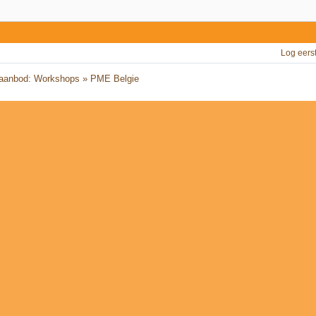
Log eers
 aanbod: Workshops
»
PME Belgie