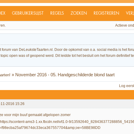
DEX
GEBRUIKERSLIJST
REGELS
ZOEKEN
REGISTREREN
VER
ren.
Actieve on
et forum van DeLeuksteTaarten.nl. Door de opkomst van o.a. social media is het 
topic open was of geopend werd. Dit leidde tot het besluit om het forum definitief te 
»
November 2016 - 05. Handgeschilderde blond taart
arten!
Log eers
-11-2016 15:26
ze voor mijn buuf gemaakt afgelopen zomer