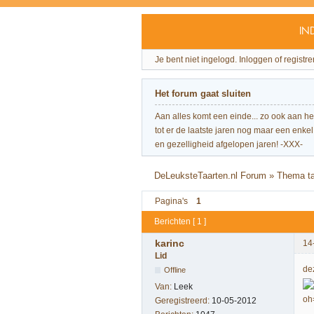
IN
Je bent niet ingelogd.
Inloggen of registre
Het forum gaat sluiten
Aan alles komt een einde... zo ook aan h
tot er de laatste jaren nog maar een enkel 
en gezelligheid afgelopen jaren! -XXX-
DeLeuksteTaarten.nl Forum
»
Thema ta
Pagina's
1
Berichten [ 1 ]
karinc
14
Lid
de
Offline
Van:
Leek
Geregistreerd:
10-05-2012