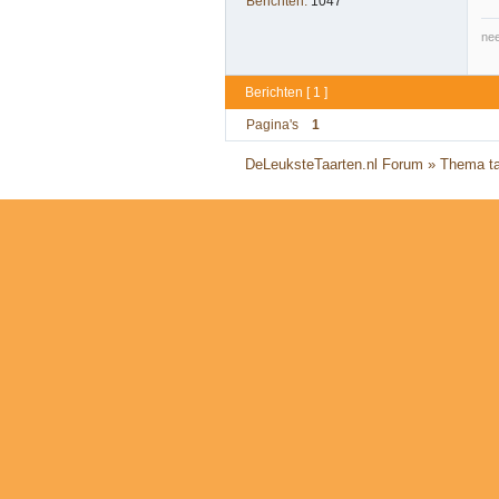
Berichten:
1047
nee
Berichten [ 1 ]
Pagina's
1
DeLeuksteTaarten.nl Forum
»
Thema ta