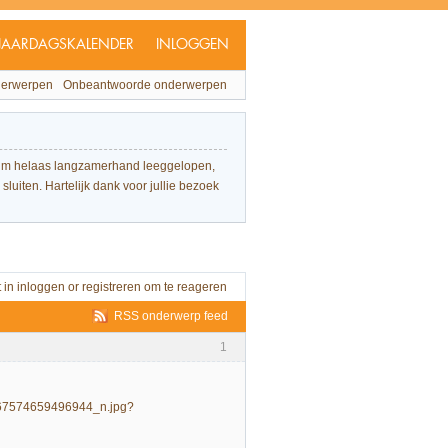
JAARDAGSKALENDER
INLOGGEN
derwerpen
Onbeantwoorde onderwerpen
forum helaas langzamerhand leeggelopen,
sluiten. Hartelijk dank voor jullie bezoek
t in
inloggen
or
registreren
om te reageren
RSS onderwerp feed
1