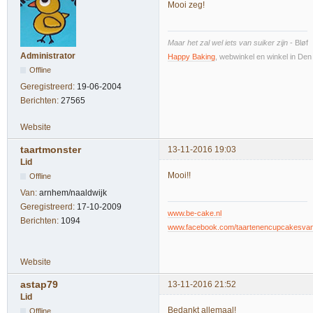
Mooi zeg!
Maar het zal wel iets van suiker zijn
- Bløf
Administrator
Happy Baking
, webwinkel en winkel in De
Offline
Geregistreerd:
19-06-2004
Berichten:
27565
Website
taartmonster
13-11-2016 19:03
Lid
Mooi!!
Offline
Van:
arnhem/naaldwijk
Geregistreerd:
17-10-2009
www.be-cake.nl
Berichten:
1094
www.facebook.com/taartenencupcakesva
Website
astap79
13-11-2016 21:52
Lid
Bedankt allemaal!
Offline