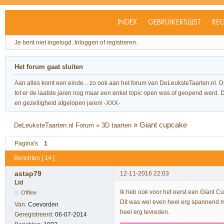
INDEX
GEBRUIKERSLIJST
REG
Je bent niet ingelogd.
Inloggen of registreren.
Het forum gaat sluiten
Aan alles komt een einde... zo ook aan het forum van DeLeuksteTaarten.nl. 
tot er de laatste jaren nog maar een enkel topic open was of geopend werd. Dit l
en gezelligheid afgelopen jaren! -XXX-
»
Giant cupcake
DeLeuksteTaarten.nl Forum
»
3D taarten
Pagina's
1
Berichten [ 14 ]
astap79
12-11-2016 22:03
Lid
Ik heb ook voor het eerst een Giant 
Offline
Dit was wel even heel erg spannend m
Van:
Coevorden
heel erg tevreden.
Geregistreerd:
06-07-2014