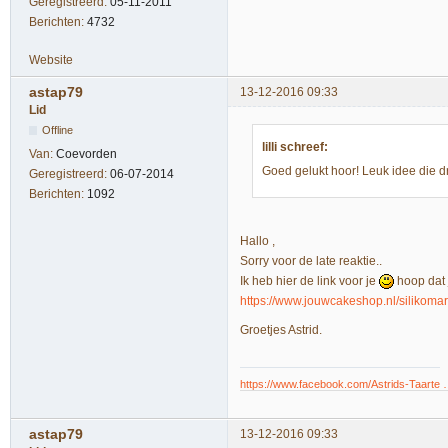
Geregistreerd:
05-11-2011
Berichten:
4732
Website
astap79
13-12-2016 09:33
Lid
Offline
lilli schreef:
Van:
Coevorden
Goed gelukt hoor! Leuk idee die d
Geregistreerd:
06-07-2014
Berichten:
1092
Hallo ,
Sorry voor de late reaktie..
Ik heb hier de link voor je
hoop dat 
https://www.jouwcakeshop.nl/silikomar
Groetjes Astrid.
https://www.facebook.com/Astrids-Taarte
astap79
13-12-2016 09:33