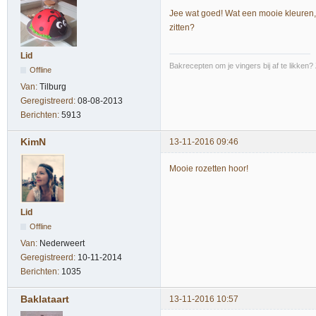
Jee wat goed! Wat een mooie kleuren, 
zitten?
Lid
Bakrecepten om je vingers bij af te likken?
Offline
Van:
Tilburg
Geregistreerd:
08-08-2013
Berichten:
5913
KimN
13-11-2016 09:46
Mooie rozetten hoor!
Lid
Offline
Van:
Nederweert
Geregistreerd:
10-11-2014
Berichten:
1035
Baklataart
13-11-2016 10:57