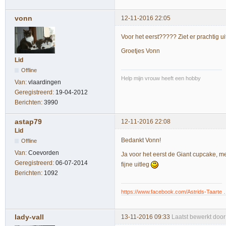
vonn
12-11-2016 22:05
Voor het eerst????? Ziet er prachtig uit
Groetjes Vonn
Lid
Offline
Help mijn vrouw heeft een hobby
Van:
vlaardingen
Geregistreerd:
19-04-2012
Berichten:
3990
astap79
12-11-2016 22:08
Lid
Bedankt Vonn!
Offline
Van:
Coevorden
Ja voor het eerst de Giant cupcake, me
Geregistreerd:
06-07-2014
fijne uitleg
Berichten:
1092
https://www.facebook.com/Astrids-Taarte
lady-vall
13-11-2016 09:33
Laatst bewerkt door