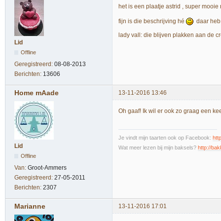
het is een plaatje astrid , super mooie
fijn is die beschrijving hé
daar heb 
lady vall: die blijven plakken aan de 
Lid
Offline
Geregistreerd:
08-08-2013
Berichten:
13606
Home mAade
13-11-2016 13:46
Oh gaaf! Ik wil er ook zo graag een k
Je vindt mijn taarten ook op Facebook:
htt
Lid
Wat meer lezen bij mijn baksels?
http://bak
Offline
Van:
Groot-Ammers
Geregistreerd:
27-05-2011
Berichten:
2307
Marianne
13-11-2016 17:01