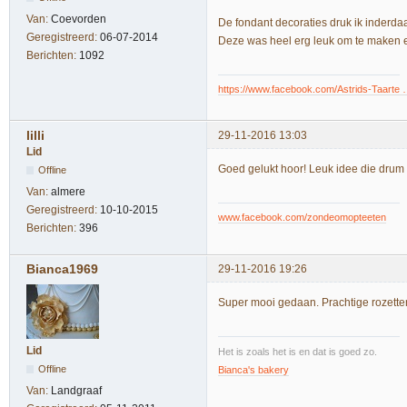
Van:
Coevorden
De fondant decoraties druk ik inderda
Geregistreerd:
06-07-2014
Deze was heel erg leuk om te maken en
Berichten:
1092
https://www.facebook.com/Astrids-Taarte
lilli
29-11-2016 13:03
Lid
Goed gelukt hoor! Leuk idee die drum 
Offline
Van:
almere
Geregistreerd:
10-10-2015
www.facebook.com/zondeomopteeten
Berichten:
396
Bianca1969
29-11-2016 19:26
Super mooi gedaan. Prachtige rozette
Lid
Het is zoals het is en dat is goed zo.
Offline
Bianca's bakery
Van:
Landgraaf