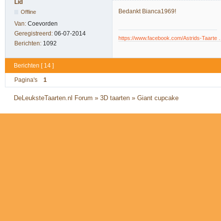
Lid
Bedankt Bianca1969!
Offline
Van:
Coevorden
Geregistreerd:
06-07-2014
https://www.facebook.com/Astrids-Taarte
Berichten:
1092
Berichten [ 14 ]
Pagina's
1
DeLeuksteTaarten.nl Forum
»
3D taarten
»
Giant cupcake