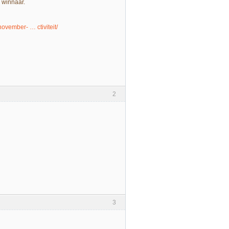
 winnaar.
-november- … ctiviteit/
2
3