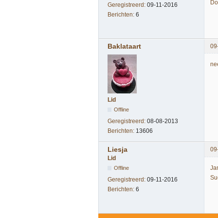
Do
Geregistreerd:
09-11-2016
Berichten:
6
Baklataart
09
ne
Lid
Offline
Geregistreerd:
08-08-2013
Berichten:
13606
Liesja
09
Lid
Ja
Offline
Su
Geregistreerd:
09-11-2016
Berichten:
6