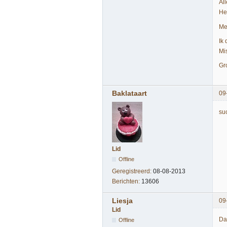
Al
He
Me
Ik 
Mi
Gro
Baklataart
09
su
Lid
Offline
Geregistreerd:
08-08-2013
Berichten:
13606
Liesja
09
Lid
Da
Offline