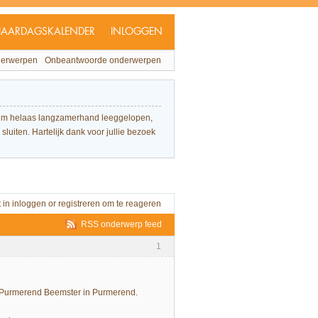
JAARDAGSKALENDER
INLOGGEN
derwerpen
Onbeantwoorde onderwerpen
forum helaas langzamerhand leeggelopen,
sluiten. Hartelijk dank voor jullie bezoek
t in
inloggen
or
registreren
om te reageren
RSS onderwerp feed
1
uis Purmerend Beemster in Purmerend.