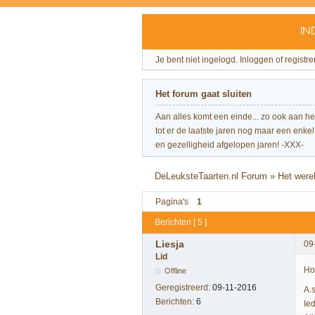
IN
Je bent niet ingelogd.
Inloggen of registre
Het forum gaat sluiten
Aan alles komt een einde... zo ook aan h
tot er de laatste jaren nog maar een enkel 
en gezelligheid afgelopen jaren! -XXX-
DeLeuksteTaarten.nl Forum
»
Het were
Pagina's
1
Berichten [ 5 ]
Liesja
09
Lid
Ho
Offline
Geregistreerd:
09-11-2016
A.
Berichten:
6
Ie