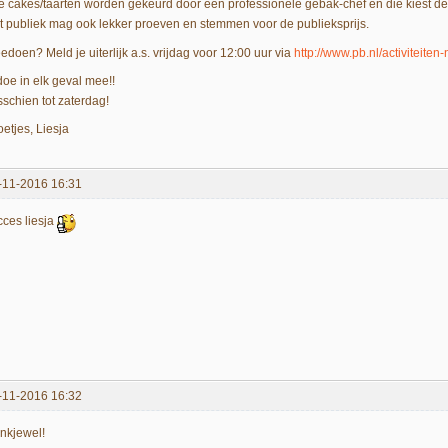
le cakes/taarten worden gekeurd door een professionele gebak-chef en die kiest de
t publiek mag ook lekker proeven en stemmen voor de publieksprijs.
edoen? Meld je uiterlijk a.s. vrijdag voor 12:00 uur via
http://www.pb.nl/activiteiten
doe in elk geval mee!!
sschien tot zaterdag!
etjes, Liesja
-11-2016 16:31
cces liesja
-11-2016 16:32
nkjewel!