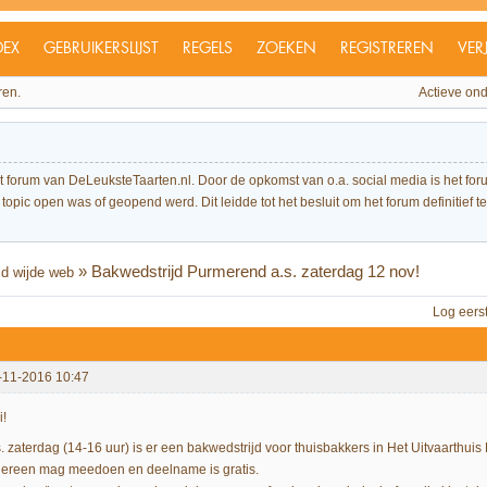
DEX
GEBRUIKERSLIJST
REGELS
ZOEKEN
REGISTREREN
VER
ren.
Actieve on
et forum van DeLeuksteTaarten.nl. Door de opkomst van o.a. social media is het 
topic open was of geopend werd. Dit leidde tot het besluit om het forum definitief te 
»
Bakwedstrijd Purmerend a.s. zaterdag 12 nov!
ld wijde web
Log eers
-11-2016 10:47
i!
s. zaterdag (14-16 uur) is er een bakwedstrijd voor thuisbakkers in Het Uitvaarth
dereen mag meedoen en deelname is gratis.