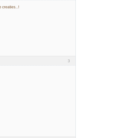
creaties...!
3