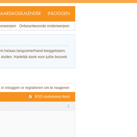
JAARDAGSKALENDER
INLOGGEN
derwerpen
Onbeantwoorde onderwerpen
forum helaas langzamerhand leeggelopen,
sluiten. Hartelijk dank voor jullie bezoek
t in
inloggen
or
registreren
om te reageren
RSS onderwerp feed
1