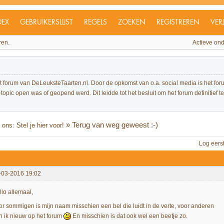
DEX
GEBRUIKERSLIJST
REGELS
ZOEKEN
REGISTREREN
VER
ren.
Actieve on
et forum van DeLeuksteTaarten.nl. Door de opkomst van o.a. social media is het 
topic open was of geopend werd. Dit leidde tot het besluit om het forum definitief te 
»
Terug van weg geweest :-)
ons: Stel je hier voor!
Log eers
-03-2016 19:02
llo allemaal,
or sommigen is mijn naam misschien een bel die luidt in de verte, voor anderen
n ik nieuw op het forum
En misschien is dat ook wel een beetje zo.