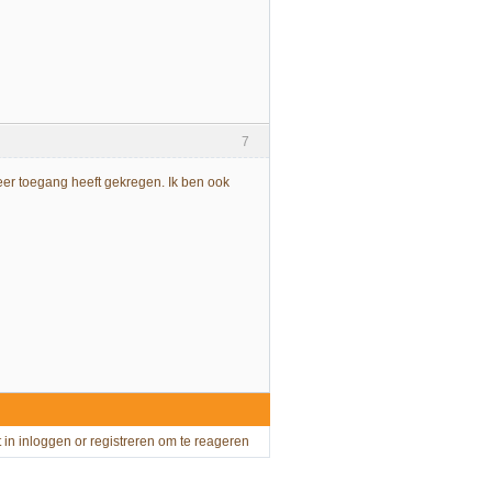
7
 weer toegang heeft gekregen. Ik ben ook
t in
inloggen
or
registreren
om te reageren