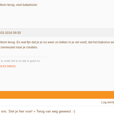
lkom terug, veel bakplezier.
-03-2016 09:30
kom terug. En wat fijn dat je je nu weer zo lekker in je vel voelt, dat het bakvirus
g benieuwd naar je creaties.
 is zoals het is en dat is goed zo.
nca's bakery
Log eers
ons: Stel je hier voor!
»
Terug van weg geweest :-)