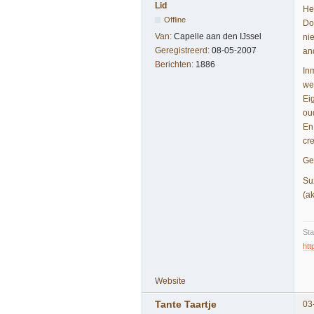
Lid
Het
Offline
Do
Van:
Capelle aan den IJssel
ni
Geregistreerd:
08-05-2007
an
Berichten:
1886
In
we
Ei
ou
En
cr
Gez
Su
(ak
Sta
htt
Website
Tante Taartje
03