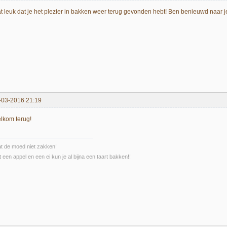
t leuk dat je het plezier in bakken weer terug gevonden hebt! Ben benieuwd naar je 
-03-2016 21:19
lkom terug!
t de moed niet zakken!
 een appel en een ei kun je al bijna een taart bakken!!