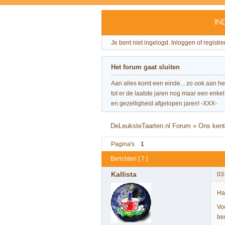
IN
Je bent niet ingelogd.
Inloggen of registre
Het forum gaat sluiten
Aan alles komt een einde... zo ook aan h
tot er de laatste jaren nog maar een enkel 
en gezelligheid afgelopen jaren! -XXX-
DeLeuksteTaarten.nl Forum
»
Ons kent 
Pagina's
1
Berichten [ 7 ]
Kallista
03
Ha
Vo
be