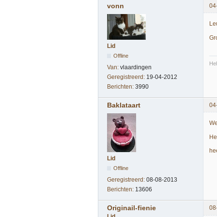
vonn
04
Le
Gr
Lid
Offline
Hel
Van:
vlaardingen
Geregistreerd:
19-04-2012
Berichten:
3990
Baklataart
04
We
He
he
Lid
Offline
Geregistreerd:
08-08-2013
Berichten:
13606
Originail-fienie
08
Lid