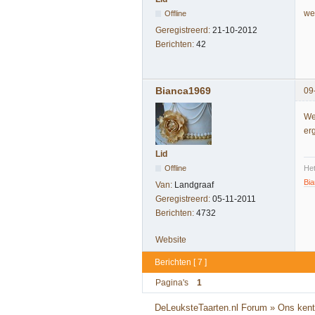
we
Offline
Geregistreerd:
21-10-2012
Berichten:
42
Bianca1969
09
Wel
er
Lid
Offline
Het
Bia
Van:
Landgraaf
Geregistreerd:
05-11-2011
Berichten:
4732
Website
Berichten [ 7 ]
Pagina's
1
DeLeuksteTaarten.nl Forum
»
Ons kent 