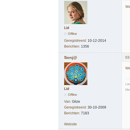
Wa
Lid
Offline
Geregistreerd:
10-12-2014
Berichten:
1356
Sonj@
03
We
Laa
Lid
Met
Offline
Van:
Gilze
Geregistreerd:
30-10-2009
Berichten:
7183
Website