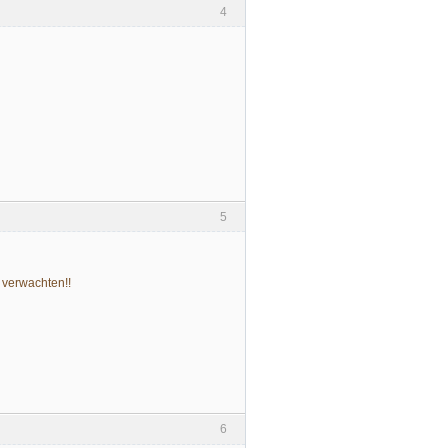
4
5
 verwachten!!
6