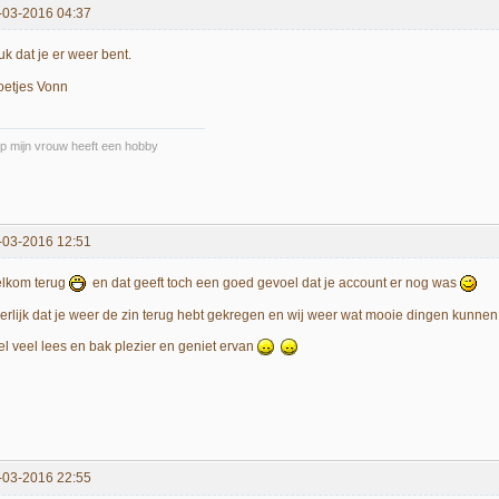
-03-2016 04:37
uk dat je er weer bent.
oetjes Vonn
p mijn vrouw heeft een hobby
-03-2016 12:51
lkom terug
en dat geeft toch een goed gevoel dat je account er nog was
erlijk dat je weer de zin terug hebt gekregen en wij weer wat mooie dingen kunnen
el veel lees en bak plezier en geniet ervan
-03-2016 22:55