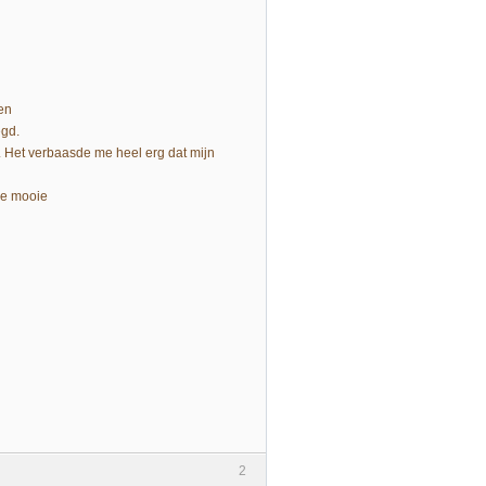
ken
egd.
. Het verbaasde me heel erg dat mijn
lle mooie
2