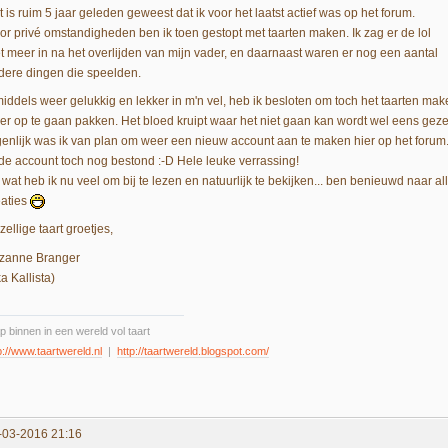
 is ruim 5 jaar geleden geweest dat ik voor het laatst actief was op het forum.
or privé omstandigheden ben ik toen gestopt met taarten maken. Ik zag er de lol
et meer in na het overlijden van mijn vader, en daarnaast waren er nog een aantal
dere dingen die speelden.
middels weer gelukkig en lekker in m'n vel, heb ik besloten om toch het taarten ma
er op te gaan pakken. Het bloed kruipt waar het niet gaan kan wordt wel eens gez
genlijk was ik van plan om weer een nieuw account aan te maken hier op het forum
de account toch nog bestond :-D Hele leuke verrassing!
 wat heb ik nu veel om bij te lezen en natuurlijk te bekijken... ben benieuwd naar a
eaties
ellige taart groetjes,
zanne Branger
a Kallista)
p binnen in een wereld vol taart
p://www.taartwereld.nl
|
http://taartwereld.blogspot.com/
-03-2016 21:16