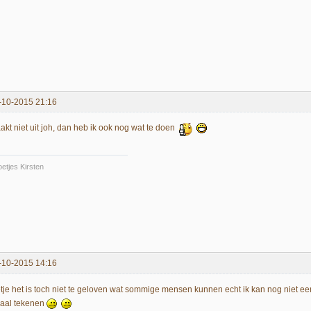
-10-2015 21:16
akt niet uit joh, dan heb ik ook nog wat te doen
etjes Kirsten
-10-2015 14:16
etje het is toch niet te geloven wat sommige mensen kunnen echt ik kan nog niet ee
niaal tekenen