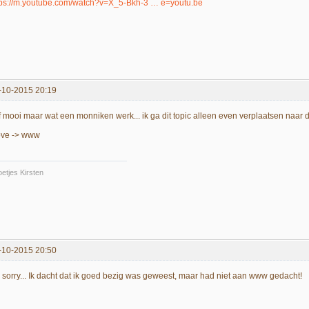
tps://m.youtube.com/watch?v=X_5-Bkh-3 … e=youtu.be
-10-2015 20:19
ff mooi maar wat een monniken werk... ik ga dit topic alleen even verplaatsen naar
ve -> www
etjes Kirsten
-10-2015 20:50
 sorry... Ik dacht dat ik goed bezig was geweest, maar had niet aan www gedacht!