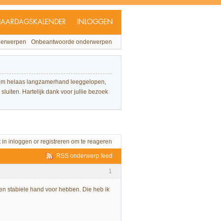
JAARDAGSKALENDER
INLOGGEN
derwerpen
Onbeantwoorde onderwerpen
forum helaas langzamerhand leeggelopen,
sluiten. Hartelijk dank voor jullie bezoek
t in
inloggen
or
registreren
om te reageren
RSS onderwerp feed
1
 een stabiele hand voor hebben. Die heb ik