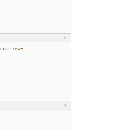
2
 de rubriek www
3