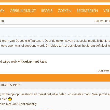
DEX
GEBRUIKERSLIJST
REGELS
ZOEKEN
REGISTREREN
VER
ren.
Actieve on
et forum van DeLeuksteTaarten.nl. Door de opkomst van o.a. social media is het 
topic open was of geopend werd. Dit leidde tot het besluit om het forum definitief te 
»
Koekje met kant
ld wijde web
Log eers
-10-2015 19:02
g dit filmpje op Facebook en moest het jullie delen. Zo vreselijk mooi. Moet je wel
s niet
ekje met kant! Echt prachtig!