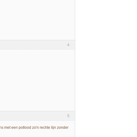
4
5
ns met een potlood zo'n rechte lijn zonder