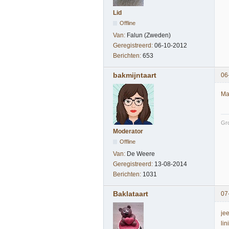
Lid
Offline
Van:
Falun (Zweden)
Geregistreerd:
06-10-2012
Berichten:
653
bakmijntaart
06
Ma
Gro
Moderator
Offline
Van:
De Weere
Geregistreerd:
13-08-2014
Berichten:
1031
Baklataart
07
je
li