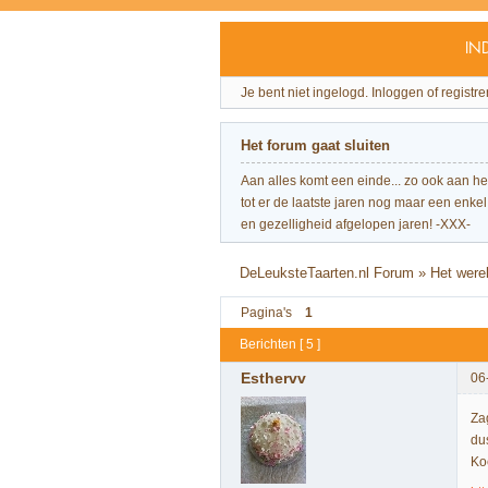
IN
Je bent niet ingelogd.
Inloggen of registre
Het forum gaat sluiten
Aan alles komt een einde... zo ook aan h
tot er de laatste jaren nog maar een enkel 
en gezelligheid afgelopen jaren! -XXX-
DeLeuksteTaarten.nl Forum
»
Het were
Pagina's
1
Berichten [ 5 ]
Esthervv
06
Za
du
Ko