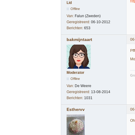
ht
Lid
Offline
Van:
Falun (Zweden)
Geregistreerd:
06-10-2012
Berichten:
653
bakmijntaart
06
Pf
Mo
Moderator
Gro
Offline
Van:
De Weere
Geregistreerd:
13-08-2014
Berichten:
1031
Esthervv
06
Oh