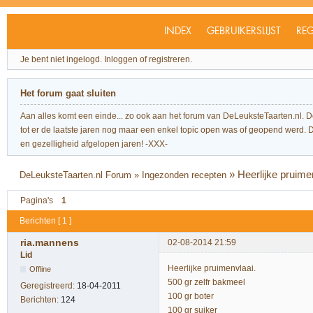
INDEX
GEBRUIKERSLIJST
REG
Je bent niet ingelogd.
Inloggen of registreren.
Het forum gaat sluiten
Aan alles komt een einde... zo ook aan het forum van DeLeuksteTaarten.nl. 
tot er de laatste jaren nog maar een enkel topic open was of geopend werd. Dit l
en gezelligheid afgelopen jaren! -XXX-
»
Heerlijke pruime
DeLeuksteTaarten.nl Forum
»
Ingezonden recepten
Pagina's
1
Berichten [ 1 ]
ria.mannens
02-08-2014 21:59
Lid
Heerlijke pruimenvlaai.
Offline
500 gr zelfr bakmeel
Geregistreerd:
18-04-2011
100 gr boter
Berichten:
124
100 gr suiker