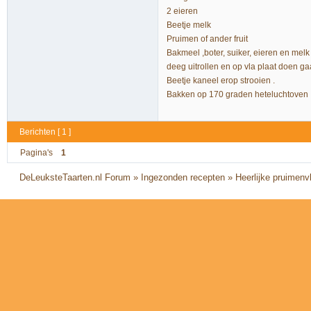
2 eieren
Beetje melk
Pruimen of ander fruit
Bakmeel ,boter, suiker, eieren en melk
deeg uitrollen en op vla plaat doen gaa
Beetje kaneel erop strooien .
Bakken op 170 graden heteluchtoven 
Berichten [ 1 ]
Pagina's
1
DeLeuksteTaarten.nl Forum
»
Ingezonden recepten
»
Heerlijke pruimenvl