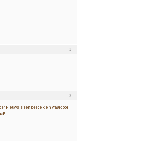
2
.
3
onder Nieuws is een beetje klein waardoor
uit!