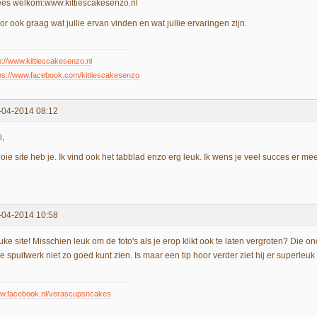
es welkom:www.kittiescakesenzo.nl
r ook graag wat jullie ervan vinden en wat jullie ervaringen zijn.
p://www.kittiescakesenzo.nl
ps://www.facebook.com/kittiescakesenzo
-04-2014 08:12
i,
ie site heb je. Ik vind ook het tabblad enzo erg leuk. Ik wens je veel succes er mee
-04-2014 10:58
uke site! Misschien leuk om de foto's als je erop klikt ook te laten vergroten? Die 
je spuitwerk niet zo goed kunt zien. Is maar een tip hoor verder ziet hij er superleuk 
w.facebook.nl/verascupsncakes