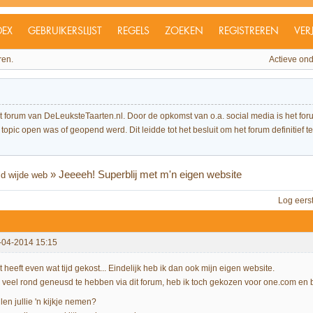
DEX
GEBRUIKERSLIJST
REGELS
ZOEKEN
REGISTREREN
VER
ren.
Actieve on
et forum van DeLeuksteTaarten.nl. Door de opkomst van o.a. social media is het 
topic open was of geopend werd. Dit leidde tot het besluit om het forum definitief te 
»
Jeeeeh! Superblij met m'n eigen website
ld wijde web
Log eers
-04-2014 15:15
 heeft even wat tijd gekost... Eindelijk heb ik dan ook mijn eigen website.
 veel rond geneusd te hebben via dit forum, heb ik toch gekozen voor one.com en b
len jullie 'n kijkje nemen?