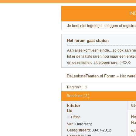
IN
Je bent niet ingelogd.
Inloggen of registre
Het forum gaat sluiten
Aan alles komt een einde... zo ook aan h
tot er de laatste jaren nog maar een enkel 
en gezelligheid afgelopen jaren! -XXX-
DeLeuksteTaarten.nl Forum
»
Het were
Pagina's
1
Berichten [ 3 ]
kitster
01
Lid
Het
Offline
Na
Van:
Dordrecht
Geregistreerd:
30-07-2012
Wil