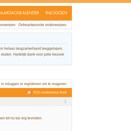
JAARDAGSKALENDER
INLOGGEN
derwerpen
Onbeantwoorde onderwerpen
forum helaas langzamerhand leeggelopen,
sluiten. Hartelijk dank voor jullie bezoek
t in
inloggen
or
registreren
om te reageren
RSS onderwerp feed
1
en tot nu toe erg tevreden.