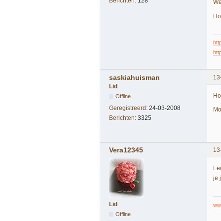
Berichten:
128
We
Hoo
htt
htt
saskiahuisman
13
Lid
Ho
Offline
Geregistreerd:
24-03-2008
Moo
Berichten:
3325
Vera12345
13
Le
je 
Lid
ww
Offline