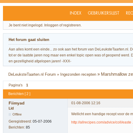
INDEX
GEBRUIKERSLIJST
REG
Je bent niet ingelogd.
Inloggen of registreren.
Het forum gaat sluiten
Aan alles komt een einde... zo ook aan het forum van DeLeuksteTaarten.nl. 
tot er de laatste jaren nog maar een enkel topic open was of geopend werd. Dit l
en gezelligheid afgelopen jaren! -XXX-
»
Marshmallow ze
DeLeuksteTaarten.nl Forum
»
Ingezonden recepten
Pagina's
1
Berichten [ 2 ]
Fiimyad
01-08-2006 12:16
Lid
Wellicht een handige recept voor de
Offline
Geregistreerd:
05-07-2006
http://allrecipes.com/advice/coll/east
Berichten:
85