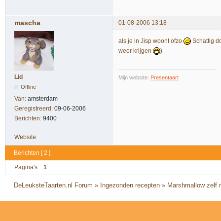
mascha
01-08-2006 13:18
als je in Jisp woont ofzo
Schattig d
weer krijgen
)
Lid
Mijn website:
Presentaart
Offline
Van:
amsterdam
Geregistreerd:
09-06-2006
Berichten:
9400
Website
Berichten [ 2 ]
Pagina's
1
DeLeuksteTaarten.nl Forum
»
Ingezonden recepten
»
Marshmallow zelf