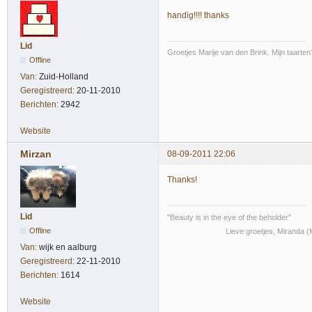
handig!!!! thanks
Lid
Groetjes Marije van den Brink. Mijn taarten?
Offline
Van:
Zuid-Holland
Geregistreerd:
20-11-2010
Berichten:
2942
Website
Mirzan
08-09-2011 22:06
Thanks!
Lid
"Beauty is in the eye of the beholder"
Offline
Lieve groetjes, Miranda (Mi
Van:
wijk en aalburg
Geregistreerd:
22-11-2010
Berichten:
1614
Website