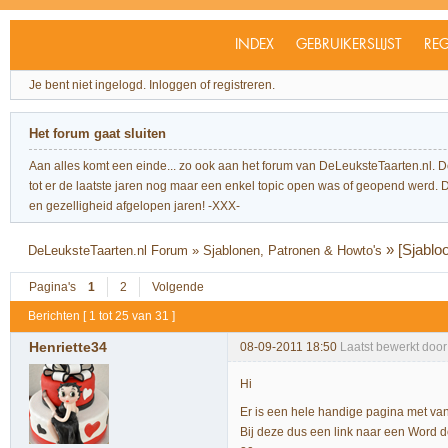
INDEX
GEBRUIKERSLIJST
REG
Je bent niet ingelogd.
Inloggen of registreren.
Het forum gaat sluiten
Aan alles komt een einde... zo ook aan het forum van DeLeuksteTaarten.nl. 
tot er de laatste jaren nog maar een enkel topic open was of geopend werd. Dit l
en gezelligheid afgelopen jaren! -XXX-
»
[Sjablo
DeLeuksteTaarten.nl Forum
»
Sjablonen, Patronen & Howto's
Pagina's
1
2
Volgende
Berichten [ 1 tot 25 van 31 ]
Henriette34
08-09-2011 18:50
Laatst bewerkt door
Hi
Er is een hele handige pagina met van 
Bij deze dus een link naar een Word d