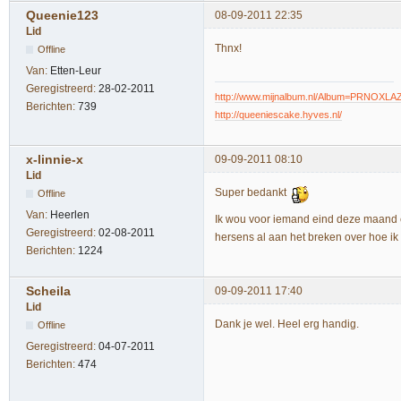
Queenie123
08-09-2011 22:35
Lid
Thnx!
Offline
Van:
Etten-Leur
Geregistreerd:
28-02-2011
http://www.mijnalbum.nl/Album=PRNOXLA
Berichten:
739
http://queeniescake.hyves.nl/
x-linnie-x
09-09-2011 08:10
Lid
Super bedankt
Offline
Van:
Heerlen
Ik wou voor iemand eind deze maand e
Geregistreerd:
02-08-2011
hersens al aan het breken over hoe ik
Berichten:
1224
Scheila
09-09-2011 17:40
Lid
Dank je wel. Heel erg handig.
Offline
Geregistreerd:
04-07-2011
Berichten:
474