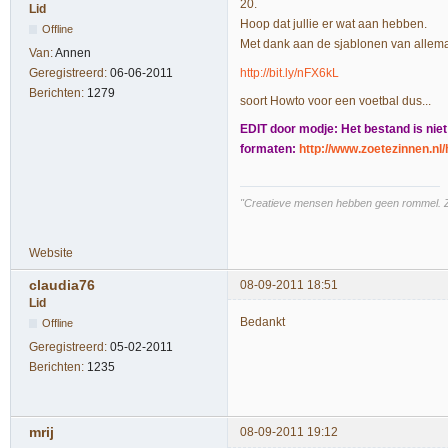
20.
Lid
Hoop dat jullie er wat aan hebben.
Offline
Met dank aan de sjablonen van allemaa
Van:
Annen
http://bit.ly/nFX6kL
Geregistreerd:
06-06-2011
Berichten:
1279
soort Howto voor een voetbal dus...
EDIT door modje: Het bestand is niet
formaten:
http://www.zoetezinnen.n
"Creatieve mensen hebben geen rommel. Z
Website
claudia76
08-09-2011 18:51
Lid
Bedankt
Offline
Geregistreerd:
05-02-2011
Berichten:
1235
mrij
08-09-2011 19:12