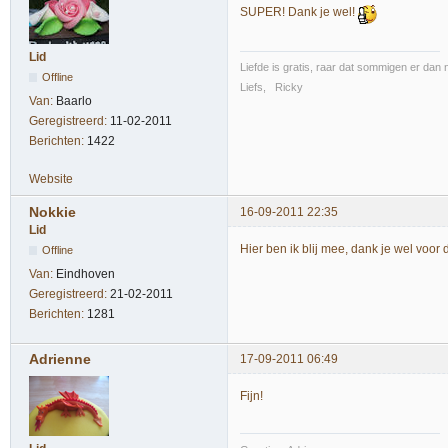
SUPER! Dank je wel!
Lid
Liefde is gratis, raar dat sommigen er dan n
Offline
Liefs, Ricky
Van:
Baarlo
Geregistreerd:
11-02-2011
Berichten:
1422
Website
Nokkie
16-09-2011 22:35
Lid
Hier ben ik blij mee, dank je wel voor d
Offline
Van:
Eindhoven
Geregistreerd:
21-02-2011
Berichten:
1281
Adrienne
17-09-2011 06:49
Fijn!