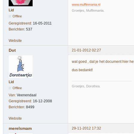
www.muffinmania.nl
Lid
Groetjes, Muffinmania.
Offline
Geregistreerd:
16-05-2011
Berichten:
537
Website
Dot
21-01-2012 02:27
wat goed , dat je het document hier heb
dus bedankt!
Lid
Groetjes, Dorothea.
Offline
Van:
Veenendaal
Geregistreerd:
16-12-2008
Berichten:
8499
Website
merelsmam
29-11-2012 17:32