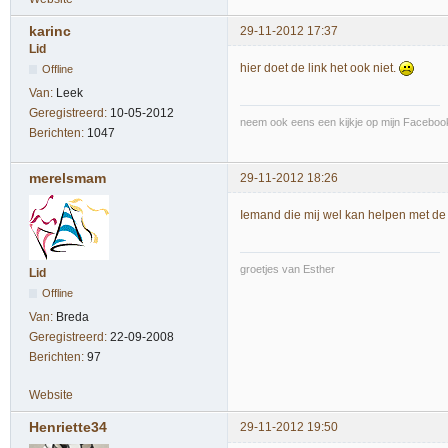
karinc
29-11-2012 17:37
Lid
hier doet de link het ook niet.
Offline
Van:
Leek
Geregistreerd:
10-05-2012
neem ook eens een kijkje op mijn Facebook
Berichten:
1047
merelsmam
29-11-2012 18:26
Iemand die mij wel kan helpen met de
groetjes van Esther
Lid
Offline
Van:
Breda
Geregistreerd:
22-09-2008
Berichten:
97
Website
Henriette34
29-11-2012 19:50