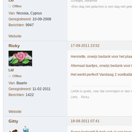
Lid
Groetjes, Adrienne
Offline
<Een dag niet gelachen is een dag niet gel
Van:
Nicosia, Cyprus
Geregistreerd:
10-09-2008
Berichten:
9947
Website
Ricky
17-09-2011 23:52
Henriette, onwijs bedank voor het pla
Allemaal taartjes, onwijs bedank voo
Lid
Het werkt perfect! Vandaag 2 voetbalt
Offline
Van:
Baarlo
Geregistreerd:
11-02-2011
Liefde is gratis, raar dat sommigen er dan n
Berichten:
1422
Liefs, Ricky
Website
Gitty
18-09-2011 07:41