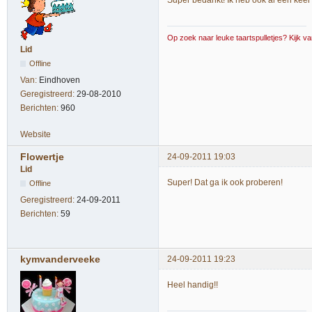
Super bedankt! Ik heb ook al een keer
Op zoek naar leuke taartspulletjes? Kijk van
Lid
Offline
Van:
Eindhoven
Geregistreerd:
29-08-2010
Berichten:
960
Website
Flowertje
24-09-2011 19:03
Lid
Super! Dat ga ik ook proberen!
Offline
Geregistreerd:
24-09-2011
Berichten:
59
kymvanderveeke
24-09-2011 19:23
Heel handig!!