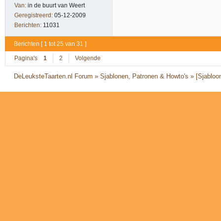
Van:
in de buurt van Weert
Geregistreerd:
05-12-2009
Berichten:
11031
Berichten [ 1 tot 25 van 31 ]
Pagina's
1
2
Volgende
DeLeuksteTaarten.nl Forum
»
Sjablonen, Patronen & Howto's
»
[Sjabloo