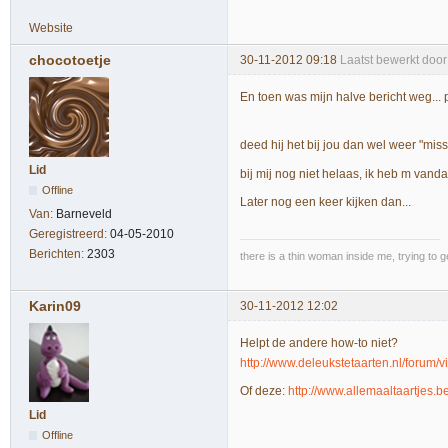
Website
chocotoetje
30-11-2012 09:18
Laatst bewerkt door
En toen was mijn halve bericht weg... pf
deed hij het bij jou dan wel weer "miss
Lid
bij mij nog niet helaas, ik heb m vandaa
Offline
Later nog een keer kijken dan...
Van:
Barneveld
Geregistreerd:
04-05-2010
Berichten:
2303
there is a thin woman inside me, trying to g
Karin09
30-11-2012 12:02
Helpt de andere how-to niet?
http://www.deleukstetaarten.nl/forum/
Of deze:
http://www.allemaaltaartjes.
Lid
Offline