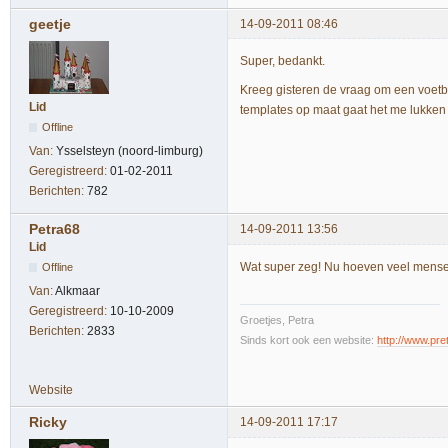
geetje
14-09-2011 08:46
Super, bedankt.
Kreeg gisteren de vraag om een voetba
Lid
templates op maat gaat het me lukken e
Offline
Van:
Ysselsteyn (noord-limburg)
Geregistreerd:
01-02-2011
Berichten:
782
Petra68
14-09-2011 13:56
Lid
Wat super zeg! Nu hoeven veel mensen z
Offline
Van:
Alkmaar
Geregistreerd:
10-10-2009
Groetjes, Petra
Berichten:
2833
Sinds kort ook een website:
http://www.pret
Website
Ricky
14-09-2011 17:17