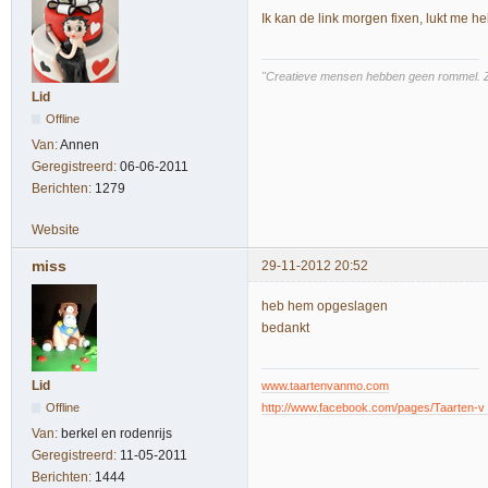
Ik kan de link morgen fixen, lukt me he
"Creatieve mensen hebben geen rommel. Z
Lid
Offline
Van:
Annen
Geregistreerd:
06-06-2011
Berichten:
1279
Website
miss
29-11-2012 20:52
heb hem opgeslagen
bedankt
Lid
www.taartenvanmo.com
Offline
http://www.facebook.com/pages/Taarten-v
Van:
berkel en rodenrijs
Geregistreerd:
11-05-2011
Berichten:
1444