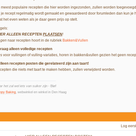
 meest populaire recepten die hier worden ingezonden, zullen worden toegevoeg
s je recept regelmatig wordt gemaakt en gewaardeerd door forumleden dan kun je 
t het even weten als je daar geen prijs op stelt.
gels:
IER ALLEEN RECEPTEN
PLAATSEN
!
agen
naar recepten hoort in de rubriek
Bakken&Vullen
raag alleen volledige recepten
ps voor vullingen of vulling-variaties, horen in bakken&vullen gezien het geen recep
lleen recepten posten die gerelateerd zijn aan taart!
cepten die niets met taart te maken hebben, zullen verwijderd worden.
r het zal wel iets van suiker zijn
- Bløf
ppy Baking
, webwinkel en winkel in Den Haag
Log eers