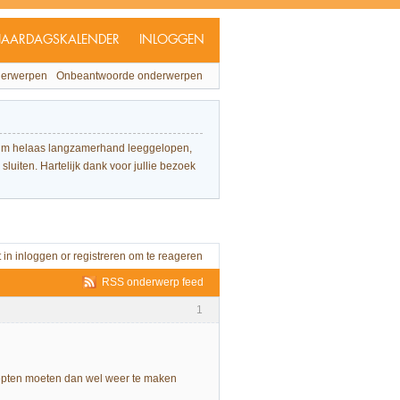
JAARDAGSKALENDER
INLOGGEN
derwerpen
Onbeantwoorde onderwerpen
forum helaas langzamerhand leeggelopen,
sluiten. Hartelijk dank voor jullie bezoek
t in
inloggen
or
registreren
om te reageren
RSS onderwerp feed
1
ecepten moeten dan wel weer te maken