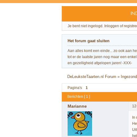
IN
Je bent niet ingelogd.
Inloggen of registre
Het forum gaat sluiten
Aan alles komt een einde... zo ook aan h
tot er de laatste jaren nog maar een enkel 
en gezelligheid afgelopen jaren! -XXX-
DeLeuksteTaarten.nl Forum
»
Ingezond
Pagina's
1
Berichten [ 1 ]
Marianne
12
In 
He
Ui
he