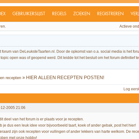
DEX
GEBRUIKERSLIJST
REGELS
ZOEKEN
REGISTREREN
VER
ren.
Actieve on
et forum van DeLeuksteTaarten.nl. Door de opkomst van o.a. social media is het 
topic open was of geopend werd. Dit leidde tot het besluit om het forum definitief te 
»
HIER ALLEEN RECEPTEN POSTEN!
en recepten
Log eers
-12-2005 21:06
dit deel van het forum is er plaats voor je recepten.
b je dus een leuk idee voor bijvoorbeeld taart, koek of ander gebak, post het hier!
teraard zijn ook recepten voor vullingen of ander lekkers van harte welkom. De r
bben met onze hobby!