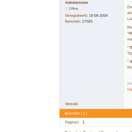
Administrator
De
Offline
al
Geregistreerd:
19-06-2004
Laa
Berichten:
27565
Re
*
H
vr
*
G
Ti
*
A
Re
Maa
Ha
Website
Berichten [ 1 ]
Pagina's
1