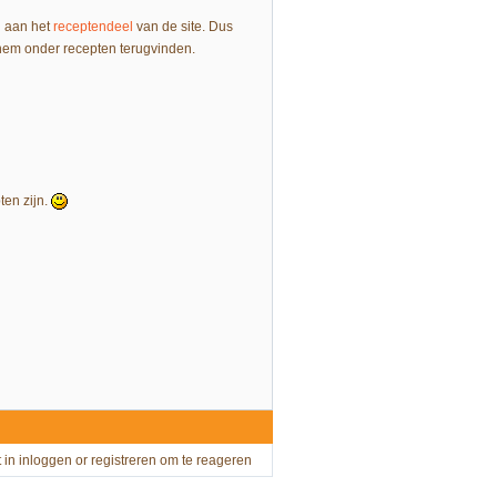
d aan het
receptendeel
van de site. Dus
hem onder recepten terugvinden.
ten zijn.
t in
inloggen
or
registreren
om te reageren