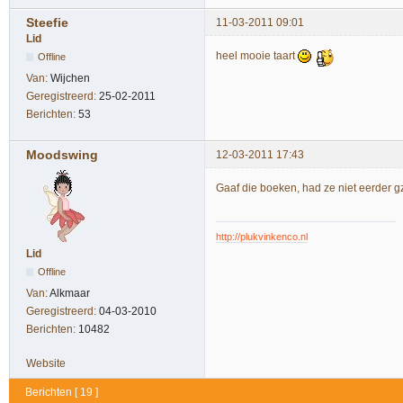
Steefie
11-03-2011 09:01
Lid
heel mooie taart
Offline
Van:
Wijchen
Geregistreerd:
25-02-2011
Berichten:
53
Moodswing
12-03-2011 17:43
Gaaf die boeken, had ze niet eerder g
http://plukvinkenco.nl
Lid
Offline
Van:
Alkmaar
Geregistreerd:
04-03-2010
Berichten:
10482
Website
Berichten [ 19 ]