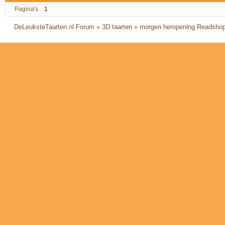
Pagina's
1
DeLeuksteTaarten.nl Forum
»
3D taarten
»
morgen heropening Readsho