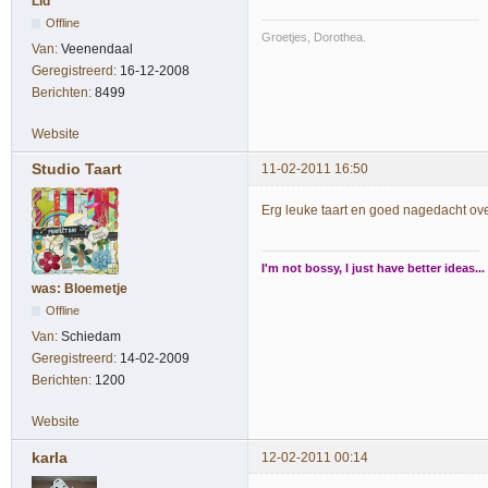
Lid
Offline
Groetjes, Dorothea.
Van:
Veenendaal
Geregistreerd:
16-12-2008
Berichten:
8499
Website
Studio Taart
11-02-2011 16:50
Erg leuke taart en goed nagedacht ov
I'm not bossy, I just have better ideas...
was: Bloemetje
Offline
Van:
Schiedam
Geregistreerd:
14-02-2009
Berichten:
1200
Website
karla
12-02-2011 00:14