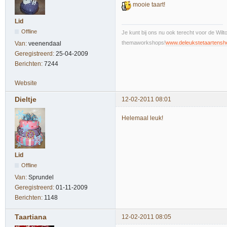
mooie taart!
Lid
Offline
Je kunt bij ons nu ook terecht voor de Wi
themaworkshops!
www.deleukstetaartensh
Van:
veenendaal
Geregistreerd:
25-04-2009
Berichten:
7244
Website
Dieltje
12-02-2011 08:01
Helemaal leuk!
Lid
Offline
Van:
Sprundel
Geregistreerd:
01-11-2009
Berichten:
1148
Taartiana
12-02-2011 08:05