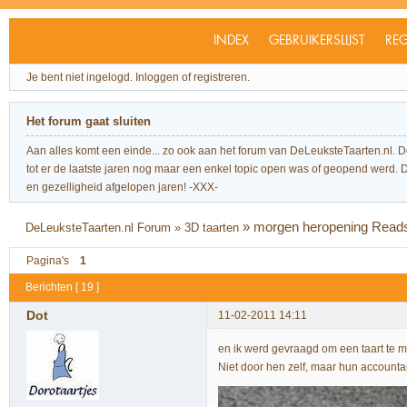
INDEX
GEBRUIKERSLIJST
REG
Je bent niet ingelogd.
Inloggen of registreren.
Het forum gaat sluiten
Aan alles komt een einde... zo ook aan het forum van DeLeuksteTaarten.nl. 
tot er de laatste jaren nog maar een enkel topic open was of geopend werd. Dit l
en gezelligheid afgelopen jaren! -XXX-
»
morgen heropening Read
DeLeuksteTaarten.nl Forum
»
3D taarten
Pagina's
1
Berichten [ 19 ]
Dot
11-02-2011 14:11
en ik werd gevraagd om een taart te m
Niet door hen zelf, maar hun accountant