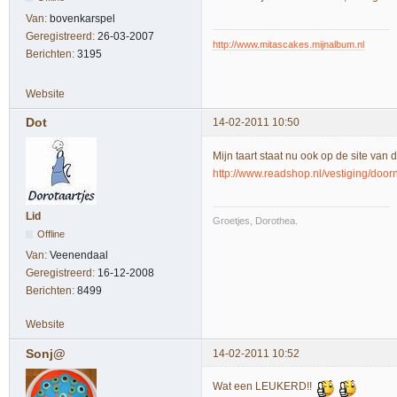
Van:
bovenkarspel
Geregistreerd:
26-03-2007
http://www.mitascakes.mijnalbum.nl
Berichten:
3195
Website
Dot
14-02-2011 10:50
Mijn taart staat nu ook op de site van
http://www.readshop.nl/vestiging/door
Lid
Groetjes, Dorothea.
Offline
Van:
Veenendaal
Geregistreerd:
16-12-2008
Berichten:
8499
Website
Sonj@
14-02-2011 10:52
Wat een LEUKERD!!