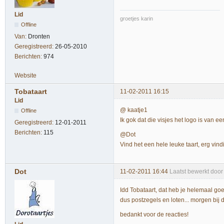
Lid
groetjes karin
Offline
Van:
Dronten
Geregistreerd:
26-05-2010
Berichten:
974
Website
Tobataart
11-02-2011 16:15
Lid
@ kaatje1
Offline
Ik gok dat die visjes het logo is van e
Geregistreerd:
12-01-2011
Berichten:
115
@Dot
Vind het een hele leuke taart, erg vindi
Dot
11-02-2011 16:44
Laatst bewerkt door
Idd Tobataart, dat heb je helemaal go
dus postzegels en loten... morgen bij
bedankt voor de reacties!