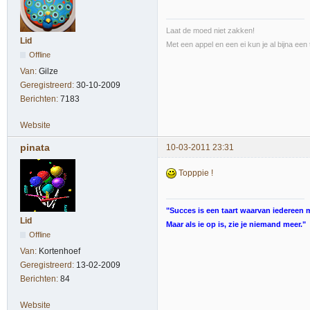
Laat de moed niet zakken!
Lid
Met een appel en een ei kun je al bijna een 
Offline
Van:
Gilze
Geregistreerd:
30-10-2009
Berichten:
7183
Website
pinata
10-03-2011 23:31
Topppie !
"Succes is een taart waarvan iedereen m
Lid
Maar als ie op is, zie je niemand meer."
Offline
Van:
Kortenhoef
Geregistreerd:
13-02-2009
Berichten:
84
Website