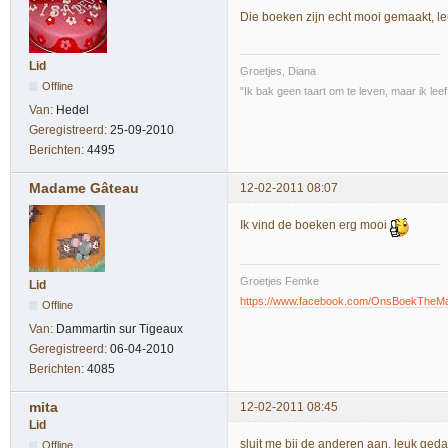
Die boeken zijn echt mooi gemaakt, le
Lid
Groetjes, Diana
Offline
"Ik bak geen taart om te leven, maar ik lee
Van:
Hedel
Geregistreerd:
25-09-2010
Berichten:
4495
Madame Gâteau
12-02-2011 08:07
Ik vind de boeken erg mooi
Groetjes Femke
Lid
https://www.facebook.com/OnsBoekTheM
Offline
Van:
Dammartin sur Tigeaux
Geregistreerd:
06-04-2010
Berichten:
4085
mita
12-02-2011 08:45
Lid
sluit me bij de anderen aan, leuk ged
Offline